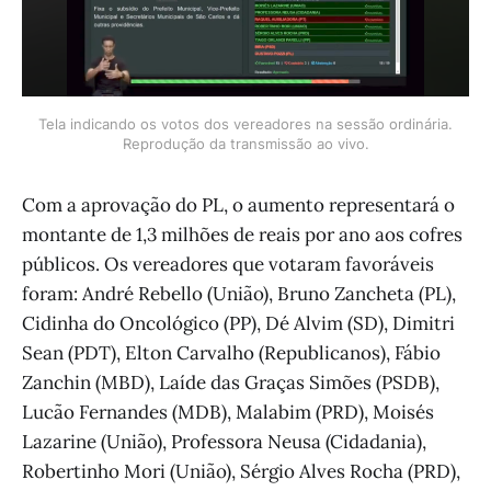
Tela indicando os votos dos vereadores na sessão ordinária.
Reprodução da transmissão ao vivo.
Com a aprovação do PL, o aumento representará o
montante de 1,3 milhões de reais por ano aos cofres
públicos. Os vereadores que votaram favoráveis
foram: André Rebello (União), Bruno Zancheta (PL),
Cidinha do Oncológico (PP), Dé Alvim (SD), Dimitri
Sean (PDT), Elton Carvalho (Republicanos), Fábio
Zanchin (MBD), Laíde das Graças Simões (PSDB),
Lucão Fernandes (MDB), Malabim (PRD), Moisés
Lazarine (União), Professora Neusa (Cidadania),
Robertinho Mori (União), Sérgio Alves Rocha (PRD),