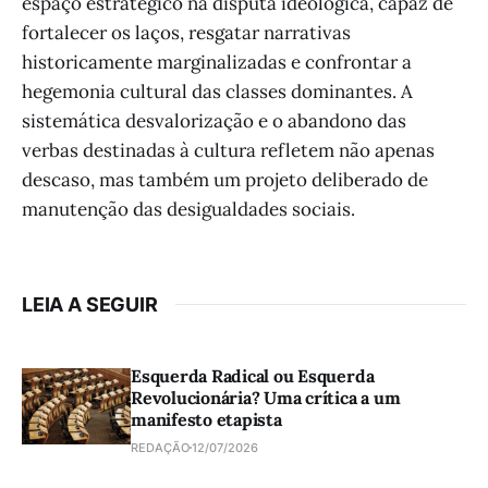
espaço estratégico na disputa ideológica, capaz de
fortalecer os laços, resgatar narrativas
historicamente marginalizadas e confrontar a
hegemonia cultural das classes dominantes. A
sistemática desvalorização e o abandono das
verbas destinadas à cultura refletem não apenas
descaso, mas também um projeto deliberado de
manutenção das desigualdades sociais.
LEIA A SEGUIR
Esquerda Radical ou Esquerda
Revolucionária? Uma crítica a um
manifesto etapista
REDAÇÃO
12/07/2026