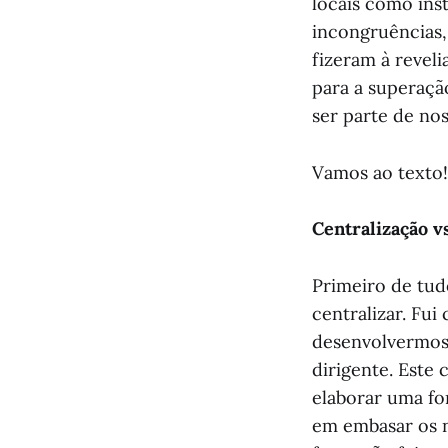
locais como inst
incongruências
fizeram à revel
para a superaçã
ser parte de no
Vamos ao texto!
Centralização v
Primeiro de tudo
centralizar. Fui
desenvolvermos
dirigente. Este
elaborar uma fo
em embasar os 