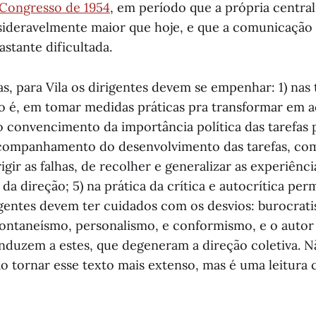
 Congresso de 1954
, em período que a própria centra
sideravelmente maior que hoje, e que a comunicação
astante dificultada.
s, para Vila os dirigentes devem se empenhar: 1) nas 
so é, em tomar medidas práticas pra transformar em 
o convencimento da importância política das tarefas p
acompanhamento do desenvolvimento das tarefas, co
igir as falhas, de recolher e generalizar as experiência
 da direção; 5) na prática da crítica e autocrítica pe
entes devem ter cuidados com os desvios: burocrat
ontaneísmo, personalismo, e conformismo, e o autor
induzem a estes, que degeneram a direção coletiva. Nã
ão tornar esse texto mais extenso, mas é uma leitura 