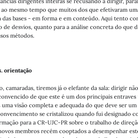
âncias dirigentes inteiras se recusando a dirigir, para
, ao mesmo tempo que muitos dos que efetivaram uma
ia das bases - em forma e em conteúdo. Aqui tento con
o de desvios, quanto para a análise concreta do que 
ssos métodos.
s. orientação
, camaradas, tiremos já o elefante da sala: dirigir nã
 convencido de que este é um dos principais entraves
 uma visão completa e adequada do que deve ser um 
 convencimento se cristalizou quando fui designado c
rmação para a CR-UJC-PR sobre o trabalho de direç
novos membros recém cooptados a desempenhar este 