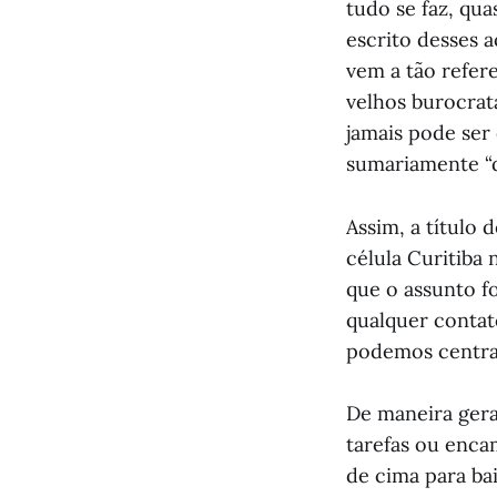
tudo se faz, qua
escrito desses 
vem a tão refer
velhos burocrata
jamais pode ser 
sumariamente “
Assim, a título
célula Curitiba
que o assunto f
qualquer contat
podemos central
De maneira gera
tarefas ou enc
de cima para ba