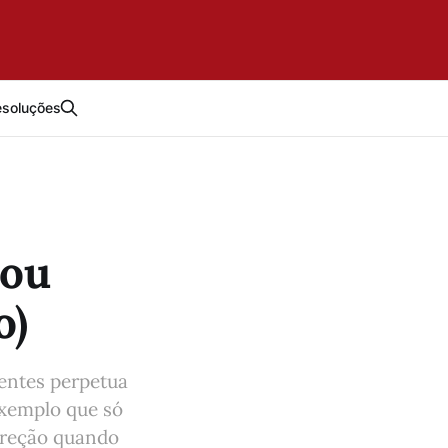
esoluções
 ou
o)
gentes perpetua
exemplo que só
ireção quando