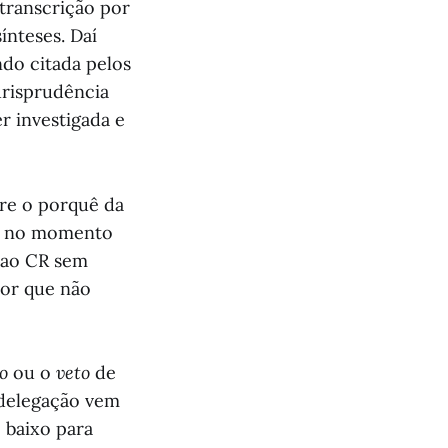
 transcrição por
ínteses. Daí
do citada pelos
urisprudência
er investigada e
bre o porquê da
se no momento
 ao CR sem
por que não
ão
ou o
veto
de
 delegação vem
 baixo para