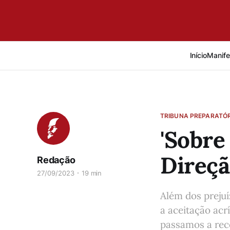
Início
Manife
TRIBUNA PREPARATÓR
'Sobre
Direçã
Redação
27/09/2023
19 min
Além dos prejuí
a aceitação acr
passamos a rec