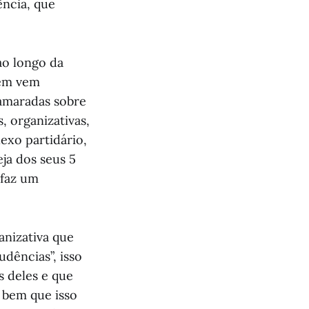
ência, que
ao longo da
bem vem
amaradas sobre
, organizativas,
exo partidário,
seja dos seus 5
 faz um
anizativa que
udências”, isso
s deles e que
a bem que isso