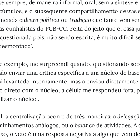
se sempre, de maneira informal, oral, sem a síntese e
acúmulos, e o subsequente compartilhamento dessas s
enciada
cultura política
ou
tradição
que tanto vem sen
s cunhalistas do PCB-CC. Feita do jeito que é, essa j
questionada pois, não sendo escrita, é muito difícil s
desmontada”.
 de exemplo, me surpreendi quando, questionando so
 não enviar uma crítica específica a um núcleo de ba
oi levantado internamente, mas a enviou diretamente
o direto com o núcleo, a célula me respondeu “ora, 
izar o núcleo”.
l, a centralização ocorre de três maneiras: a
delegaç
aminhamentos análogos, ou o
balanço
de atividades. A
ixo, o veto é uma resposta negativa a algo que vem de