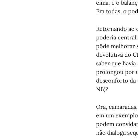
cima, e o balanç
Em todas, o pode
Retornando ao e
poderia centrali
pôde melhorar s
devolutiva do C
saber que havia 
prolongou por u
desconforto da 
NB)?
Ora, camaradas, 
em um exemplo pa
podem convidar 
não dialoga seq