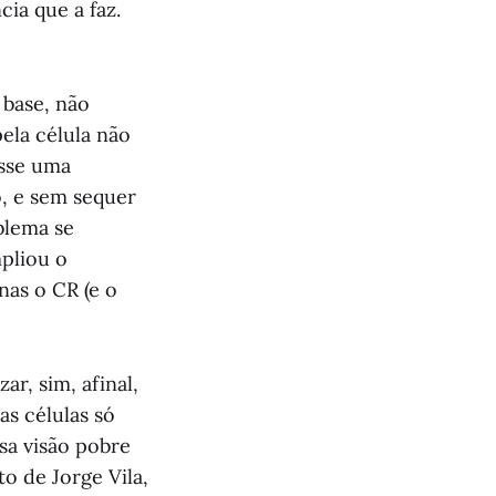
cia que a faz.
 base, não
pela célula não
esse uma
, e sem sequer
blema se
pliou o
nas o CR (e o
ar, sim, afinal,
as células só
sa visão pobre
o de Jorge Vila,