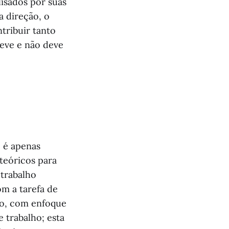
lisados por suas
 direção, o
tribuir tanto
deve e não deve
o é apenas
 teóricos para
trabalho
om a tarefa de
ão, com enfoque
trabalho; esta