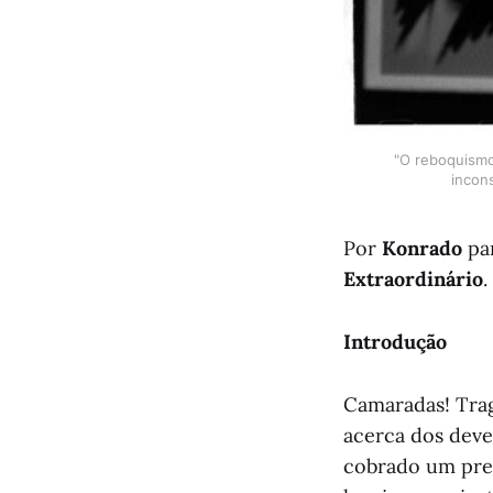
"O reboquismo
incon
Por
Konrado
pa
Extraordinário
.
Introdução
Camaradas! Trag
acerca dos deve
cobrado um preç