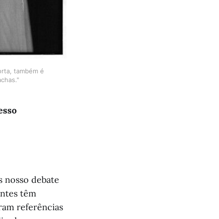
orta, também é
chas."
esso
s nosso debate
entes têm
ram referências