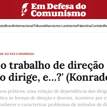
sto
Brasil
Internacional
Tribuna
Marxismo-Leninismo
Palestina
Contato
R
IA DO XVII CONGRESSO
 o trabalho de direção
o dirige, e…?' (Konrad
zos práticos, essa relação de dependência dos diri
ítica às formas de direção e desvios. Acontece por 
onhecer e caracterizar problemas de métodos de d