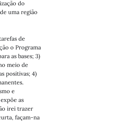
lização do
 de uma região
tarefas de
ação o Programa
ara as bases; 3)
mo meio de
s positivas; 4)
rmanentes.
ismo e
 expõe as
o irei trazer
curta, façam-na