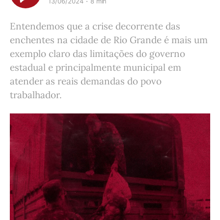
13/06/2024
8 min
Entendemos que a crise decorrente das
enchentes na cidade de Rio Grande é mais um
exemplo claro das limitações do governo
estadual e principalmente municipal em
atender as reais demandas do povo
trabalhador.