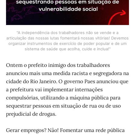
"A independência dos trabalhadores não se vende e a
articulação das nossas lutas fomentará nossas vitórias! Devemos
organizar instrumentos de exercício de poder popular e de um
sistema de saúde que acolha, cuide e inclua!"
Ontem o prefeito inimigo dos trabalhadores
anunciou mais uma medida racista e segregadora na
cidade do Rio Janeiro. O governo Paes anunciou que
a prefeitura vai implementar internações
compulsórias, utilizando a máquina pública para
sequestrar pessoas em situação de rua ou de uso
prejudicial de drogas.
Gerar empregos? Não! Fomentar uma rede pública