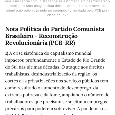
que a militância comunista tenha se esforçado em desmascarar o
neoliberalismo progressista defendido por Leite, através da
orientação pelo voto nulo no segundo turno dada pelo PCB pré-
cisão no RS."
Nota Política do Partido Comunista
Brasileiro - Reconstrução
Revolucionária (PCB-RR)
1)
A crise sistêmica do capitalismo mundial
impactou profundamente o Estado do Rio Grande
do Sul nas últimas décadas. O ataque aos direitos
trabalhistas, desindustrialização da região, os
cortes e as privatizações nos serviços públicos tem
como resultado o aumento do desemprego, da
extrema pobreza e da fome, ampliando o número de
trabalhadores que precisam se sujeitar a empregos
precários para poderem sobreviver. A pandemia da