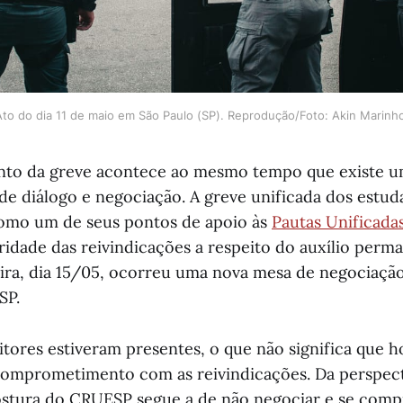
to do dia 11 de maio em São Paulo (SP). Reprodução/Foto: Akin Marinh
to da greve acontece ao mesmo tempo que existe um
de diálogo e negociação. A greve unificada dos estud
como um de seus pontos de apoio às
Pautas Unificada
ridade das reivindicações a respeito do auxílio perm
eira, dia 15/05, ocorreu uma nova mesa de negociaçã
SP.
eitores estiveram presentes, o que não significa que 
comprometimento com as reivindicações. Da perspect
postura do CRUESP segue a de não negociar e se co