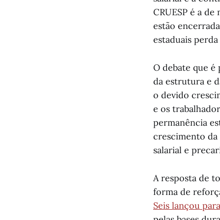
CRUESP é a de m
estão encerradas
estaduais perda 
O debate que é
da estrutura e 
o devido cresci
e os trabalhador
permanência estu
crescimento da 
salarial e preca
A resposta de t
forma de reforç
Seis lançou para
pelas bases dur