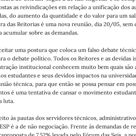
ostas as reivindicações em relação a unificação dos au
das, do aumento da quantidade e do valor para um sa
ura das Reitorias é uma nova reunião, dia 20/05, sem 
ra acumular sobre as demandas.
eitar uma postura que coloca um falso debate técn
a o debate político. Todos os Reitores e as devidas i
stração institucional conhecem muito bem quais são 
dos estudantes e seus devidos impactos na universida
nião técnica, para que então se possa pensar em poss
os é uma tentativa de cansar o movimento estudanti
a luta.
ito às pautas dos servidores técnicos, administrativ
ESP é a de não negociação. Frente às demandas de 
traproposta de 7,52% levada pelo Fórum das Seis, a po