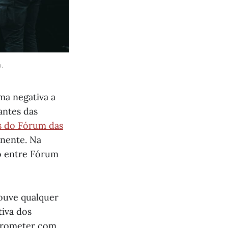
o.
a negativa a
antes das
s do Fórum das
anente. Na
o entre Fórum
houve qualquer
iva dos
mprometer com