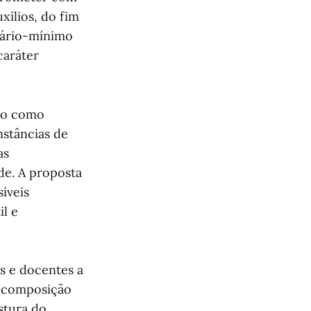
xílios, do fim
lário-mínimo
caráter
ico como
nstâncias de
as
de. A proposta
íveis
l e
os e docentes a
recomposição
stura do