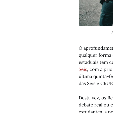
A
O aprofundamen
qualquer forma 
estaduais tem 
Seis
, com a prio
última quinta-f
das Seis e CRUE
Desta vez, os R
debate real ou 
estudantes, a 