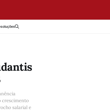
esoluções
udantis
3
manência
 o crescimento
ocho salarial e