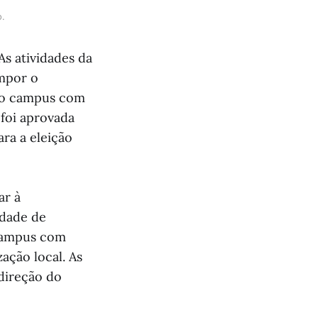
o.
As atividades da
ompor o
 do campus com
 foi aprovada
ra a eleição
ar à
ldade de
 campus com
ação local. As
 direção do