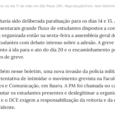
to do dia 11 de maio em São Paulo (SP). Reprodução/Foto: Akin Marinh
avia sido deliberada paralisação para os dias 14 e 15. 
esentaram grande fluxo de estudantes dispostos a c
 organizada então na sexta-feira a assembleia geral
tudantes com debate intenso sobre a adesão. A greve
unto à ida para o ato do dia 20 e o encaminhamento pa
s de greve.
ém nesse boletim, uma nova invasão da polícia milit
 tentativa de intimidar o movimento grevista na Facu
rtes e Comunicação, em Bauru. A PM foi chamada no
star os estudantes presentes e deslegitimar a organiz
 e o DCE exigem a responsabilização da reitoria e da
cidente.