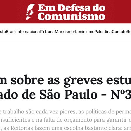
sto
Brasil
Internacional
Tribuna
Marxismo-Leninismo
Palestina
Contato
R
m sobre as greves est
ado de São Paulo - Nº
 trabalho são cada vez piores, as políticas de per
insuficientes e na falta de orçamento para garantir
, as Reitorias fazem uma escolha bastante clara: arr