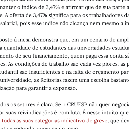
anter o índice de 3,47% e afirmar que de sua parte 
. A oferta de 3,47% significa para os trabalhadores d
salarial, pois esse índice não alcança nem mesmo a in
 posto à mesa demonstra que, em um cenário de amp
da quantidade de estudantes das universidades estadua
mento de seu financiamento, quem paga essa conta s
es. As condições de trabalho são cada vez piores, as p
dantil são insuficientes e na falta de orçamento par
universidade, as Reitorias fazem uma escolha bastant
rização para garantir a expansão.
odos os setores é clara. Se o CRUESP não quer negocia
ar suas reivindicações é com luta. É nesse intuito qu
 todas as suas categorias indicativo de greve
, que dev
ante a segunda quinzena de maio.