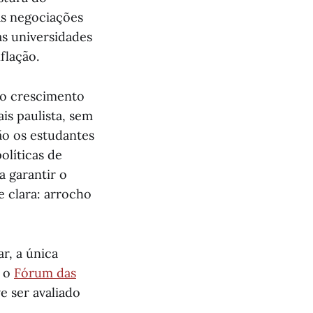
as negociações
as universidades
flação.
lo crescimento
is paulista, sem
ão os estudantes
olíticas de
a garantir o
e clara: arrocho
r, a única
e o
Fórum das
e ser avaliado