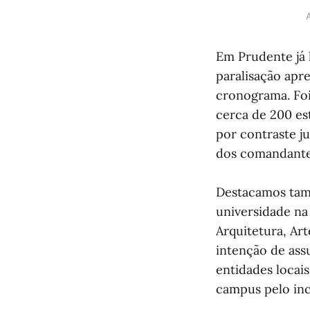
A
Em Prudente já h
paralisação apr
cronograma. Foi
cerca de 200 es
por contraste j
dos comandante
Destacamos tamb
universidade na
Arquitetura, A
intenção de assu
entidades locais
campus pelo in