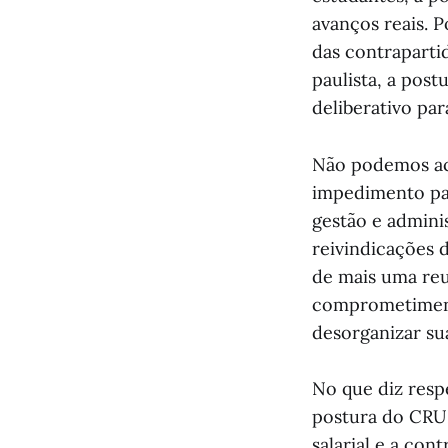
avanços reais. P
das contraparti
paulista, a post
deliberativo pa
Não podemos ac
impedimento par
gestão e admini
reivindicações 
de mais uma reu
comprometiment
desorganizar su
No que diz respe
postura do CRU
salarial e a con