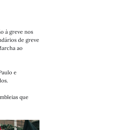
ão à greve nos
ndários de greve
 Marcha ao
Paulo e
dos.
embleias que