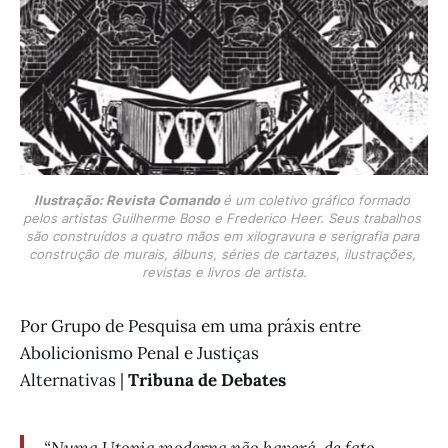
Ilustração: Revista Comando 
é um coletivo gráfico formado 
pelos artistas Guilherme Boso e Frederico Heer. Seus trabalhos 
são construídos a quatro mãos em xilogravura e serigrafia para 
construção de murais, álbuns, séries de cartazes, ilustrações, 
revistas e livros de artista.
Por Grupo de Pesquisa em uma práxis entre
Abolicionismo Penal e Justiças
Alternativas |
Tribuna de Debates
“Numa Utopia moderna não haverá, de fato,