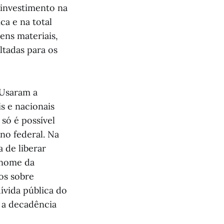
 investimento na
ca e na total
ens materiais,
ltadas para os
 Usaram a
s e nacionais
só é possível
no federal. Na
a de liberar
 nome da
tos sobre
dívida pública do
 a decadência