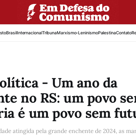
sto
Brasil
Internacional
Tribuna
Marxismo-Leninismo
Palestina
Contato
R
olítica - Um ano da
nte no RS: um povo s
a é um povo sem fut
dade atingida pela grande enchente de 2024, as mar