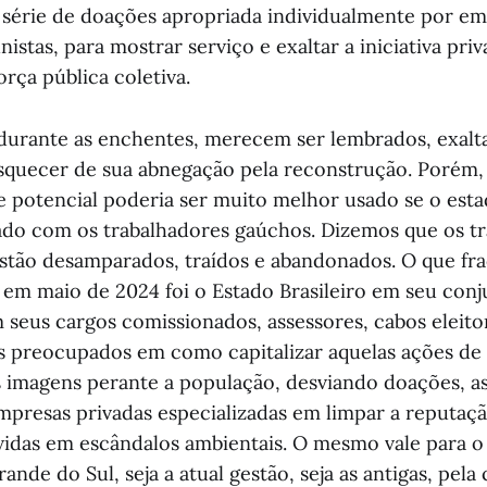
série de doações apropriada individualmente por em
nistas, para mostrar serviço e exaltar a iniciativa pri
rça pública coletiva.
 durante as enchentes, merecem ser lembrados, exalt
uecer de sua abnegação pela reconstrução. Porém, 
e potencial poderia ser muito melhor usado se o esta
hado com os trabalhadores gaúchos. Dizemos que os t
stão desamparados, traídos e abandonados. O que fra
em maio de 2024 foi o Estado Brasileiro em seu conj
 seus cargos comissionados, assessores, cabos eleitor
 preocupados em como capitalizar aquelas ações de 
s imagens perante a população, desviando doações, a
presas privadas especializadas em limpar a reputaç
idas em escândalos ambientais. O mesmo vale para 
ande do Sul, seja a atual gestão, seja as antigas, pel