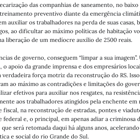
recarização das companhias de saneamento, no baixo
 treinamento preventivo diante da emergência climáti
m auxiliar os trabalhadores na perda de suas casas, b
os, ao dificultar ao máximo políticas de habitação vo
na liberação de um medíocre auxílio de 2500 reais.
âncias de governo, conseguem “limpar a sua imagem”.
, o apoio da grande imprensa e dos empresários locai
 verdadeira força motriz da reconstrução do RS. Isso 
am ao máximo as contradições e limitações do gover
zar efetivos para auxiliar nos resgates, na resistênci
mente aos trabalhadores atingidos pela enchente em
 fiscal, na reconstrução de estradas, pontes e viadu
 federal e, o principal, em apenas adiar a criminosa 
 que será retomada daqui há alguns anos, acelerando
ica e social do rio Grande do Sul.