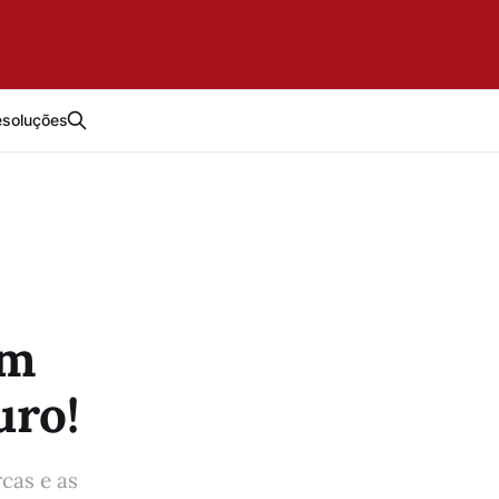
esoluções
em
uro!
cas e as