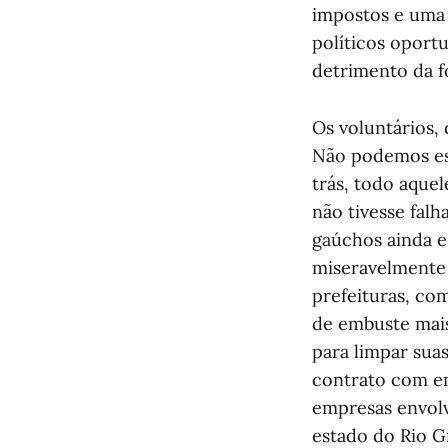
impostos e uma 
políticos oportu
detrimento da fo
Os voluntários,
Não podemos esq
trás, todo aquel
não tivesse fal
gaúchos ainda e
miseravelmente 
prefeituras, com
de embuste mais
para limpar sua
contrato com em
empresas envolv
estado do Rio Gr