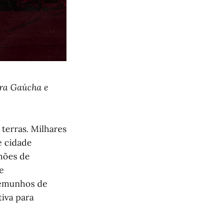
rra Gaúcha e
terras. Milhares
e cidade
lhões de
e
stemunhos de
iva para