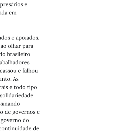
presários e
vada em
ados e apoiados.
ao olhar para
do brasileiro
rabalhadores
cassou e falhou
unto. As
ais e todo tipo
solidariedade
ssinando
ão de governos e
o governo do
a continuidade de