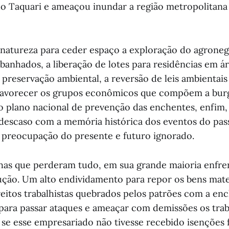
do Taquari e ameaçou inundar a região metropolitana
 natureza para ceder espaço a exploração do agroneg
banhados, a liberação de lotes para residências em á
 preservação ambiental, a reversão de leis ambientais
a favorecer os grupos econômicos que compõem a burg
 plano nacional de prevenção das enchentes, enfim
descaso com a memória histórica dos eventos do pas
preocupação do presente e futuro ignorado.
chas que perderam tudo, em sua grande maioria enfre
ução. Um alto endividamento para repor os bens mate
reitos trabalhistas quebrados pelos patrões com a en
ara passar ataques e ameaçar com demissões os tra
se esse empresariado não tivesse recebido isenções f