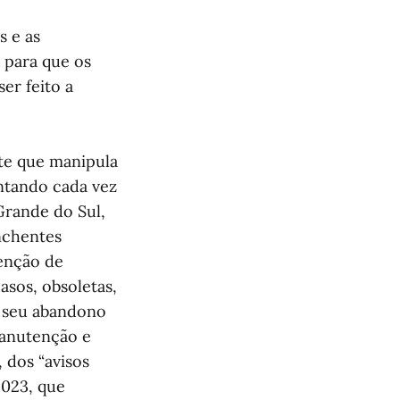
s e as
 para que os
er feito a
te que manipula
entando cada vez
Grande do Sul,
nchentes
tenção de
asos, obsoletas,
o seu abandono
 manutenção e
, dos “avisos
2023, que