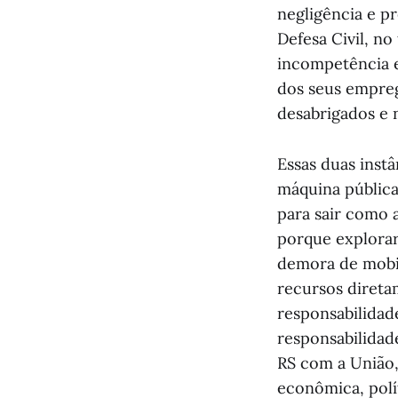
negligência e p
Defesa Civil, no
incompetência e
dos seus empreg
desabrigados e 
Essas duas inst
máquina pública
para sair como a
porque explorar
demora de mobili
recursos direta
responsabilidade
responsabilidade
RS com a União,
econômica, polít