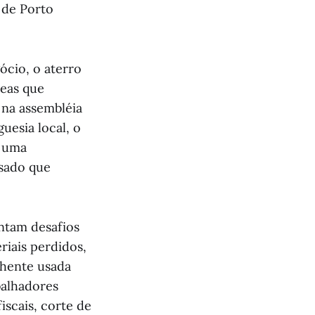
 de Porto
ócio, o aterro
reas que
 na assembléia
uesia local, o
, uma
sado que
ntam desafios
riais perdidos,
chente usada
balhadores
iscais, corte de