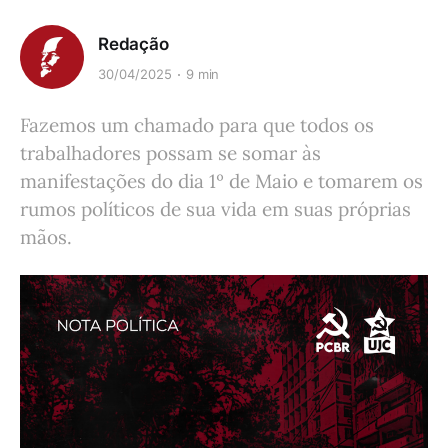
Redação
30/04/2025
9 min
Fazemos um chamado para que todos os
trabalhadores possam se somar às
manifestações do dia 1º de Maio e tomarem os
rumos políticos de sua vida em suas próprias
mãos.