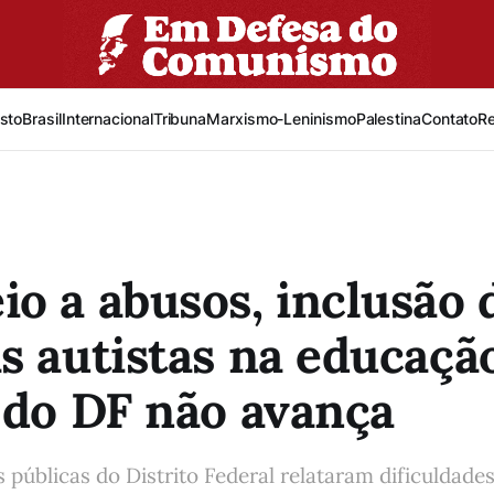
sto
Brasil
Internacional
Tribuna
Marxismo-Leninismo
Palestina
Contato
R
o a abusos, inclusão 
s autistas na educaçã
 do DF não avança
 públicas do Distrito Federal relataram dificuldade