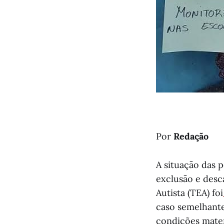
Por
Redação
A situação das 
exclusão e des
Autista (TEA) foi
caso semelhant
condições mater