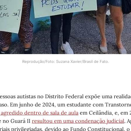
Reprodução/Foto: Suzana Xavier/Brasil de Fato.
pessoas autistas no Distrito Federal expõe uma realid
caso. Em junho de 2024, um estudante com Transtorn
agredido dentro de sala de aula
em Ceilândia, e, em 
e no Guará II
resultou em uma condenação judicial
. 
iais privilegiadas, devido ao Fundo Constitucional, o