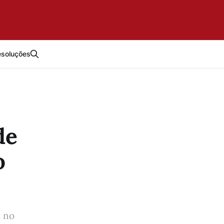
esoluções
de
o
s no