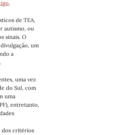
tigo
.
ticos de TEA,
r autismo, ou
 sinais. O
 divulgação, um
ando a
.
entes, uma vez
de do Sul, com
om uma
F), entretanto,
idades
dos critérios