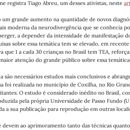
me registra Tiago Abreu, um desses ativistas, neste
ar
o um grande aumento na quantidade de novos diagnós
is moderna da neurodivergência que se conhecia po
erger, a depender da intensidade de manifestação dos
isas sobre essa temática tem se elevado, em recente
 que 1 a cada 30 crianças no Brasil tem TEA, reforç
maior atenção do grande público sobre essa temática
da são necessários estudos mais conclusivos e abrang
sa foi realizada no município de Coxilha, no Rio Gran
bitantes. O estudo é considerado inédito no Brasil, c
duzida pela própria Universidade de Passo Fundo (UP
da a sua publicação para reprodução em outras local
e devem ao aprimoramento tanto das técnicas quanto 