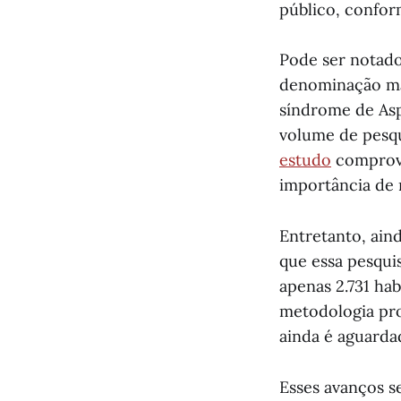
público, confor
Pode ser notad
denominação ma
síndrome de Asp
volume de pesqu
estudo
comprova
importância de 
Entretanto, ain
que essa pesqui
apenas 2.731 ha
metodologia pro
ainda é aguarda
Esses avanços s