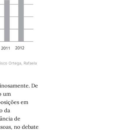
cisco Ortega, Rafaela 
ginosamente. De
do um
posições em
ão da
ância de
ssoas, no debate