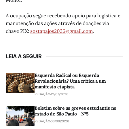
Monte.
A ocupação segue recebendo apoio para logística e
manutenção das ações através de doações via
chave PIX:
sostapajos2026@gmail.com
.
LEIA A SEGUIR
Esquerda Radical ou Esquerda
Revolucionária? Uma crítica a um
manifesto etapista
REDAÇÃO
12/07/2026
Boletim sobre as greves estudantis no
estado de São Paulo - Nº5
REDAÇÃO
03/06/2026