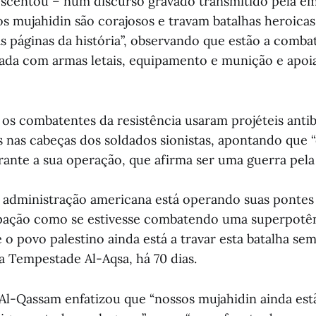
scentou – num discurso gravado transmitido pela em
s mujahidin são corajosos e travam batalhas heroicas
as páginas da história”, observando que estão a comba
ada com armas letais, equipamento e munição e apoi
 os combatentes da resistência usaram projéteis anti
 nas cabeças dos soldados sionistas, apontando que “
ante a sua operação, que afirma ser uma guerra pela 
 administração americana está operando suas pontes
pação como se estivesse combatendo uma superpotên
 o povo palestino ainda está a travar esta batalha s
a Tempestade Al-Aqsa, há 70 dias.
Al-Qassam enfatizou que “nossos mujahidin ainda estã