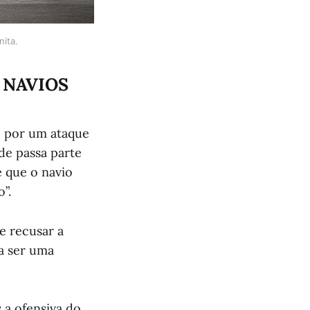
ita.
 NAVIOS
de por um ataque
de passa parte
e que o navio
”.
e recusar a
 a ser uma
 a ofensiva do