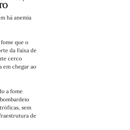
TO
bem há anemia
e fome que o
rte da Faixa de
nte cerco
ia em chegar ao
do a fome
u bombardeio
tróficas, sem
fraestrutura de