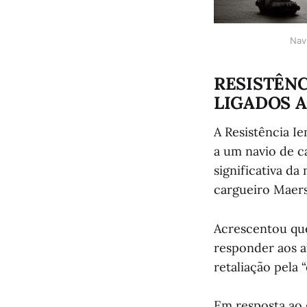
Nav
RESISTÊNC
LIGADOS 
A Resistência Ie
a um navio de c
significativa d
cargueiro Maersk
Acrescentou que
responder aos ap
retaliação pela 
Em resposta ao 