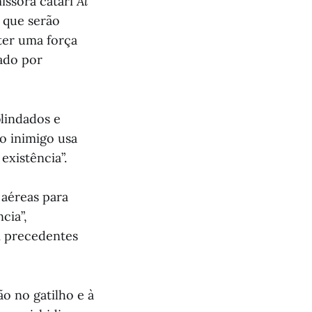
issora catari
Al
 que serão
ter uma força
ado por
blindados e
o inimigo usa
existência”.
 aéreas para
cia”,
em precedentes
o no gatilho e à