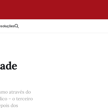
esoluções
tade
ismo através do
ico – o terceiro
epois dos