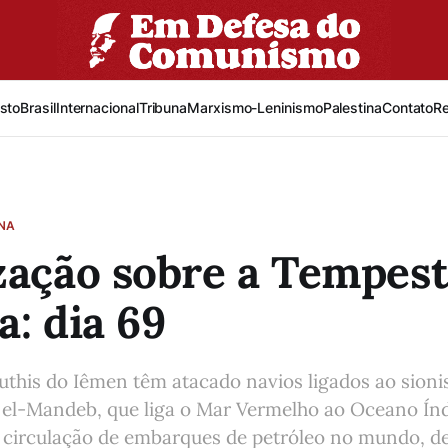
sto
Brasil
Internacional
Tribuna
Marxismo-Leninismo
Palestina
Contato
R
INA
zação sobre a Tempes
a: dia 69
uthis do Iêmen têm atacado navios ligados ao sion
 el-Mandeb, que liga o Mar Vermelho ao Oceano Índ
 circulação de embarques de petróleo no mundo, d