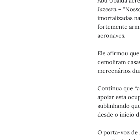
Abu Ubaida acre
Jazeera
– “Nosso
imortalizadas n
fortemente arm
aeronaves.
Ele afirmou que
demoliram casas
mercenários dur
Continua que “a
apoiar esta ocu
sublinhando que
desde o início d
O porta-voz de 