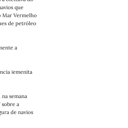
navios que
 o Mar Vermelho
ues de petróleo
lmente a
ência iemenita
u na semana
 sobre a
gura de navios