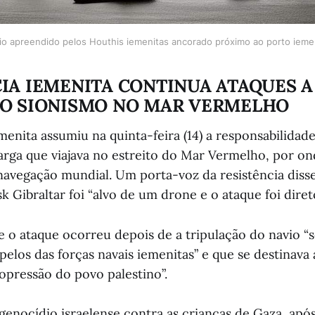
io apreendido pelos Houthis iemenitas ancorado próximo ao porto iemen
IA IEMENITA CONTINUA ATAQUES A
AO SIONISMO NO MAR VERMELHO
menita assumiu na quinta-feira (14) a responsabilida
arga que viajava no estreito do Mar Vermelho, por on
a navegação mundial. Um porta-voz da resistência diss
 Gibraltar foi “alvo de um drone e o ataque foi direto
 o ataque ocorreu depois de a tripulação do navio “s
elos das forças navais iemenitas” e que se destinava
“opressão do povo palestino”.
genocídio israelense contra as crianças de Gaza, após