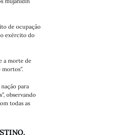
os mujahidin
cito de ocupação
 o exército do
e a morte de
 mortos”.
 nação para
s”, observando
com todas as
STINO,