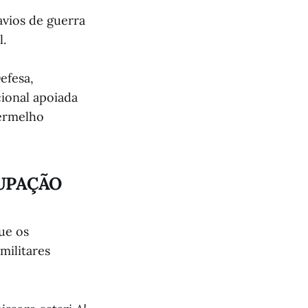
avios de guerra
l.
efesa,
ional apoiada
Vermelho
UPAÇÃO
que os
militares