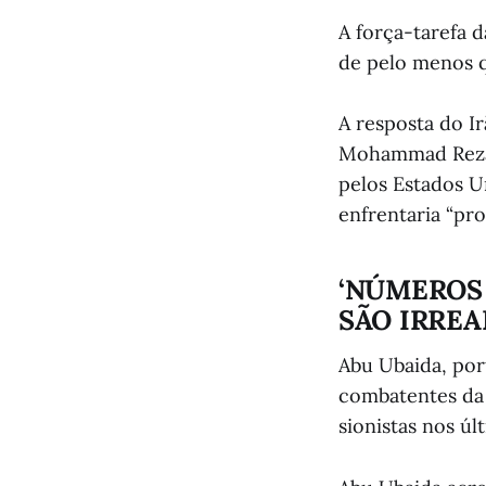
A força-tarefa 
de pelo menos qu
A resposta do Ir
Mohammad Reza A
pelos Estados U
enfrentaria “pro
‘NÚMEROS
SÃO IRREAI
Abu Ubaida, port
combatentes da 
sionistas nos últ