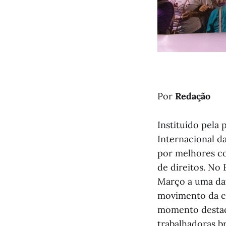
Por
Redação
Instituído pela 
Internacional d
por melhores co
de direitos. No
Março a uma dat
movimento da cl
momento destaca
trabalhadoras br