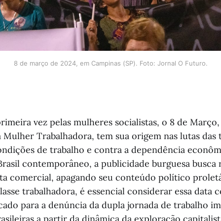
8 de março de 2024, em Campinas (SP). Foto: Jornal O Futuro.
primeira vez pelas mulheres socialistas, o 8 de Março,
a Mulher Trabalhadora, tem sua origem nas lutas das 
ndições de trabalho e contra a dependência econômi
 Brasil contemporâneo, a publicidade burguesa busca 
a comercial, apagando seu conteúdo político proletá
asse trabalhadora, é essencial considerar essa data
do para a denúncia da dupla jornada de trabalho im
asileiras a partir da dinâmica da exploração capitalist