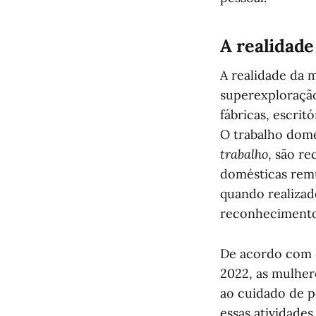
A realidade
A realidade da 
superexploração
fábricas, escrit
O trabalho domé
trabalho
, são r
domésticas rem
quando realizad
reconheciment
De acordo com da
2022, as mulher
ao cuidado de p
essas atividades