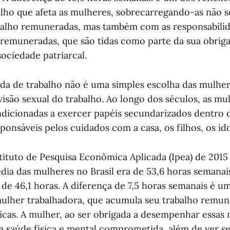
alho que afeta as mulheres, sobrecarregando-as não 
balho remuneradas, mas também com as responsabili
remuneradas, que são tidas como parte da sua obriga
ociedade patriarcal.
ada de trabalho não é uma simples escolha das mulhe
visão sexual do trabalho. Ao longo dos séculos, as mu
dicionadas a exercer papéis secundarizados dentro d
sponsáveis pelos cuidados com a casa, os filhos, os id
tituto de Pesquisa Econômica Aplicada (Ipea) de 2015
édia das mulheres no Brasil era de 53,6 horas semanai
de 46,1 horas. A diferença de 7,5 horas semanais é um
ulher trabalhadora, que acumula seu trabalho remu
cas. A mulher, ao ser obrigada a desempenhar essas 
a saúde física e mental comprometida, além de ver s