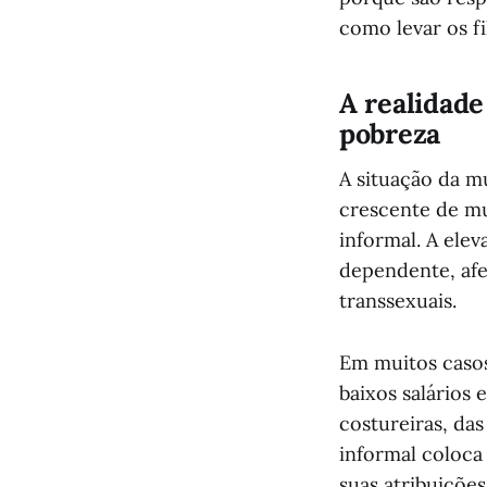
como levar os fi
A realidade
pobreza
A situação da m
crescente de mu
informal. A elev
dependente, afe
transsexuais.
Em muitos casos
baixos salários 
costureiras, da
informal coloca
suas atribuições