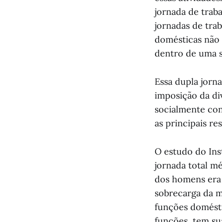
jornada de trab
jornadas de tra
domésticas não 
dentro de uma s
Essa dupla jorn
imposição da di
socialmente con
as principais re
O estudo do Ins
jornada total m
dos homens era 
sobrecarga da m
funções domésti
funções, tem su