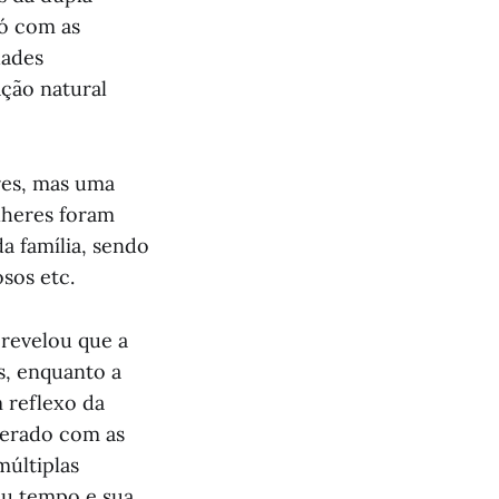
só com as
dades
ção natural
res, mas uma
lheres foram
a família, sendo
osos etc.
 revelou que a
s, enquanto a
 reflexo da
nerado com as
múltiplas
eu tempo e sua