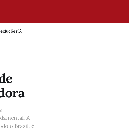
esoluções
 de
dora
s
ndamental. A
do o Brasil, é