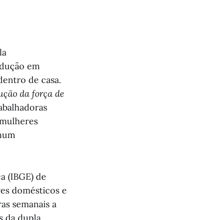
la
rodução em
 dentro de casa.
ução da força de
abalhadoras
 mulheres
nhum
ca (IBGE) de
res domésticos e
as semanais a
s da dupla