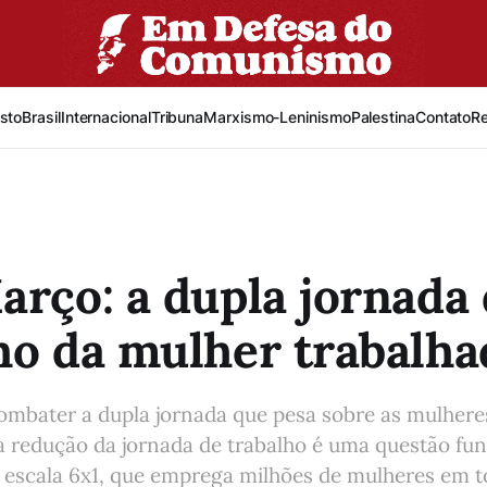
sto
Brasil
Internacional
Tribuna
Marxismo-Leninismo
Palestina
Contato
R
arço: a dupla jornada
ho da mulher trabalha
ombater a dupla jornada que pesa sobre as mulhere
a redução da jornada de trabalho é uma questão fu
a escala 6x1, que emprega milhões de mulheres em to