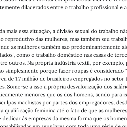
emente dilacerados entre o trabalho profissional e a
da mais essa situação, a divisão sexual do trabalho nã
ho reprodutivo das mulheres, mas também seu trabalh
, onde as mulheres também são predominantemente a
dados”, como o trabalho doméstico nas casas de terce
re outros. Na própria indústria têxtil, por exemplo,
no simplesmente porque fazer roupas é considerado “
ca de 1,7 milhão de brasileiros empregados no setor t
s. Some-se a isso a própria desvalorização dos salári
ticamente menores que os dos homens, sendo para iss
sculpas machistas por partes dos empregadores, desd
 da qualificação feminina até o fato de que as mulher
e dedicar às empresas da mesma forma que os homen
onsabilizadas em seus lares com toda uma série de ou