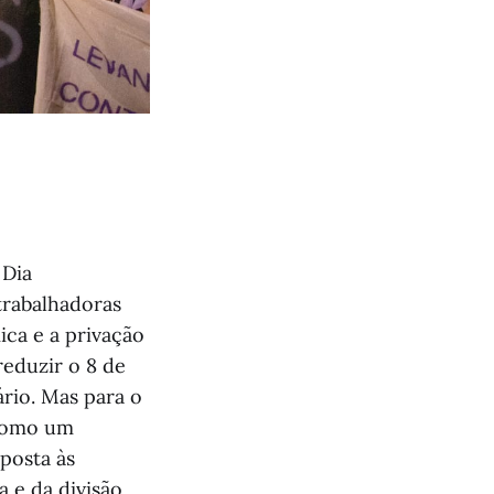
 Dia
trabalhadoras
ca e a privação
reduzir o 8 de
rio. Mas para o
 como um
posta às
a e da divisão