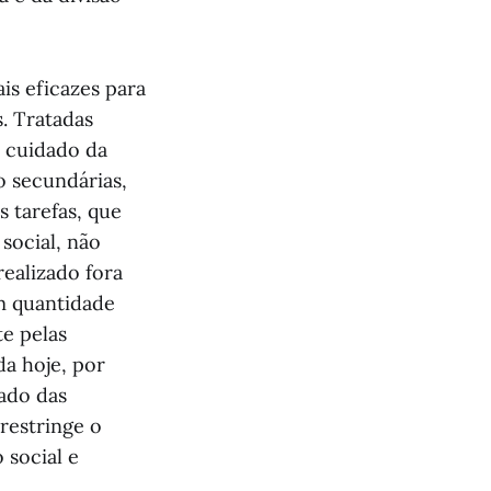
is eficazes para
. Tratadas
e cuidado da
o secundárias,
 tarefas, que
social, não
ealizado fora
em quantidade
te pelas
da hoje, por
ado das
restringe o
 social e