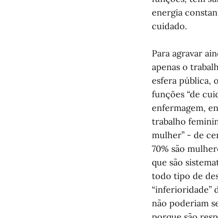
energia constant
cuidado.
Para agravar ain
apenas o trabal
esfera pública
funções “de cui
enfermagem, ent
trabalho femini
mulher” - de cer
70% são mulhere
que são sistema
todo tipo de de
“inferioridade”
não poderiam s
porque são resp