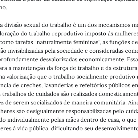
ho.
 a divisão sexual do trabalho é um dos mecanismos ma
loração do trabalho reprodutivo imposto às mulheres
como tarefas “naturalmente femininas”, as funções d
 são invisibilizadas pela sociedade e consideradas com
rofundamente desvalorizadas economicamente. Essas
ara a manutenção da força de trabalho e da estrutura 
 valorização que o trabalho socialmente produtivo r
ência de creches, lavanderias e refeitórios públicos 
es trabalhos de cuidados são realizados domesticamen
z de serem socializados de maneira comunitária. Ain
heres são desigualmente responsabilizadas pelo cuid
ido individualmente pelas mães dentro de casa, o que 
eres à vida pública, dificultando seu desenvolvimento