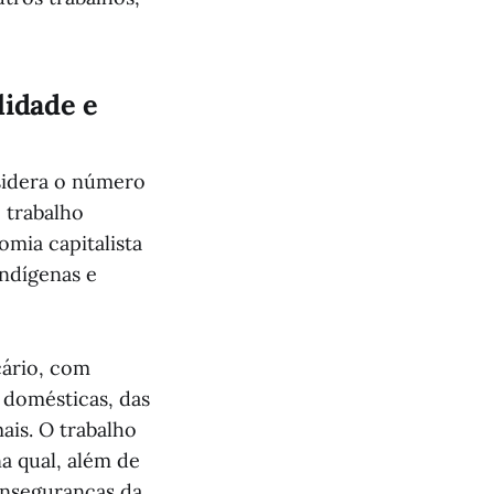
lidade e
nsidera o número
 trabalho
omia capitalista
indígenas e
cário, com
s domésticas, das
ais. O trabalho
a qual, além de
 inseguranças da