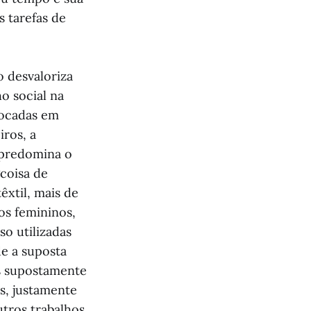
s tarefas de
o desvaloriza
o social na
locadas em
iros, a
 predomina o
coisa de
êxtil, mais de
os femininos,
o utilizadas
e a suposta
es supostamente
s, justamente
tros trabalhos,