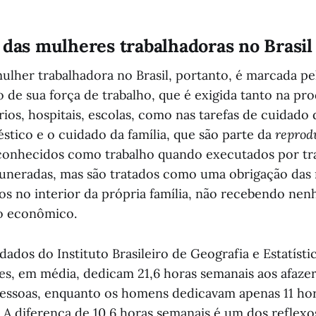
 das mulheres trabalhadoras no Brasil
mulher trabalhadora no Brasil, portanto, é marcada pe
 de sua força de trabalho, que é exigida tanto na p
órios, hospitais, escolas, como nas tarefas de cuidado
stico e o cuidado da família, que são parte da
reprod
econhecidos como trabalho quando executados por tr
uneradas, mas são tratados como uma obrigação das
os no interior da própria família, não recebendo ne
o econômico.
dos do Instituto Brasileiro de Geografia e Estatísti
es, em média, dedicam 21,6 horas semanais aos afaze
essoas, enquanto os homens dedicavam apenas 11 hor
. A diferença de 10,6 horas semanais é um dos reflexo