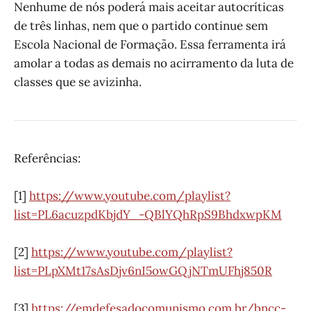
Nenhume de nós poderá mais aceitar autocríticas
de três linhas, nem que o partido continue sem
Escola Nacional de Formação. Essa ferramenta irá
amolar a todas as demais no acirramento da luta de
classes que se avizinha.
Referências:
[1]
https://www.youtube.com/playlist?
list=PL6acuzpdKbjdY_-QBlYQhRpS9BhdxwpKM
[2]
https://www.youtube.com/playlist?
list=PLpXMt17sAsDjv6nI5owGQjNTmUFhj850R
[3]
https://emdefesadocomunismo.com.br/bncc-