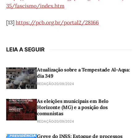
35/fascismo/index.htm
[13]
https://pcb.org.br/portal2/28166
LEIA A SEGUIR
Atualização sobre a Tempestade Al-Aqsa:
dia 349
REDAÇÃO
20/09/2024
As eleições municipais em Belo
Horizonte (MG) e a posição dos
comunistas
REDAÇÃO
20/09/2024
Greve do INSS: Estoque de processos