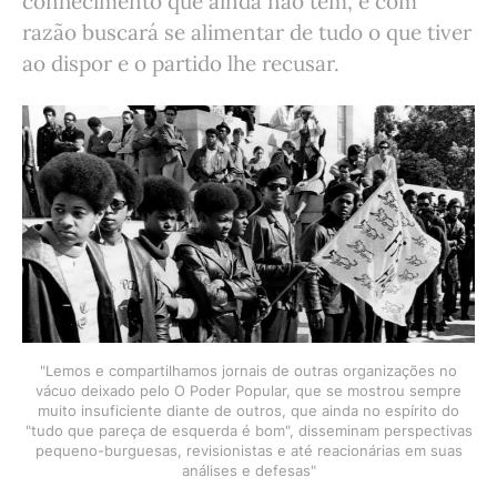
conhecimento que ainda não tem, e com
razão buscará se alimentar de tudo o que tiver
ao dispor e o partido lhe recusar.
"Lemos e compartilhamos jornais de outras organizações no
vácuo deixado pelo O Poder Popular, que se mostrou sempre
muito insuficiente diante de outros, que ainda no espírito do
"tudo que pareça de esquerda é bom", disseminam perspectivas
pequeno-burguesas, revisionistas e até reacionárias em suas
análises e defesas"