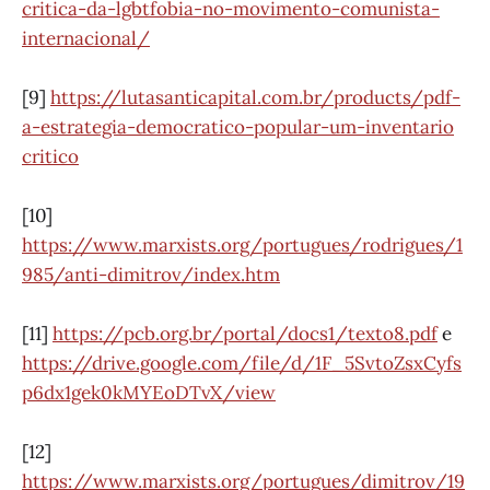
critica-da-lgbtfobia-no-movimento-comunista-
internacional/
[9]
https://lutasanticapital.com.br/products/pdf-
a-estrategia-democratico-popular-um-inventario
critico
[10]
https://www.marxists.org/portugues/rodrigues/1
985/anti-dimitrov/index.htm
[11]
https://pcb.org.br/portal/docs1/texto8.pdf
e
https://drive.google.com/file/d/1F_5SvtoZsxCyfs
p6dx1gek0kMYEoDTvX/view
[12]
https://www.marxists.org/portugues/dimitrov/19