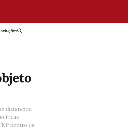
esoluções
objeto
e distanciou
olíticas
 TKP dentro da