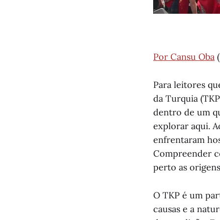
Por Cansu Oba
(
Para leitores q
da Turquia (TKP
dentro de um qu
explorar aqui. 
enfrentaram host
Compreender co
perto as origens
O TKP é um part
causas e a natu