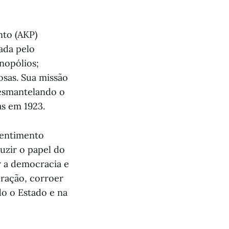
nto (AKP)
ada pelo
nopólios;
osas. Sua missão
desmantelando o
as em 1923.
 sentimento
uzir o papel do
r a democracia e
loração, corroer
do o Estado e na