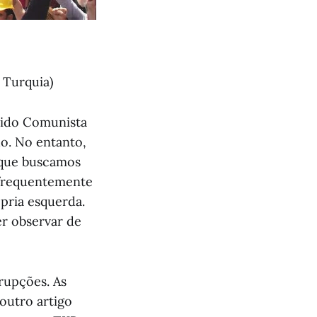
 Turquia)
tido Comunista
do. No entanto,
s que buscamos
 frequentemente
ópria esquerda.
r observar de
rupções. As
outro artigo