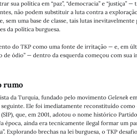
ar sua política em “paz”, “democracia” e “justiça” — 
tes, não podem substituir a luta contra a exploraçã
, sem uma base de classe, tais lutas inevitavelmen
es da política burguesa.
ento do TKP como uma fonte de irritação — e, em últ
 de ódio” — dentro da esquerda começou com sua in
o rumo
lista da Turquia, fundado pelo movimento
Gelenek
em 
 seguinte. Ele foi imediatamente reconstituído como 
a (SİP), que, em 2001, adotou o nome histórico Parti
Na época, ainda era tecnicamente ilegal formar um p
a”. Explorando brechas na lei burguesa, o TKP desafi