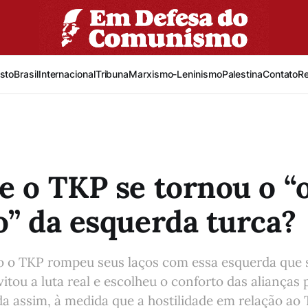
sto
Brasil
Internacional
Tribuna
Marxismo-Leninismo
Palestina
Contato
R
e o TKP se tornou o “
o” da esquerda turca?
 o TKP rompeu seus laços com essa esquerda que s
itou a luta real e escolheu o conforto das alianças p
a assim, à medida que a hostilidade em relação ao