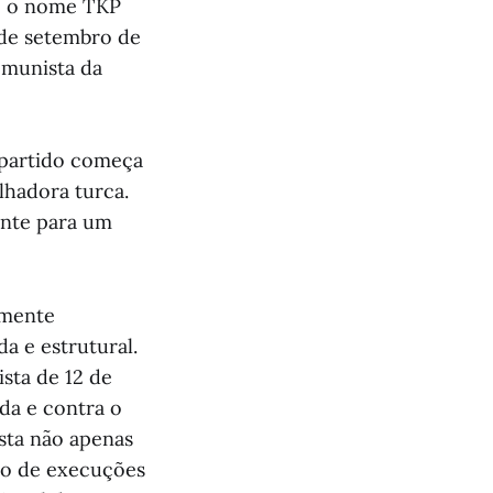
te o nome TKP
 de setembro de
omunista da
 partido começa
lhadora turca.
ente para um
amente
a e estrutural.
ista de 12 de
da e contra o
sta não apenas
io de execuções