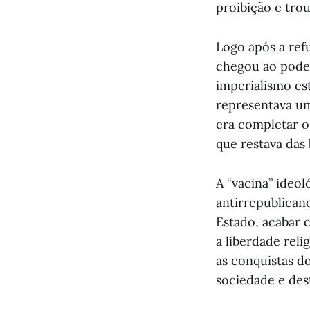
proibição e trou
Logo após a ref
chegou ao pode
imperialismo es
representava um
era completar o
que restava das 
A “vacina” ideo
antirrepublican
Estado, acabar 
a liberdade reli
as conquistas d
sociedade e dest