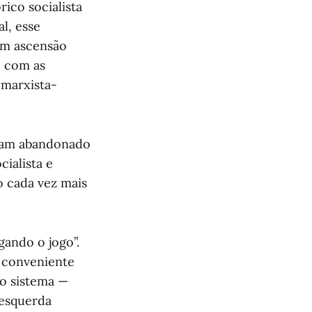
rico socialista
l, esse
em ascensão
o com as
 marxista-
viam abandonado
cialista e
o cada vez mais
gando o jogo”.
a conveniente
do sistema —
 esquerda