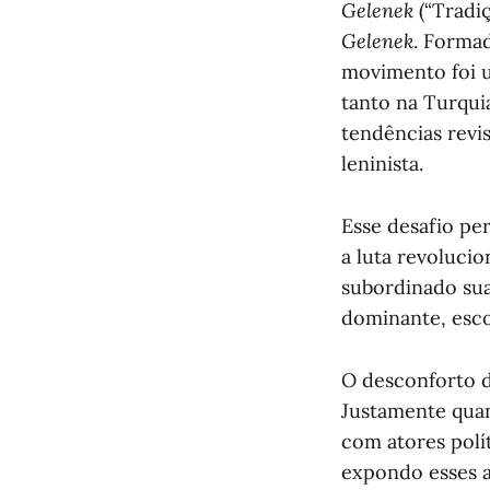
Gelenek
(“Tradi
Gelenek
. Formad
movimento foi u
tanto na Turqu
tendências revi
leninista.
Esse desafio p
a luta revolucio
subordinado sua
dominante, esc
O desconforto d
Justamente quan
com atores polí
expondo esses 