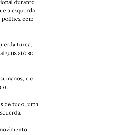
cional durante
que a esquerda
 política com
querda turca,
alguns até se
esumanos, e o
do.
tes de tudo, uma
esquerda.
o movimento