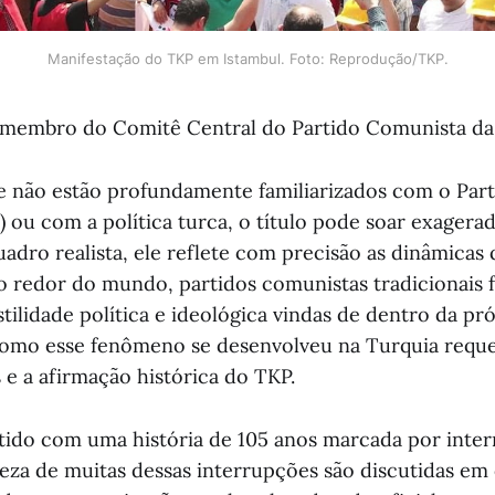
Manifestação do TKP em Istambul. Foto: Reprodução/TKP.
membro do Comitê Central do Partido Comunista da
ue não estão profundamente familiarizados com o Par
) ou com a política turca, o título pode soar exagera
adro realista, ele reflete com precisão as dinâmica
Ao redor do mundo, partidos comunistas tradicionais
ilidade política e ideológica vindas de dentro da pr
mo esse fenômeno se desenvolveu na Turquia reque
 e a afirmação histórica do TKP.
ido com uma história de 105 anos marcada por inter
reza de muitas dessas interrupções são discutidas em 