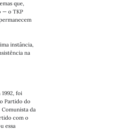
temas que,
o — o TKP
te permanecem
ima instância,
sistência na
1992, foi
o Partido do
do Comunista da
artido com o
ou essa