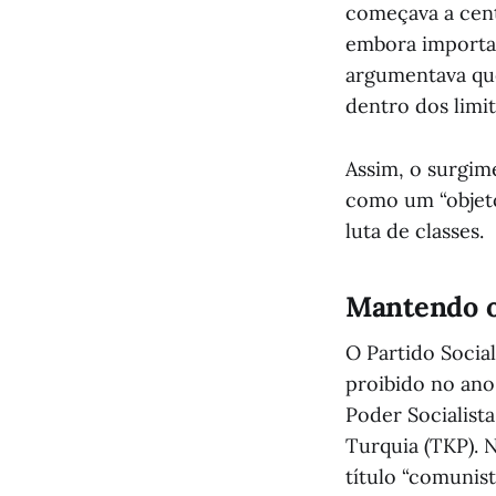
começava a centr
embora importan
argumentava que
dentro dos limit
Assim, o surgim
como um “objeto
luta de classes.
Mantendo 
O Partido Socia
proibido no ano
Poder Socialist
Turquia (TKP). 
título “comunist