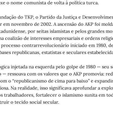
xe o nome comunista de volta à política turca.
undação do TKP, o Partido da Justiça e Desenvolvime
r em novembro de 2002. A ascensão do AKP foi mold
tadunidense, por seitas islamistas e pelos grandes mo
a coalizão de interesses empresariais e ordens religi
 processo contrarrevolucionário iniciado em 1980, 
bases republicanas, estatistas e seculares estabelecid
lógica injetada na esquerda pelo golpe de 1980 — seu
o — ressoava com os valores que o AKP promovia: red
com o “republicanismo de cima para baixo” e expandi
giosa. Na realidade, isso significava aprofundar a exp
os trabalhadores, fortalecer o islamismo sunita em to
ruir o tecido social secular.