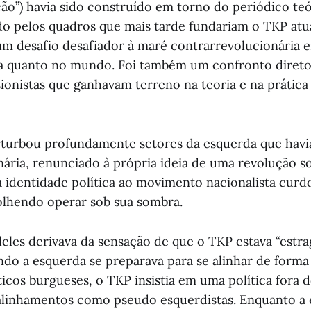
ção”) havia sido construído em torno do periódico teó
o pelos quadros que mais tarde fundariam o TKP atua
m desafio desafiador à maré contrarrevolucionária 
ia quanto no mundo. Foi também um confronto diret
sionistas que ganhavam terreno na teoria e na prática
erturbou profundamente setores da esquerda que ha
nária, renunciado à própria ideia de uma revolução so
 identidade política ao movimento nacionalista curd
olhendo operar sob sua sombra.
eles derivava da sensação de que o TKP estava “estra
do a esquerda se preparava para se alinhar de form
ticos burgueses, o TKP insistia em uma política fora 
alinhamentos como pseudo esquerdistas. Enquanto a