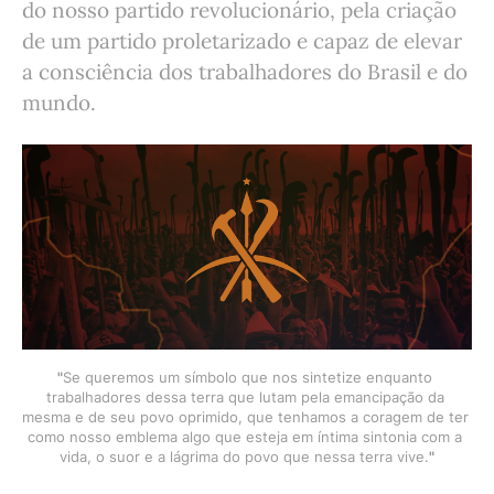
do nosso partido revolucionário, pela criação
de um partido proletarizado e capaz de elevar
a consciência dos trabalhadores do Brasil e do
mundo.
"
Se queremos um símbolo que nos sintetize enquanto 
trabalhadores dessa terra que lutam pela emancipação da 
mesma e de seu povo oprimido, que tenhamos a coragem de ter 
como nosso emblema algo que esteja em íntima sintonia com a 
vida, o suor e a lágrima do povo que nessa terra vive.
"