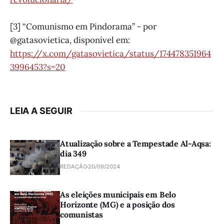
[3] “Comunismo em Pindorama” - por
@gatasovietica, disponível em:
https://x.com/gatasovietica/status/174478351964
3996453?s=20
LEIA A SEGUIR
Atualização sobre a Tempestade Al-Aqsa:
dia 349
REDAÇÃO
20/09/2024
As eleições municipais em Belo
Horizonte (MG) e a posição dos
comunistas