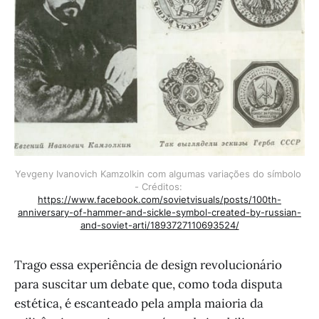
Yevgeny Ivanovich Kamzolkin com algumas variações do símbolo 
- Créditos: 
https://www.facebook.com/sovietvisuals/posts/100th-
anniversary-of-hammer-and-sickle-symbol-created-by-russian-
and-soviet-arti/1893727110693524/
Trago essa experiência de design revolucionário
para suscitar um debate que, como toda disputa
estética, é escanteado pela ampla maioria da