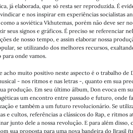
ica, já elaborada, que só resta ser reproduzida. É evi
indicar e nos inspirar em experiências socialistas an
 como a soviética Vkhutemas, porém não deve ser no
r seus signos e gráficos. É preciso se referenciar nel
ções de nosso tempo, e assim elaborar nossa produç
opular, se utilizando dos melhores recursos, exaltan
o para onde vamos.
acho muito positivo neste aspecto é o trabalho de 
usical - nos ritmos e nas letras -, quanto em sua p
 sua produção. Em seu último álbum, Don evoca em sua
magéticas um encontro entre passado e futuro, onde 
zação e também a um futuro revolucionário. Se utili
s e cultos, referências a clássicos do Rap, e ritmos a
nar junto dele a nossa revolução. E para além disso, 
 com sua proposta para uma nova bandeira do Brasil (t