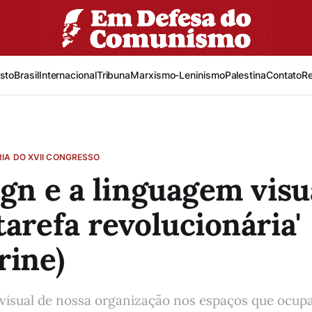
sto
Brasil
Internacional
Tribuna
Marxismo-Leninismo
Palestina
Contato
R
IA DO XVII CONGRESSO
ign e a linguagem vis
tarefa revolucionária'
rine)
 visual de nossa organização nos espaços que ocup