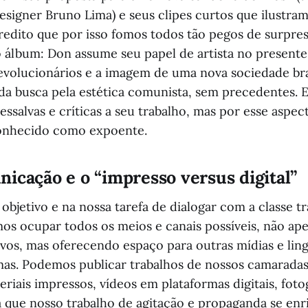
esigner Bruno Lima) e seus clipes curtos que ilustram
redito que por isso fomos todos tão pegos de surpre
o álbum: Don assume seu papel de artista no presente 
revolucionários e a imagem de uma nova sociedade bra
a busca pela estética comunista, sem precedentes. 
ssalvas e críticas a seu trabalho, mas por esse aspec
onhecido como expoente.
icação e o “impresso versus digital”
bjetivo e na nossa tarefa de dialogar com a classe t
os ocupar todos os meios e canais possíveis, não ap
ivos, mas oferecendo espaço para outras mídias e li
mas. Podemos publicar trabalhos de nossos camaradas 
riais impressos, vídeos em plataformas digitais, foto
a que nosso trabalho de agitação e propaganda se enri