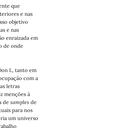
dente que
teriores e nas
sso objetivo
as e nas
ão enraizada em
do de onde
Don L, tanto em
reocupação com a
s letras
faz menções à
za de
samples
de
tuais para nos
cria um universo
rabalho