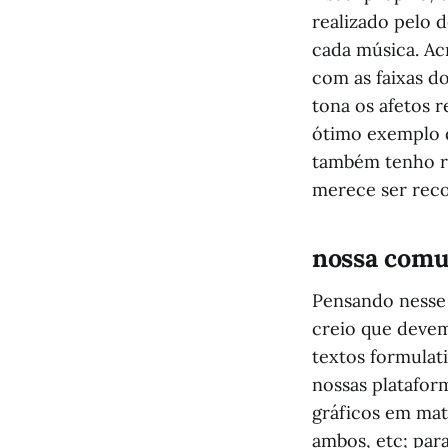
realizado pelo d
cada música. Ac
com as faixas d
tona os afetos 
ótimo exemplo d
também tenho re
merece ser rec
nossa comun
Pensando nesse o
creio que devem
textos formulat
nossas platafor
gráficos em mate
ambos, etc; par