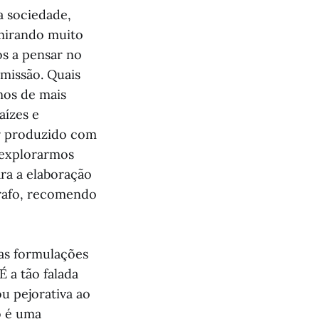
a sociedade,
 mirando muito
s a pensar no
 missão. Quais
mos de mais
aízes e
er produzido com
 explorarmos
ara a elaboração
rafo, recomendo
nas formulações
É a tão falada
u pejorativa ao
ão é uma