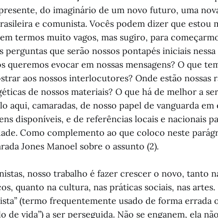
presente, do imaginário de um novo futuro, uma nov
asileira e comunista. Vocês podem dizer que estou
o em termos muito vagos, mas sugiro, para começarmo
s perguntas que serão nossos pontapés iniciais nessa
nos queremos evocar em nossas mensagens? O que te
ostrar aos nossos interlocutores? Onde estão nossas r
géticas de nossos materiais? O que há de melhor a s
lo aqui, camaradas, de nosso papel de vanguarda em
ens disponíveis, e de referências locais e nacionais p
idade. Como complemento ao que coloco neste parág
rada Jones Manoel sobre o assunto (2).
stas, nosso trabalho é fazer crescer o novo, tanto 
os, quanto na cultura, nas práticas sociais, nas artes. 
ista” (termo frequentemente usado de forma errada o
tilo de vida”) a ser perseguida. Não se enganem, ela n