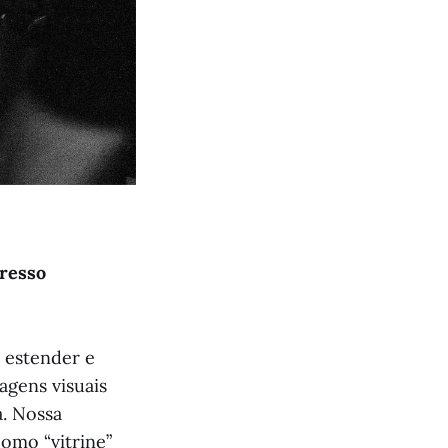
gresso
 estender e
agens visuais
a. Nossa
omo “vitrine”