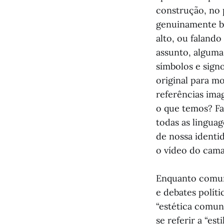
construção, no 
genuinamente br
alto, ou faland
assunto, alguma
símbolos e sig
original para m
referências ima
o que temos? Fa
todas as linguag
de nossa ident
o vídeo do cama
Enquanto comuni
e debates polític
“estética comun
se referir a “es