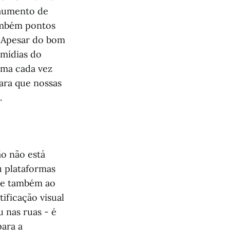
 aumento de
também pontos
. Apesar do bom
mídias do
ema cada vez
ara que nossas
.
ão não está
u plataformas
nde também ao
ificação visual
 nas ruas - é
para a