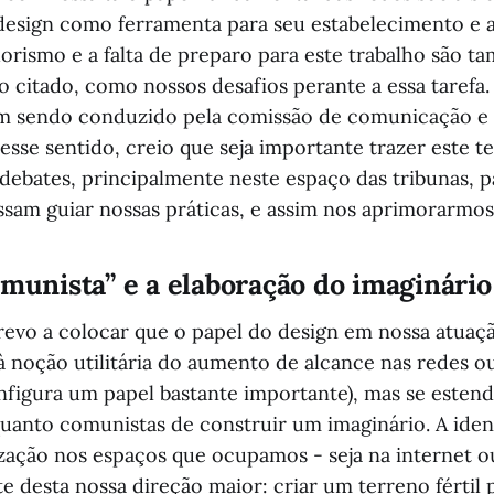
 design como ferramenta para seu estabelecimento e
orismo e a falta de preparo para este trabalho são 
to citado, como nossos desafios perante a essa tarefa
em sendo conduzido pela comissão de comunicação e 
esse sentido, creio que seja importante trazer este t
 debates, principalmente neste espaço das tribunas, p
sam guiar nossas práticas, e assim nos aprimorarmos
omunista” e a elaboração do imaginário
trevo a colocar que o papel do design em nossa atuaç
 à noção utilitária do aumento de alcance nas redes o
configura um papel bastante importante), mas se este
uanto comunistas de construir um imaginário. A ident
zação nos espaços que ocupamos - seja na internet ou
 desta nossa direção maior: criar um terreno fértil 