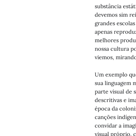
substância estát
devemos sim reiv
grandes escolas
apenas reproduzi
melhores produ
nossa cultura p
viemos, mirand
Um exemplo que 
sua linguagem m
parte visual de
descritivas e i
época da coloni
canções indígena
convidar a imagi
visual próprio,