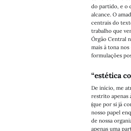
do partido, e o
alcance. O amad
centrais do tex
trabalho que v
Órgão Central n
mais à tona nos
formulações pos
“estética c
De início, me a
restrito apenas
(que por si já 
nosso papel enq
de nossa organi
apenas uma parte