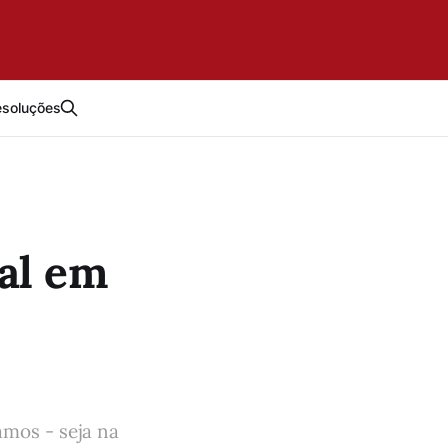
esoluções
ual em
amos - seja na