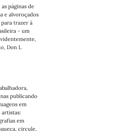
 as páginas de
sa e alvoroçados
para trazer à
sileira - um
Evidentemente,
to, Don L
rabalhadora,
enas publicando
nguagens em
artistas:
grafias em
queça, circule,