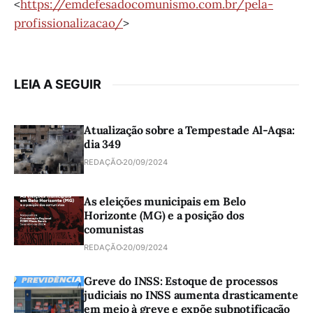
<
https://emdefesadocomunismo.com.br/pela-
profissionalizacao/
>
LEIA A SEGUIR
Atualização sobre a Tempestade Al-Aqsa:
dia 349
REDAÇÃO
20/09/2024
As eleições municipais em Belo
Horizonte (MG) e a posição dos
comunistas
REDAÇÃO
20/09/2024
Greve do INSS: Estoque de processos
judiciais no INSS aumenta drasticamente
em meio à greve e expõe subnotificação