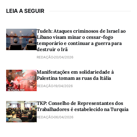
LEIA A SEGUIR
Tudeh: Ataques criminosos de Israel ao
Líbano visam minar o cessar-fogo
temporário e continuar a guerra para
destruir o Irã
REDAÇÃO
20/04/2026
Manifestações em solidariedade à
Palestina tomam as ruas da Itália
REDAÇÃO
19/04/2026
TKP: Conselho de Representantes dos
Trabalhadores é estabelecido na Turquia
REDAÇÃO
06/04/2026