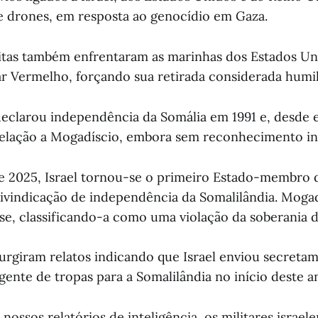
e drones, em resposta ao genocídio em Gaza.
itas também enfrentaram as marinhas dos Estados Uni
 Vermelho, forçando sua retirada considerada humi
declarou independência da Somália em 1991 e, desde
elação a Mogadíscio, embora sem reconhecimento int
 2025, Israel tornou-se o primeiro Estado-membro
ivindicação de independência da Somalilândia. Mogadí
nse, classificando-a como uma violação da soberania d
urgiram relatos indicando que Israel enviou secret
ente de tropas para a Somalilândia no início deste a
ossos relatórios de inteligência, os militares israel