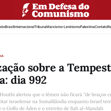
sto
Brasil
Internacional
Tribuna
Marxismo-Leninismo
Palestina
Contato
R
INA
zação sobre a Tempes
a: dia 992
Houthi alertou que o Iêmen não ficará “de braços c
itar israelense na Somalilândia enquanto Israel ten
e o Golfo de Áden e o estreito de Bab al-Mandab.