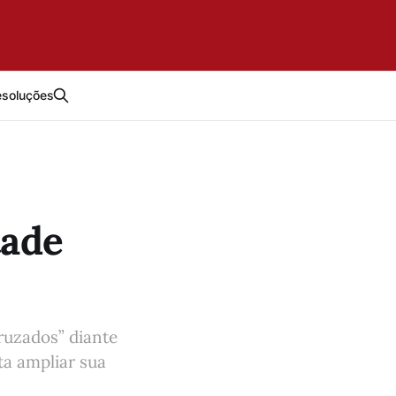
esoluções
tade
ruzados” diante
ta ampliar sua