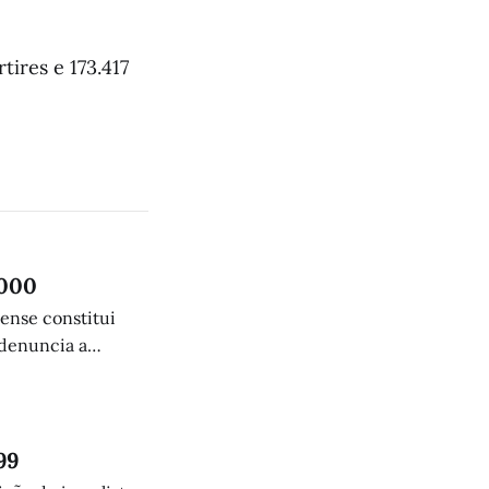
ires e 173.417
.000
lense constitui
 denuncia a
humanitária.
99