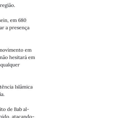
região.
ein, em 680
ar a presença
 movimento em
"não hesitará em
 qualquer
tência Islâmica
a.
to de Bab al-
Unido, atacando-