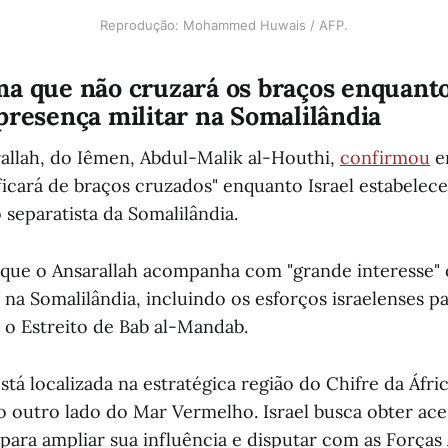
Reprodução: Mohammed Huwais / AFP.
a que não cruzará os braços enquanto
presença militar na Somalilândia
rallah, do Iêmen, Abdul-Malik al-Houthi,
confirmou
e
ficará de braços cruzados" enquanto Israel estabele
o separatista da Somalilândia.
que o Ansarallah acompanha com "grande interesse" 
na Somalilândia, incluindo os esforços israelenses pa
 o Estreito de Bab al-Mandab.
stá localizada na estratégica região do Chifre da Áfric
o outro lado do Mar Vermelho. Israel busca obter aces
 para ampliar sua influência e disputar com as Força