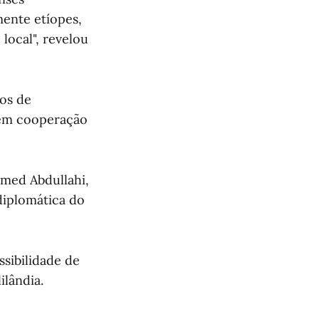
mente etíopes,
local", revelou
nos de
 em cooperação
amed Abdullahi,
diplomática do
ssibilidade de
ilândia.