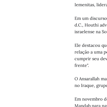
Iemenitas, lider
Em um discurso
d.C., Houthi ad
israelense na S
Ele destacou q
relação a uma p
cumprir seu dev
frente".
O Ansarallah man
no Iraque, grup
Em novembro de 
Mandab para nav