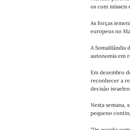
os com mísseis 
As forças iemen
europeus no Mar
A Somalilândia 
autonomia em r
Em dezembro de
reconhecer a re
decisão israele
Nesta semana, s
pequeno conting
"De acordo com n