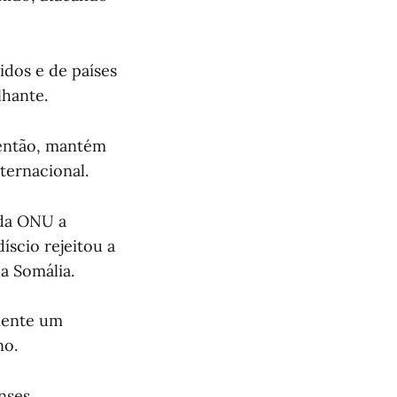
dos e de países
lhante.
 então, mantém
ernacional.
 da ONU a
scio rejeitou a
a Somália.
amente um
no.
enses