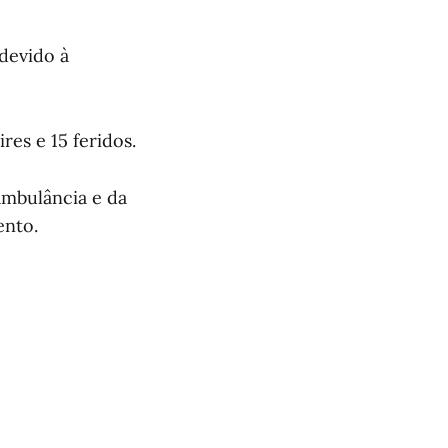
 devido à
res e 15 feridos.
 ambulância e da
ento.