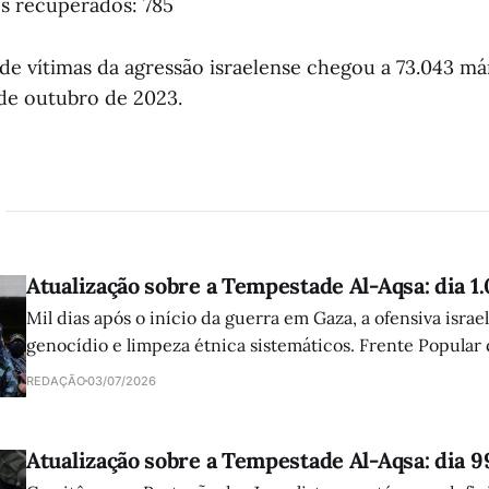
os recuperados: 785
e vítimas da agressão israelense chegou a 73.043 márt
 de outubro de 2023.
Atualização sobre a Tempestade Al-Aqsa: dia 1
Mil dias após o início da guerra em Gaza, a ofensiva israe
genocídio e limpeza étnica sistemáticos. Frente Popular
atuação da comunidade internacional e clama por ajuda 
REDAÇÃO
03/07/2026
Atualização sobre a Tempestade Al-Aqsa: dia 9