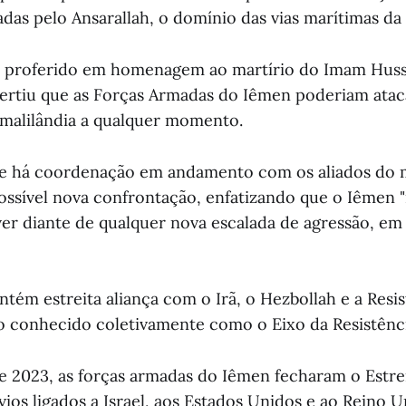
adas pelo Ansarallah, o domínio das vias marítimas da 
 proferido em homenagem ao martírio do Imam Huss
vertiu que as Forças Armadas do Iêmen poderiam atac
omalilândia a qualquer momento.
ue há coordenação em andamento com os aliados do
ossível nova confrontação, enfatizando que o Iêmen 
er diante de qualquer nova escalada de agressão, em
tém estreita aliança com o Irã, o Hezbollah e a Resis
o conhecido coletivamente como o Eixo da Resistênci
2023, as forças armadas do Iêmen fecharam o Estrei
ios ligados a Israel, aos Estados Unidos e ao Reino 