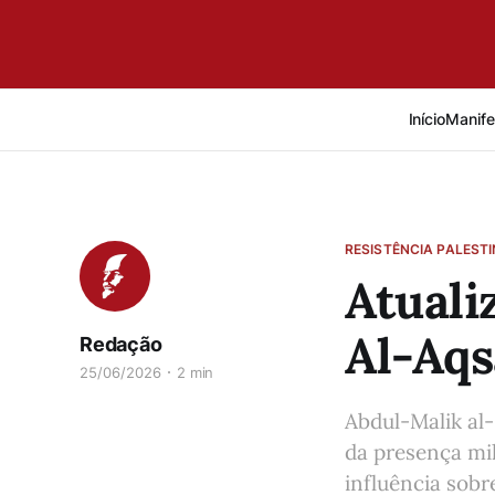
Início
Manife
RESISTÊNCIA PALEST
Atuali
Al-Aqs
Redação
25/06/2026
2 min
Abdul-Malik al-
da presença mil
influência sobr