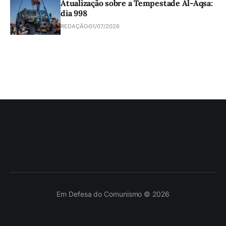
Atualização sobre a Tempestade Al-Aqsa:
dia 998
REDAÇÃO
01/07/2026
Em Defesa do Comunismo © 2026