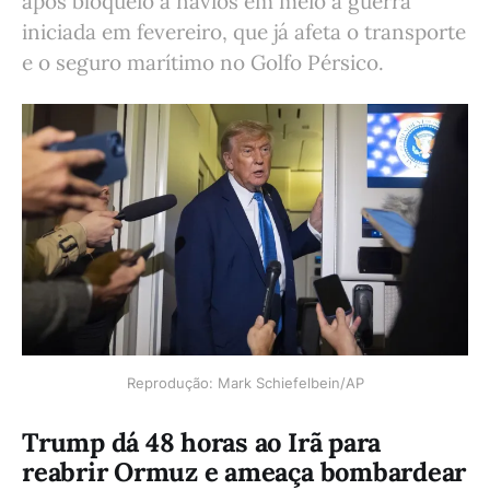
após bloqueio a navios em meio à guerra
iniciada em fevereiro, que já afeta o transporte
e o seguro marítimo no Golfo Pérsico.
Reprodução: Mark Schiefelbein/AP
Trump dá 48 horas ao Irã para
reabrir Ormuz e ameaça bombardear