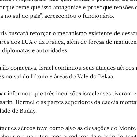
orque teme que isso antagonize e provoque tensões
 no sul do país”, acrescentou o funcionário.
ris buscará reforçar o mecanismo existente de cess
tares dos EUA e da França, além de forças de manuten
diplomatas e autoridades.
ião começava, Israel continuou seus ataques aéreos n
s no sul do Líbano e áreas do Vale do Bekaa.
bar informou que três incursões israelenses tiveram 
 Zaarin-Hermel e as partes superiores da cadeia mont
dade de Buday.
ataques aéreos teve como alvo as elevações do Monte
abour e o rio Litani, nos arredores da cidade de Zawt