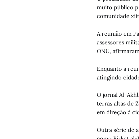
muito público p
comunidade xiita
A reunião em Pa
assessores mili
ONU, afirmaram 
Enquanto a reun
atingindo cidade
O jornal Al-Akh
terras altas de
em direção à ci
Outra série de 
como Birkat al-J