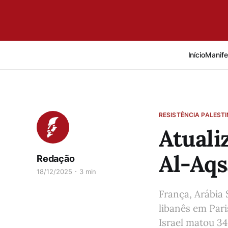
Início
Manife
RESISTÊNCIA PALEST
Atuali
Al-Aqs
Redação
18/12/2025
3 min
França, Arábia 
libanês em Par
Israel matou 34