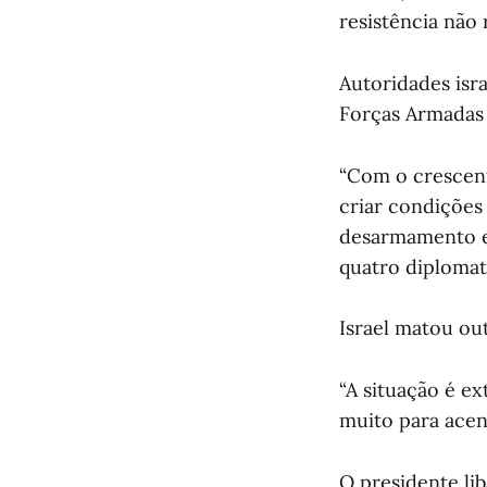
resistência não 
Autoridades isr
Forças Armadas 
“Com o crescent
criar condições 
desarmamento e 
quatro diplomat
Israel matou ou
“A situação é e
muito para acend
O presidente li