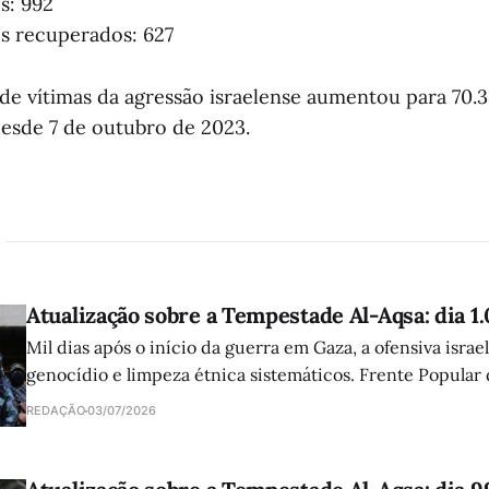
os: 992
os recuperados: 627
de vítimas da agressão israelense aumentou para 70.3
desde 7 de outubro de 2023.
Atualização sobre a Tempestade Al-Aqsa: dia 1
Mil dias após o início da guerra em Gaza, a ofensiva israe
genocídio e limpeza étnica sistemáticos. Frente Popular
atuação da comunidade internacional e clama por ajuda 
REDAÇÃO
03/07/2026