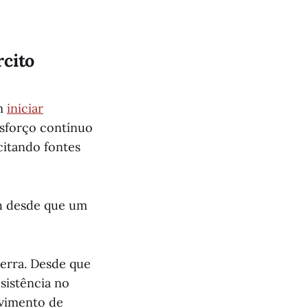
rcito
em
iniciar
esforço contínuo
citando fontes
ah desde que um
uerra. Desde que
sistência no
ovimento de