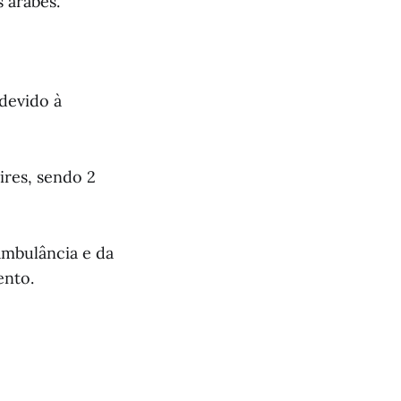
 árabes.
 devido à
ires, sendo 2
 ambulância e da
ento.