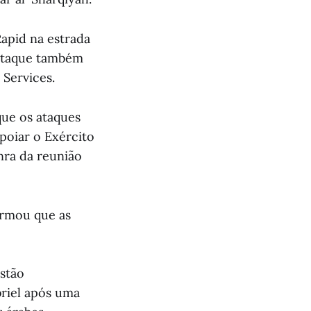
apid na estrada
 ataque também
Services.
que os ataques
poiar o Exército
nra da reunião
irmou que as
estão
riel após uma