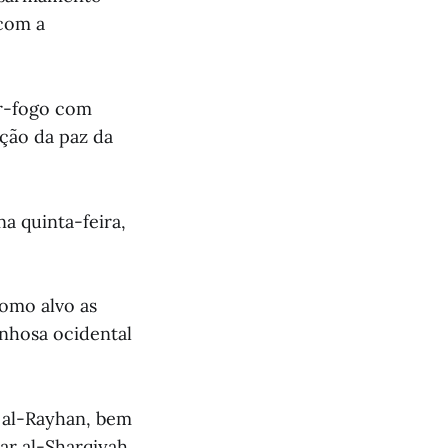
 com a
ar-fogo com
ção da paz da
a quinta-feira,
como alvo as
anhosa ocidental
 al-Rayhan, bem
ar al-Sharqiyah.