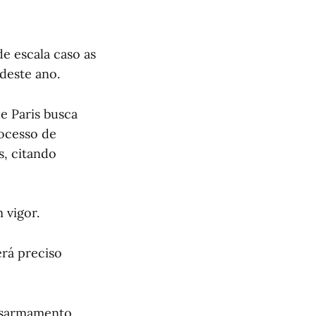
e escala caso as
deste ano.
e Paris busca
rocesso de
s, citando
 vigor.
erá preciso
desarmamento