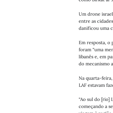
Um drone israel
entre as cidade
danificou uma c
Em resposta, o 
foram “uma mens
libanês e, em p
do mecanismo a
Na quarta-feira
LAF estavam fa
“Ao sul do [rio]
começando a se 