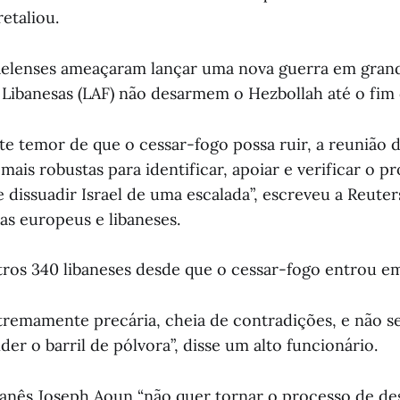
retaliou.
aelenses ameaçaram lançar uma nova guerra em grand
Libanesas (LAF) não desarmem o Hezbollah até o fim 
e temor de que o cessar-fogo possa ruir, a reunião d
mais robustas para identificar, apoiar e verificar o p
dissuadir Israel de uma escalada”, escreveu a Reuter
as europeus e libaneses.
tros 340 libaneses desde que o cessar-fogo entrou em
xtremamente precária, cheia de contradições, e não s
er o barril de pólvora”, disse um alto funcionário.
banês Joseph Aoun “não quer tornar o processo de 