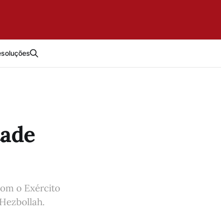
esoluções
tade
com o Exército
Hezbollah.