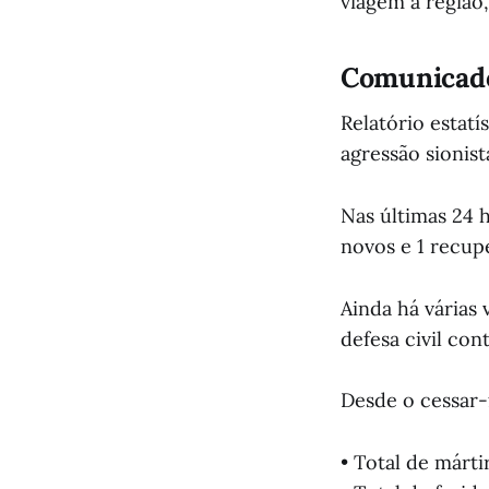
viagem à região
Comunicado
Relatório estatí
agressão sionist
Nas últimas 24 
novos e 1 recup
Ainda há várias 
defesa civil co
Desde o cessar-
• Total de márti