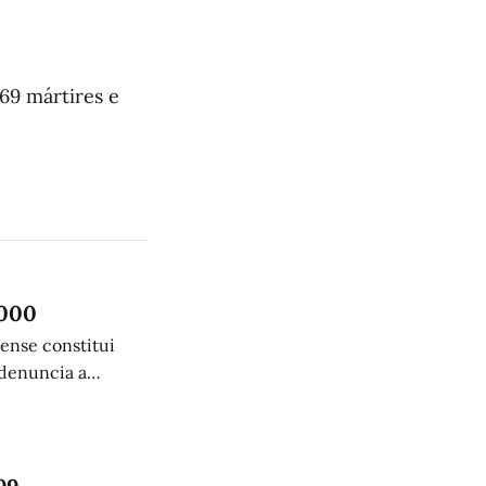
69 mártires e
.000
lense constitui
 denuncia a
humanitária.