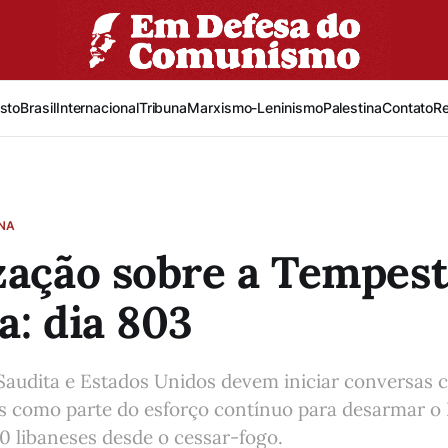
sto
Brasil
Internacional
Tribuna
Marxismo-Leninismo
Palestina
Contato
R
INA
zação sobre a Tempes
a: dia 803
Saudita e Estados Unidos devem iniciar conversas 
is como parte do esforço contínuo para desarmar o 
0 libaneses desde o cessar-fogo.