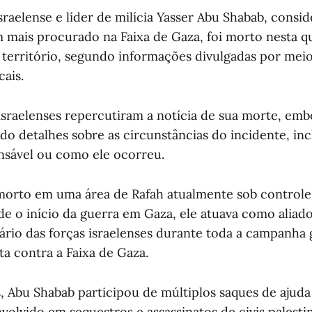
sraelense e líder de milícia Yasser Abu Shabab, consi
ais procurado na Faixa de Gaza, foi morto nesta qu
o território, segundo informações divulgadas por mei
ais.
 israelenses repercutiram a notícia de sua morte, e
do detalhes sobre as circunstâncias do incidente, i
onsável ou como ele ocorreu.
morto em uma área de Rafah atualmente sob controle 
de o início da guerra em Gaza, ele atuava como aliado
rio das forças israelenses durante toda a campanha
ta contra a Faixa de Gaza.
, Abu Shabab participou de múltiplos saques de ajuda
volvido em sequestros e assassinatos de civis palesti