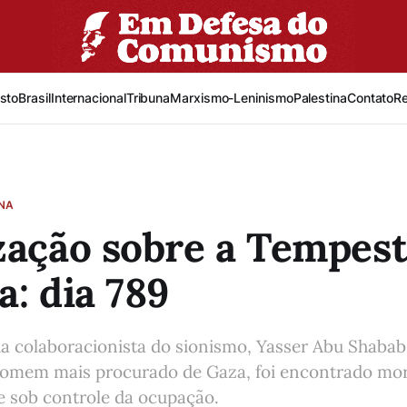
sto
Brasil
Internacional
Tribuna
Marxismo-Leninismo
Palestina
Contato
R
INA
zação sobre a Tempes
a: dia 789
cia colaboracionista do sionismo, Yasser Abu Shaba
omem mais procurado de Gaza, foi encontrado mor
e sob controle da ocupação.