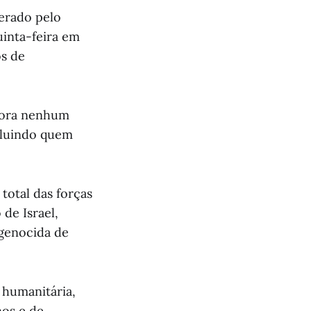
derado pelo
inta-feira em
os de
mbora nenhum
ncluindo quem
total das forças
 de Israel,
 genocida de
 humanitária,
nos e de