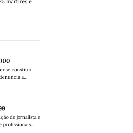
25 mártires e
.000
lense constitui
 denuncia a
humanitária.
99
ção de jornalista e
 profissionais