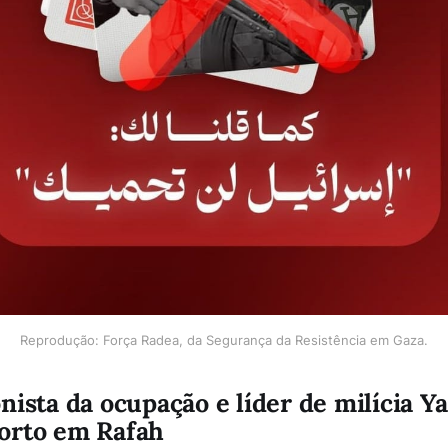
Reprodução: Força Radea, da Segurança da Resistência em Gaza.
nista da ocupação e líder de milícia Y
orto em Rafah