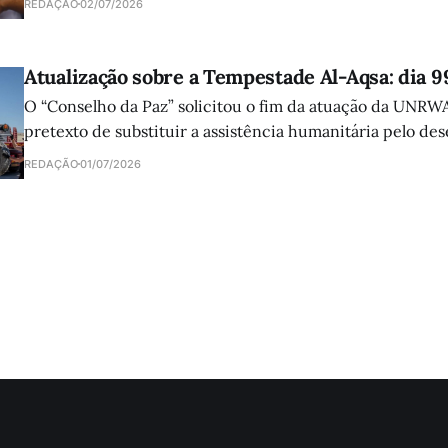
REDAÇÃO
02/07/2026
Atualização sobre a Tempestade Al-Aqsa: dia 9
O “Conselho da Paz” solicitou o fim da atuação da UNRW
pretexto de substituir a assistência humanitária pelo de
sustentável. A proposta reforça as políticas que visam dar
REDAÇÃO
01/07/2026
refugiados.