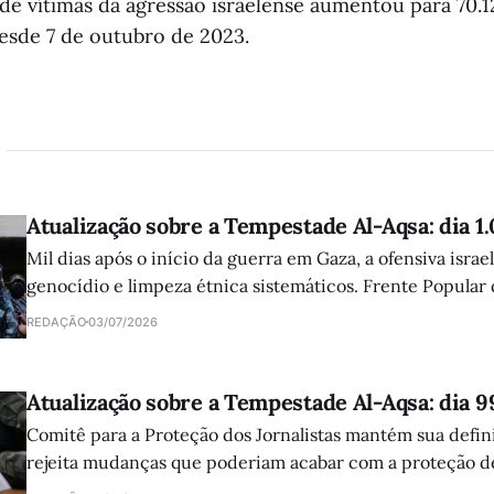
de vítimas da agressão israelense aumentou para 70.1
desde 7 de outubro de 2023.
Atualização sobre a Tempestade Al-Aqsa: dia 1
Mil dias após o início da guerra em Gaza, a ofensiva israe
genocídio e limpeza étnica sistemáticos. Frente Popular
atuação da comunidade internacional e clama por ajuda 
REDAÇÃO
03/07/2026
Atualização sobre a Tempestade Al-Aqsa: dia 9
Comitê para a Proteção dos Jornalistas mantém sua defini
rejeita mudanças que poderiam acabar com a proteção de
palestinos e libaneses mortos pelas forças israelenses.