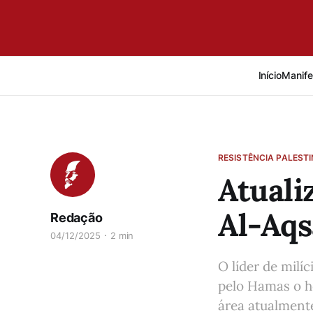
Início
Manife
RESISTÊNCIA PALEST
Atuali
Al-Aqs
Redação
04/12/2025
2 min
O líder de milí
pelo Hamas o h
área atualment