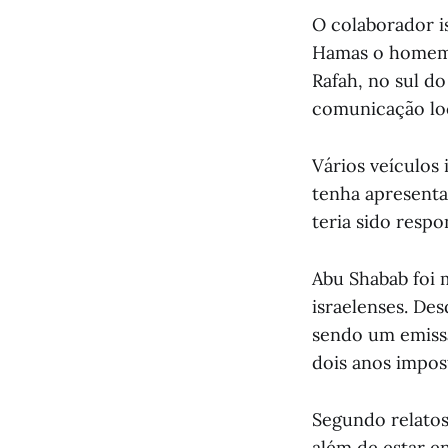
O colaborador i
Hamas o homem m
Rafah, no sul d
comunicação loc
Vários veículos
tenha apresenta
teria sido resp
Abu Shabab foi 
israelenses. Des
sendo um emissá
dois anos impos
Segundo relatos
além de estar en