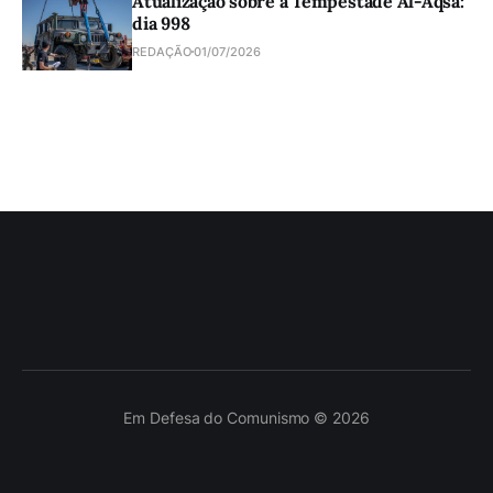
Atualização sobre a Tempestade Al-Aqsa:
dia 998
REDAÇÃO
01/07/2026
Em Defesa do Comunismo © 2026