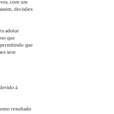
tivos, com um
assim, decisões
ra adotar
ano que
 permitindo que
mes sem
 devido à
 como resultado