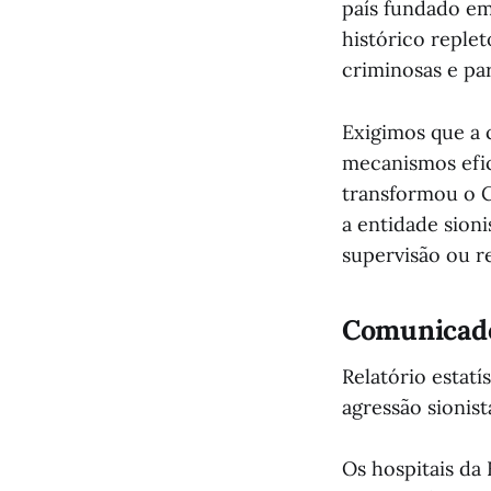
país fundado em
histórico reple
criminosas e par
Exigimos que a 
mecanismos efic
transformou o C
a entidade sion
supervisão ou r
Comunicado
Relatório estatí
agressão sionist
Os hospitais da