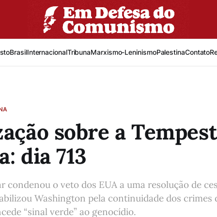
sto
Brasil
Internacional
Tribuna
Marxismo-Leninismo
Palestina
Contato
R
INA
zação sobre a Tempes
a: dia 713
ar condenou o veto dos EUA a uma resolução de ce
abilizou Washington pela continuidade dos crimes 
ede “sinal verde” ao genocídio.