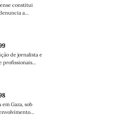
lense constitui
 denuncia a
humanitária.
99
ção de jornalista e
 profissionais
98
A em Gaza, sob
senvolvimento
 fim à questão dos