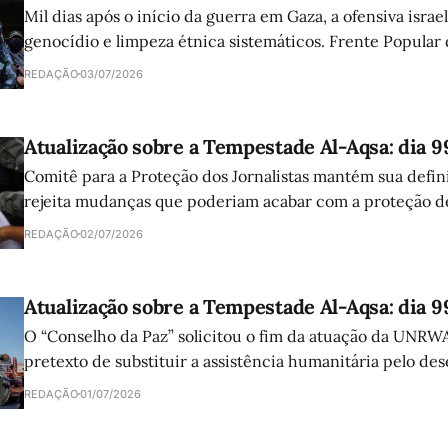
Mil dias após o início da guerra em Gaza, a ofensiva israe
genocídio e limpeza étnica sistemáticos. Frente Popular
atuação da comunidade internacional e clama por ajuda 
REDAÇÃO
03/07/2026
Atualização sobre a Tempestade Al-Aqsa: dia 9
Comitê para a Proteção dos Jornalistas mantém sua defini
rejeita mudanças que poderiam acabar com a proteção de
palestinos e libaneses mortos pelas forças israelenses.
REDAÇÃO
02/07/2026
Atualização sobre a Tempestade Al-Aqsa: dia 9
O “Conselho da Paz” solicitou o fim da atuação da UNRW
pretexto de substituir a assistência humanitária pelo de
sustentável. A proposta reforça as políticas que visam dar
REDAÇÃO
01/07/2026
refugiados.