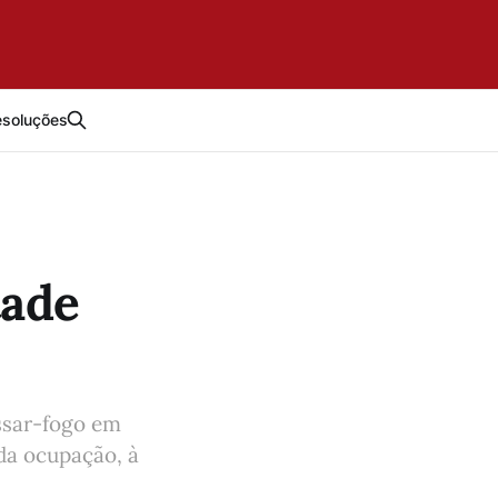
esoluções
tade
ssar-fogo em
da ocupação, à