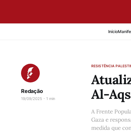
Início
Manife
RESISTÊNCIA PALEST
Atuali
Al-Aqs
Redação
19/09/2025
1 min
A Frente Popul
Gaza e respons
medida que conc