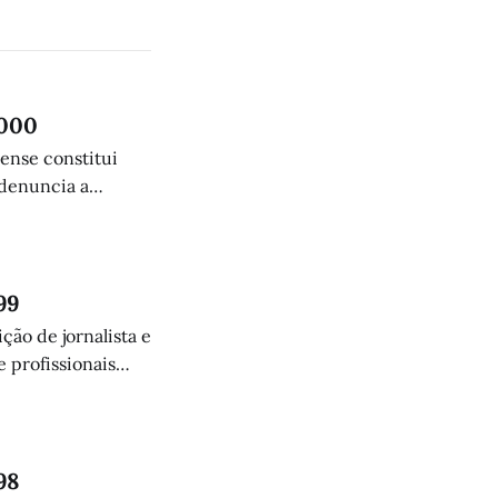
.000
lense constitui
 denuncia a
humanitária.
99
ção de jornalista e
 profissionais
98