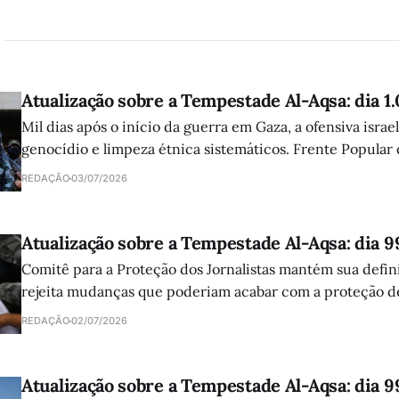
Atualização sobre a Tempestade Al-Aqsa: dia 1
Mil dias após o início da guerra em Gaza, a ofensiva israe
genocídio e limpeza étnica sistemáticos. Frente Popular
atuação da comunidade internacional e clama por ajuda 
REDAÇÃO
03/07/2026
Atualização sobre a Tempestade Al-Aqsa: dia 9
Comitê para a Proteção dos Jornalistas mantém sua defini
rejeita mudanças que poderiam acabar com a proteção de
palestinos e libaneses mortos pelas forças israelenses.
REDAÇÃO
02/07/2026
Atualização sobre a Tempestade Al-Aqsa: dia 9