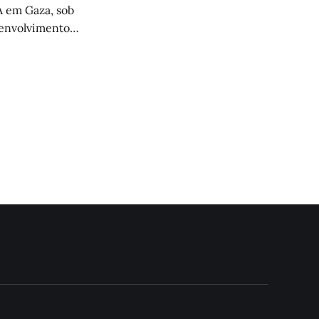
A em Gaza, sob
senvolvimento
 fim à questão dos