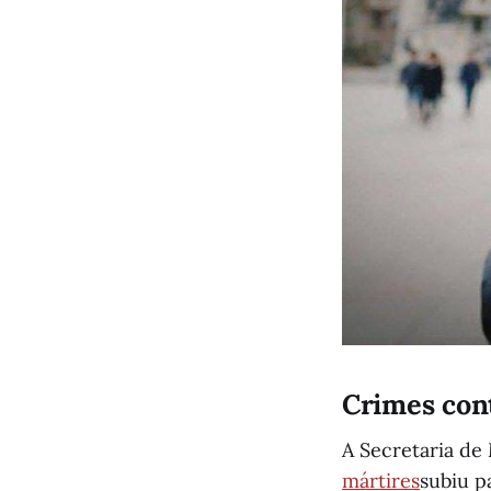
Crimes cont
A Secretaria d
mártires
subiu p