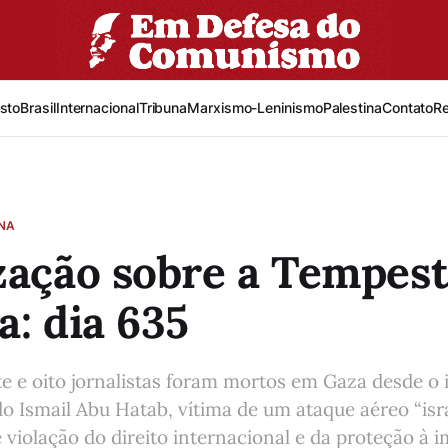
sto
Brasil
Internacional
Tribuna
Marxismo-Leninismo
Palestina
Contato
R
INA
zação sobre a Tempes
a: dia 635
e e oito jornalistas foram mortos em Gaza desde o i
do Ismail Abu Hatab, vítima de um ataque aéreo “isr
violação do direito internacional e da proteção à 