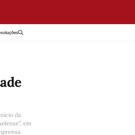
esoluções
tade
nício da
aelense”, em
imprensa.