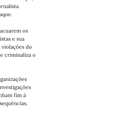
rnalista
aque.
evacuarem os
stas e sua
 violações do
e criminaliza o
rganizações
investigações
onham fim à
sequências.