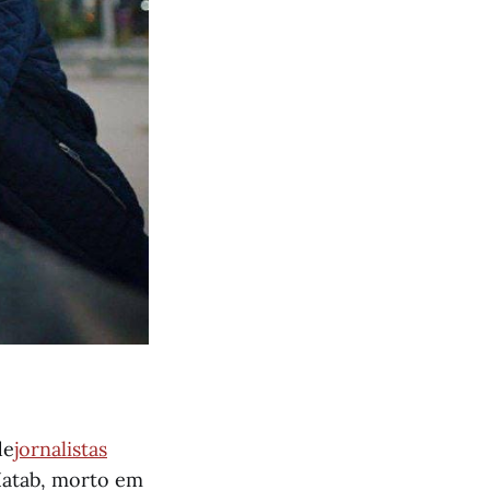
de
jornalistas
 Hatab, morto em