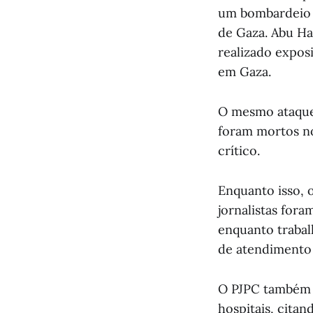
um bombardeio a
de Gaza. Abu Ha
realizado exposi
em Gaza.
O mesmo ataque 
foram mortos no
crítico.
Enquanto isso, o
jornalistas for
enquanto trabal
de atendimento
O PJPC também c
hospitais, cita