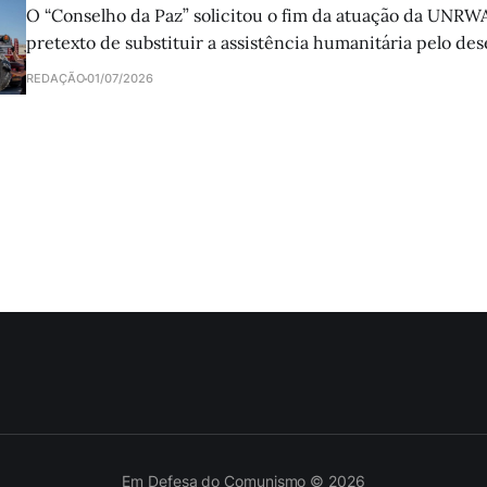
O “Conselho da Paz” solicitou o fim da atuação da UNRW
pretexto de substituir a assistência humanitária pelo de
sustentável. A proposta reforça as políticas que visam dar
REDAÇÃO
01/07/2026
refugiados.
Em Defesa do Comunismo © 2026