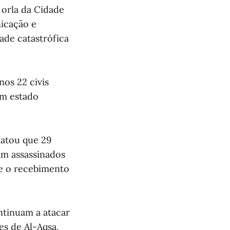
 orla da Cidade
nicação e
ade catastrófica
os 22 civis
em estado
latou que 29
am assassinados
te o recebimento
ntinuam a atacar
es de Al-Aqsa,