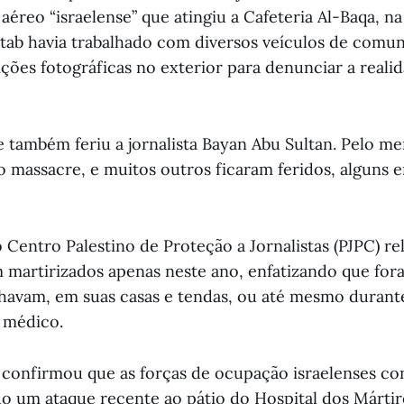
éreo “israelense” que atingiu a Cafeteria Al-Baqa, na
tab havia trabalhado com diversos veículos de comu
ções fotográficas no exterior para denunciar a realid
também feriu a jornalista Bayan Abu Sultan. Pelo men
 massacre, e muitos outros ficaram feridos, alguns 
 Centro Palestino de Proteção a Jornalistas (PJPC) re
am martirizados apenas neste ano, enfatizando que for
havam, em suas casas e tendas, ou até mesmo duran
 médico.
onfirmou que as forças de ocupação israelenses co
ndo um ataque recente ao pátio do Hospital dos Mártir