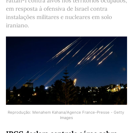
Fattah-1 contra alvos nos territórios ocupados,
em resposta à ofensiva de Israel contra
instalações militares e nucleares em solo
iraniano.
Reprodução: Menahem Kahana/Agence France-Presse - Getty 
Images