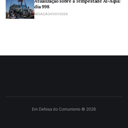
Atualização sobre a Tempestade Al-Aqsa:
dia 998
REDAÇÃO
01/07/2026
Em Defesa do Comunismo © 2026