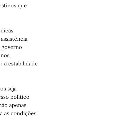
estinos que
édicas
assistência
o governo
inos,
 a estabilidade
os seja
sso político
 não apenas
a as condições