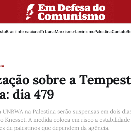
sto
Brasil
Internacional
Tribuna
Marxismo-Leninismo
Palestina
Contato
R
INA
zação sobre a Tempes
a: dia 479
da UNRWA na Palestina serão suspensas em dois dia
lo Knesset. A medida coloca em risco a estabilidade
ões de palestinos que dependem da agência.