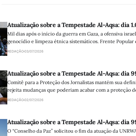
Atualização sobre a Tempestade Al-Aqsa: dia 1
Mil dias após o início da guerra em Gaza, a ofensiva israe
genocídio e limpeza étnica sistemáticos. Frente Popular
atuação da comunidade internacional e clama por ajuda 
REDAÇÃO
03/07/2026
Atualização sobre a Tempestade Al-Aqsa: dia 9
Comitê para a Proteção dos Jornalistas mantém sua defini
rejeita mudanças que poderiam acabar com a proteção de
palestinos e libaneses mortos pelas forças israelenses.
REDAÇÃO
02/07/2026
Atualização sobre a Tempestade Al-Aqsa: dia 9
O “Conselho da Paz” solicitou o fim da atuação da UNRW