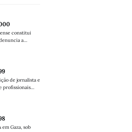
.000
lense constitui
 denuncia a
humanitária.
99
ção de jornalista e
 profissionais
98
A em Gaza, sob