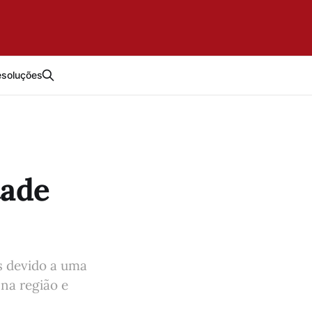
esoluções
tade
s devido a uma
 na região e