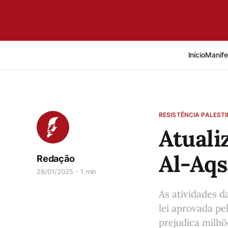
Início
Manife
RESISTÊNCIA PALEST
Atuali
Al-Aqs
Redação
28/01/2025
1 min
As atividades 
lei aprovada pe
prejudica milh