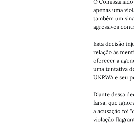
O Comissariado 
apenas uma viola
também um sinal
agressivos cont
Esta decisão in
relação às men
oferecer a agên
uma tentativa d
UNRWA e seu pe
Diante dessa de
farsa, que ignor
a acusação foi 
violação flagran