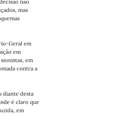
 decisão não
tiçados, mas
esquemas
ário-Geral em
sição em
sionistas, em
tomada contra a
 diante desta
 onde é claro que
duzida, em