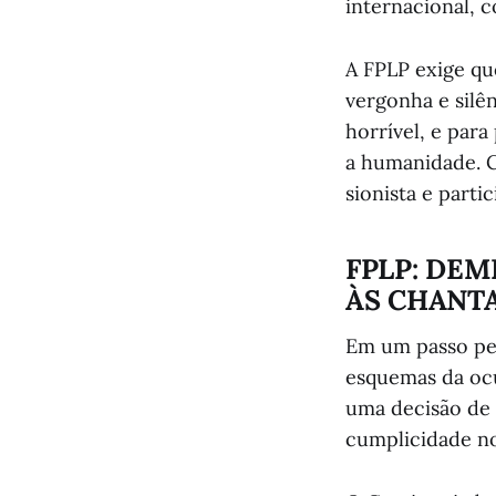
internacional, 
A FPLP exige qu
vergonha e silê
horrível, e par
a humanidade. C
sionista e parti
FPLP: DEM
ÀS CHANT
Em um passo per
esquemas da ocu
uma decisão de 
cumplicidade no