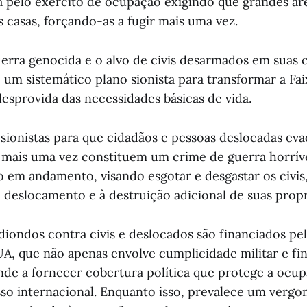
a pelo exército de ocupação exigindo que grandes ár
 casas, forçando-as a fugir mais uma vez.
uerra genocida e o alvo de civis desarmados em suas c
um sistemático plano sionista para transformar a Fa
desprovida das necessidades básicas de vida.
sionistas para que cidadãos e pessoas deslocadas ev
mais uma vez constituem um crime de guerra horrív
 em andamento, visando esgotar e desgastar os civis,
deslocamento e à destruição adicional de suas prop
diondos contra civis e deslocados são financiados pe
EUA, que não apenas envolve cumplicidade militar e fi
de a fornecer cobertura política que protege a ocu
so internacional. Enquanto isso, prevalece um vergo