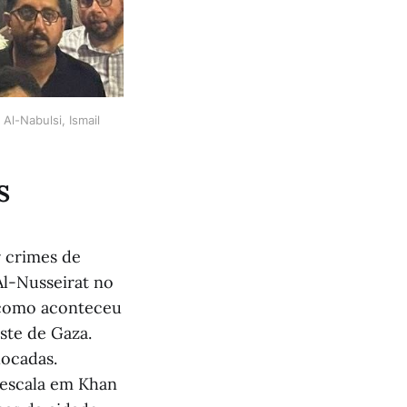
l-Nabulsi, Ismail 
S
r crimes de
Al-Nusseirat no
, como aconteceu
ste de Gaza.
locadas.
 escala em Khan