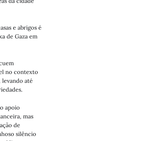
eas da cidade
asas e abrigos é
ixa de Gaza em
acuem
el no contexto
 levando até
riedades.
lo apoio
nanceira, mas
pação de
nhoso silêncio