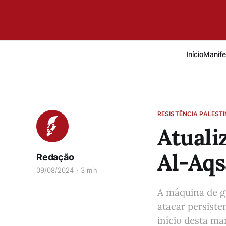
Início
Manife
RESISTÊNCIA PALEST
Atuali
Al-Aqs
Redação
09/08/2024
3 min
A máquina de g
atacar persist
início desta ma