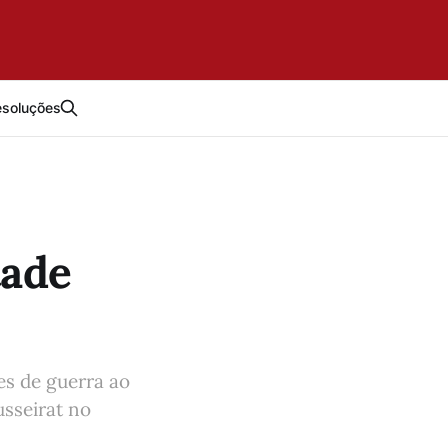
esoluções
tade
es de guerra ao
sseirat no