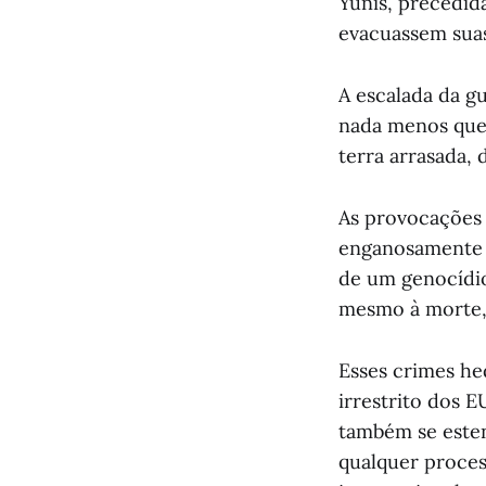
Yunis, precedid
evacuassem suas
A escalada da g
nada menos que 
terra arrasada, 
As provocações 
enganosamente 
de um genocídio
mesmo à morte, 
Esses crimes he
irrestrito dos 
também se esten
qualquer proces