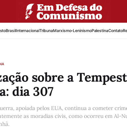
sto
Brasil
Internacional
Tribuna
Marxismo-Leninismo
Palestina
Contato
R
INA
zação sobre a Tempes
a: dia 307
uerra, apoiada pelos EUA, continua a cometer crim
entemente as moradias civis, como ocorreu em Al-Nu
nhã.