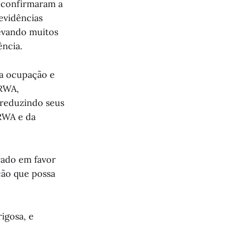
e confirmaram a
 evidências
levando muitos
ência.
da ocupação e
NRWA,
 reduzindo seus
RWA e da
rado em favor
ção que possa
igosa, e