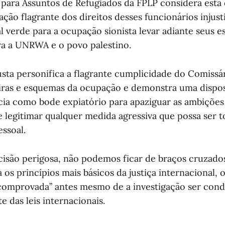
para Assuntos de Refugiados da FPLP considera esta
ção flagrante dos direitos desses funcionários injus
 verde para a ocupação sionista levar adiante seus 
ra a UNRWA e o povo palestino.
justa personifica a flagrante cumplicidade do Comiss
tiras e esquemas da ocupação e demonstra uma dispo
cia como bode expiatório para apaziguar as ambições 
e legitimar qualquer medida agressiva que possa ser 
ssoal.
cisão perigosa, não podemos ficar de braços cruzados
a os princípios mais básicos da justiça internacional,
“comprovada” antes mesmo de a investigação ser con
te das leis internacionais.