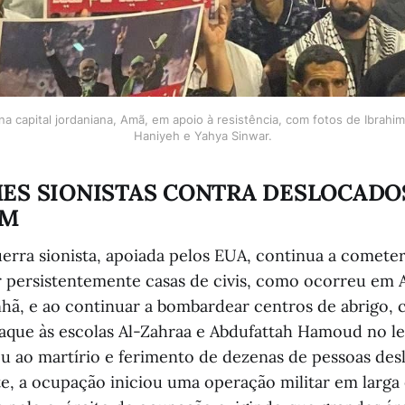
a capital jordaniana, Amã, em apoio à resistência, com fotos de Ibrahim A
Haniyeh e Yahya Sinwar.
MES SIONISTAS CONTRA DESLOCADO
AM
erra sionista, apoiada pelos EUA, continua a comete
r persistentemente casas de civis, como ocorreu em 
nhã, e ao continuar a bombardear centros de abrigo
que às escolas Al-Zahraa e Abdufattah Hamoud no le
ou ao martírio e ferimento de dezenas de pessoas des
, a ocupação iniciou uma operação militar em larga