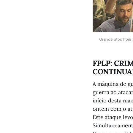
Grande atos hoje n
FPLP: CRI
CONTINU
A máquina de gu
guerra ao ataca
início desta ma
ontem com o ata
Este ataque lev
Simultaneamente