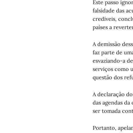
Este passo igno
falsidade das ac
credíveis, conc
países a revert
A demissão dess
faz parte de um
esvaziando-a de
serviços como u
questão dos ref
A declaração do
das agendas da 
ser tomada con
Portanto, apelam