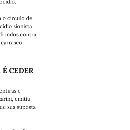
ocídio.
 o círculo de
ídio sionista
ediondos contra
 carrasco
 É CEDER
entiras e
rini, emitiu
 de sua suposta