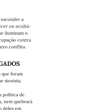
o esconder a
cer ou ocultá-
ue iluminam o
cupação contra
tro conflito.
NGADOS
s que foram
 sionista.
 política de
s, nem quebrará
o deles em