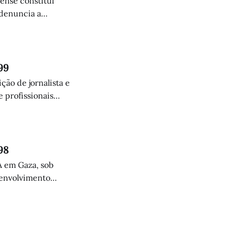
lense constitui
 denuncia a
humanitária.
99
ção de jornalista e
 profissionais
98
A em Gaza, sob
senvolvimento
 fim à questão dos