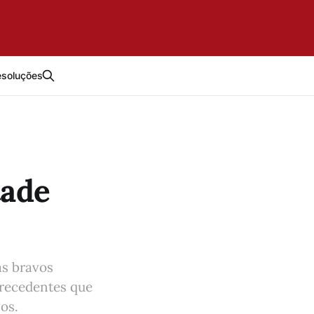
esoluções
tade
as bravos
precedentes que
os.