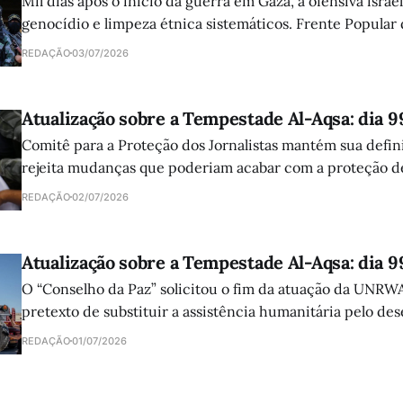
Mil dias após o início da guerra em Gaza, a ofensiva israe
genocídio e limpeza étnica sistemáticos. Frente Popular
atuação da comunidade internacional e clama por ajuda 
REDAÇÃO
03/07/2026
Atualização sobre a Tempestade Al-Aqsa: dia 9
Comitê para a Proteção dos Jornalistas mantém sua defini
rejeita mudanças que poderiam acabar com a proteção de
palestinos e libaneses mortos pelas forças israelenses.
REDAÇÃO
02/07/2026
Atualização sobre a Tempestade Al-Aqsa: dia 9
O “Conselho da Paz” solicitou o fim da atuação da UNRW
pretexto de substituir a assistência humanitária pelo de
sustentável. A proposta reforça as políticas que visam dar
REDAÇÃO
01/07/2026
refugiados.