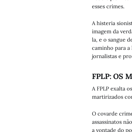
esses crimes.
A histeria sion
imagem da verd
la, e o sangue 
caminho para a
jornalistas e p
FPLP: OS
A FPLP exalta o
martirizados co
O covarde crime
assassinatos nã
a vontade do po