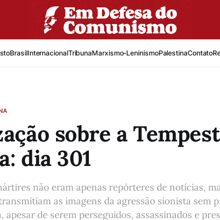
sto
Brasil
Internacional
Tribuna
Marxismo-Leninismo
Palestina
Contato
R
INA
zação sobre a Tempes
a: dia 301
mártires não eram apenas repórteres de notícias, m
 transmitiam as imagens da agressão sionista sem 
, apesar de serem perseguidos, assassinados e pres