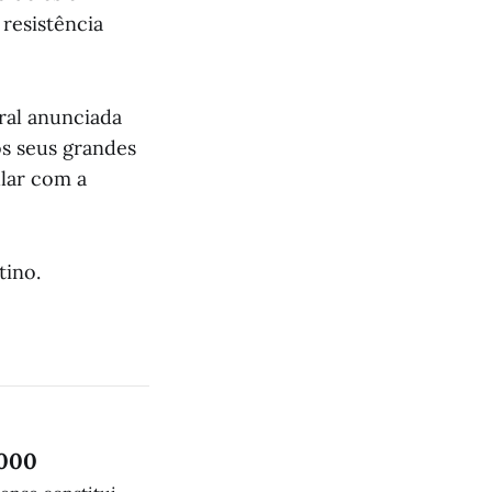
 resistência
ral anunciada
os seus grandes
ular com a
tino.
.000