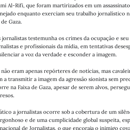
ami Al-Rifi, que foram martirizados em um assassinato
nejado enquanto exerciam seu trabalho jornalístico na
 de Gaza.
 jornalistas testemunha os crimes da ocupação e seu
rnalistas e profissionais da mídia, em tentativas dese
 silenciar a voz da verdade e esconder a imagem.
s não eram apenas repórteres de notícias, mas cavalei
 a transmitir a imagem da agressão sionista sem pr
orre na Faixa de Gaza, apesar de serem alvos, persegu
resos.
tico a jornalistas ocorre sob a cobertura de um silên
ergonhoso e de uma cumplicidade global suspeita, es
nacional de Jornalistas, o que encoraja o inimigo cov