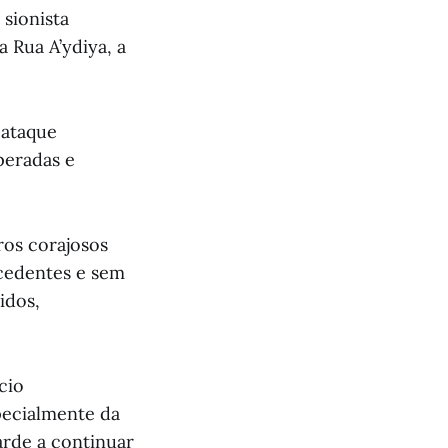
 sionista
 Rua A’ydiya, a
 ataque
speradas e
ros corajosos
ecedentes e sem
idos,
cio
pecialmente da
arde a continuar