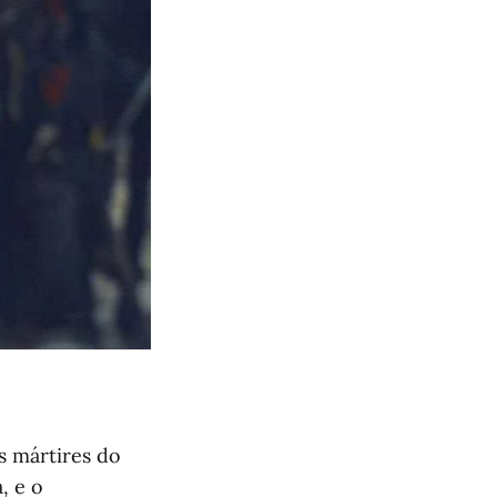
s mártires do
, e o