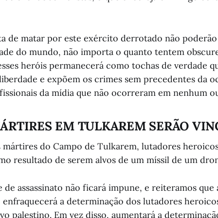
ista de matar por este exército derrotado não poderã
ade do mundo, não importa o quanto tentem obscure
desses heróis permanecerá como tochas de verdade q
 liberdade e expõem os crimes sem precedentes da o
rofissionais da mídia que não ocorreram em nenhum ou
 MÁRTIRES EM TULKAREM SERÃO VI
s mártires do Campo de Tulkarem, lutadores heroico
mo resultado de serem alvos de um míssil de um drone
 de assassinato não ficará impune, e reiteramos que a
o enfraquecerá a determinação dos lutadores heroico
vo palestino. Em vez disso, aumentará a determinaçã