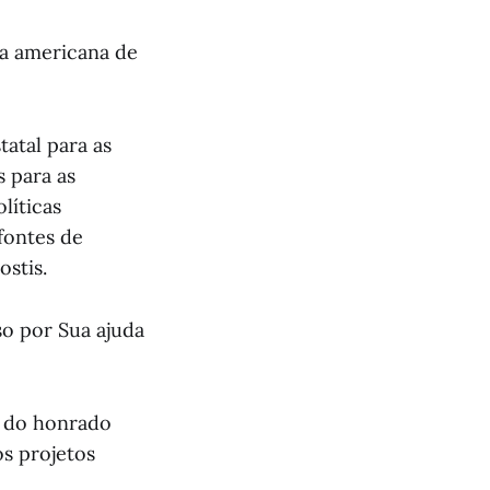
da americana de
atal para as
s para as
líticas
fontes de
ostis.
o por Sua ajuda
o do honrado
os projetos