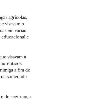
as agrícolas,
ue visavam o
ias em várias
o educacional e
que visavam a
 autênticos,
inimiga a fim de
e da sociedade
s e de segurança