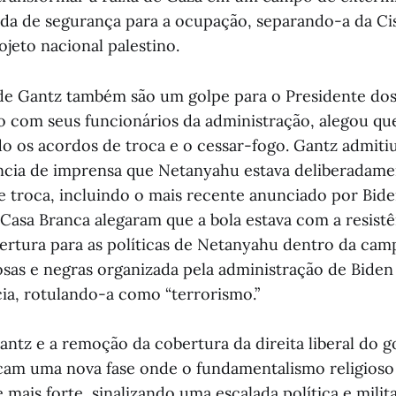
a de segurança para a ocupação, separando-a da Cis
jeto nacional palestino.
de Gantz também são um golpe para o Presidente dos
to com seus funcionários da administração, alegou que
do os acordos de troca e o cessar-fogo. Gantz admit
ncia de imprensa que Netanyahu estava deliberadam
e troca, incluindo o mais recente anunciado por Bide
Casa Branca alegaram que a bola estava com a resistê
rtura para as políticas de Netanyahu dentro da ca
osas e negras organizada pela administração de Biden
cia, rotulando-a como “terrorismo.”
antz e a remoção da cobertura da direita liberal do 
m uma nova fase onde o fundamentalismo religioso 
 mais forte, sinalizando uma escalada política e milit