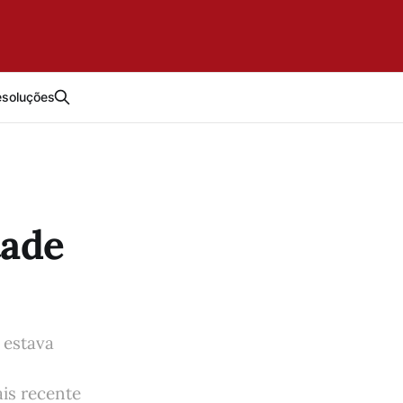
esoluções
tade
 estava
is recente