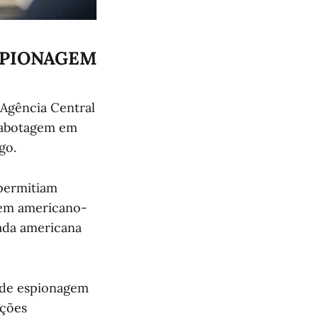
SPIONAGEM
Agência Central
 sabotagem em
go.
 permitiam
gem americano-
xada americana
 de espionagem
ações