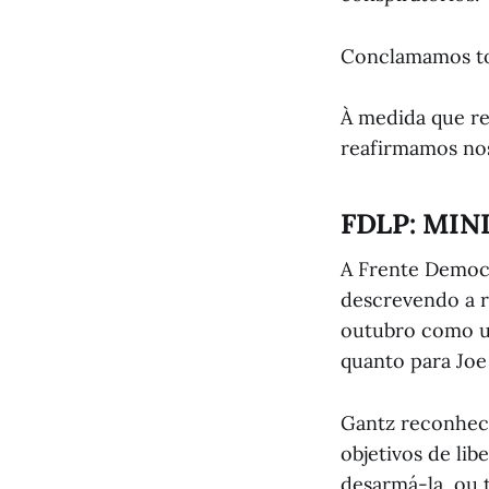
Conclamamos tod
À medida que re
reafirmamos nos
FDLP: MIN
A Frente Democr
descrevendo a r
outubro como um
quanto para Joe
Gantz reconhece
objetivos de libe
desarmá-la, ou 