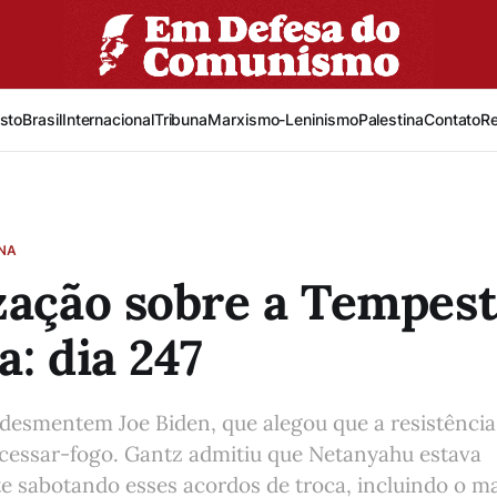
sto
Brasil
Internacional
Tribuna
Marxismo-Leninismo
Palestina
Contato
R
INA
zação sobre a Tempes
a: dia 247
 desmentem Joe Biden, que alegou que a resistência
cessar-fogo. Gantz admitiu que Netanyahu estava
e sabotando esses acordos de troca, incluindo o ma