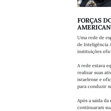
FORÇAS D
AMERICAN
Uma rede de esp
de Inteligência
instituições ofi
A rede estava e
realizar suas a
israelense e of
para conduzir s
Após a saída da
continuaram sua