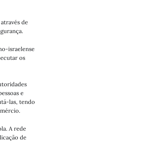
 através de
egurança.
no-israelense
xecutar os
utoridades
pessoas e
utá-las, tendo
omércio.
la. A rede
licação de