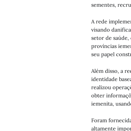
sementes, recru
A rede implemen
visando danific
setor de saúde,
províncias ieme
seu papel const
Além disso, a r
identidade base
realizou operaçõ
obter informaçõ
iemenita, usand
Foram fornecida
altamente impor