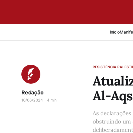
Início
Manife
RESISTÊNCIA PALEST
Atuali
Al-Aqs
Redação
10/06/2024
4 min
As declarações
obstruindo um 
deliberadament