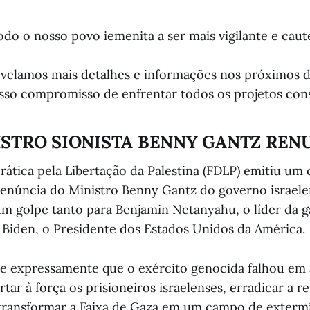
o o nosso povo iemenita a ser mais vigilante e caut
velamos mais detalhes e informações nos próximos d
so compromisso de enfrentar todos os projetos cons
ISTRO SIONISTA BENNY GANTZ REN
ática pela Libertação da Palestina (FDLP) emitiu u
enúncia do Ministro Benny Gantz do governo israele
 golpe tanto para Benjamin Netanyahu, o líder da ga
 Biden, o Presidente dos Estados Unidos da América.
 expressamente que o exército genocida falhou em 
rtar à força os prisioneiros israelenses, erradicar a re
transformar a Faixa de Gaza em um campo de extermí