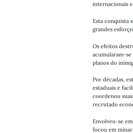
internacionais 
Esta conquista s
grandes esforço
Os efeitos dest
acumularam-se a
planos do inimi
Por décadas, es
estaduais e faci
coordenou suas v
recrutado econo
Envolveu-se em 
focou em minar 