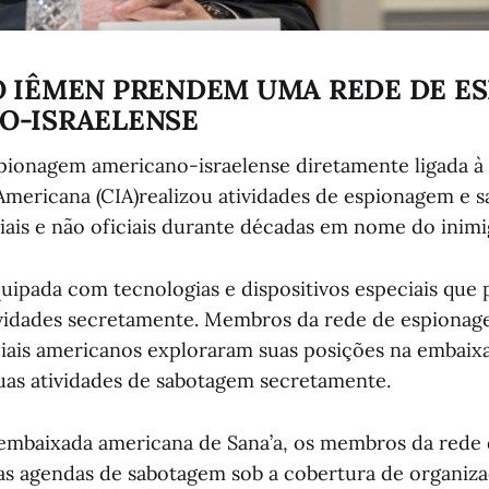
O IÊMEN PRENDEM UMA REDE DE E
O-ISRAELENSE
ionagem americano-israelense diretamente ligada à 
 Americana (CIA)realizou atividades de espionagem e
ciais e não oficiais durante décadas em nome do inimi
quipada com tecnologias e dispositivos especiais que
tividades secretamente. Membros da rede de espiona
iciais americanos exploraram suas posições na embai
uas atividades de sabotagem secretamente.
 embaixada americana de Sana’a, os membros da rede
s agendas de sabotagem sob a cobertura de organiz