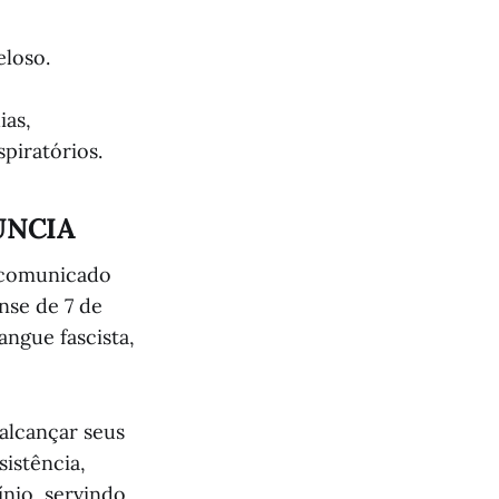
eloso.
ias,
piratórios.
UNCIA
m comunicado
nse de 7 de
ngue fascista,
alcançar seus
sistência,
nio, servindo