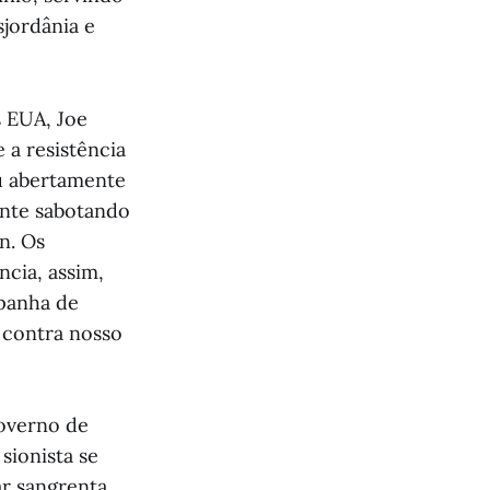
jordânia e
 EUA, Joe
 a resistência
iu abertamente
ente sabotando
n. Os
ncia, assim,
mpanha de
 contra nosso
governo de
sionista se
ar sangrenta