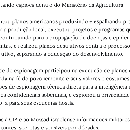
tando espiões dentro do Ministério da Agricultura.
tou planos americanos produzindo e espalhando prag
ar a produção local, executou projetos e programas q
 contribuindo para a propagação de doenças e epidem
nitas, e realizou planos destrutivos contra o process
rutivo, separando a educação do desenvolvimento.
ede de espionagem participou na execução de planos 
ada na fé do povo iemenita e seus valores e costumes
es de espionagem técnica direta para a inteligência 
es confidenciais soberanas, e espionou a privacidad
o-a para seus esquemas hostis.
s à CIA e ao Mossad israelense informações militare
tantes, secretas e sensíveis por décadas.