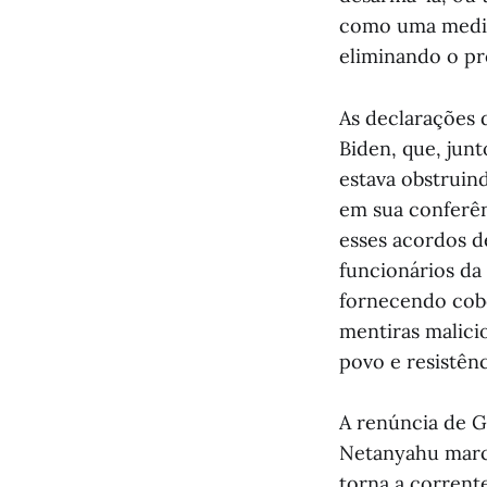
como uma medid
eliminando o pro
As declarações 
Biden, que, jun
estava obstruin
em sua conferê
esses acordos d
funcionários da 
fornecendo cobe
mentiras malici
povo e resistên
A renúncia de G
Netanyahu marca
torna a corrente