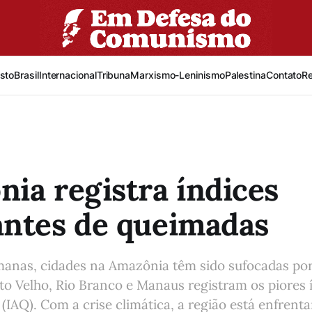
sto
Brasil
Internacional
Tribuna
Marxismo-Leninismo
Palestina
Contato
R
ia registra índices
antes de queimadas
manas, cidades na Amazônia têm sido sufocadas po
o Velho, Rio Branco e Manaus registram os piores 
 (IAQ). Com a crise climática, a região está enfrenta