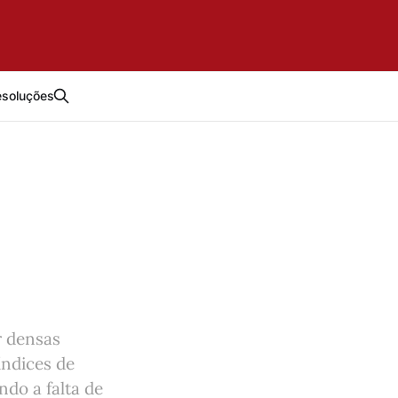
esoluções
r densas
índices de
ndo a falta de