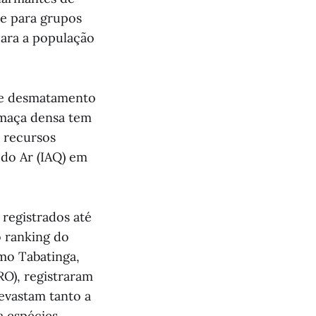
re para grupos
para a população
 de desmatamento
fumaça densa tem
s recursos
 do Ar (IAQ) em
registrados até
o ranking do
mo Tabatinga,
RO), registraram
devastam tanto a
a espécies