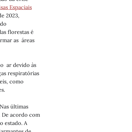
sas Espaciais
de 2023,
 do
as florestas é
ormar as áreas
no ar devido às
as respiratórias
veis, como
s.
Nas últimas
. De acordo com
o estado. A
alarmantes de