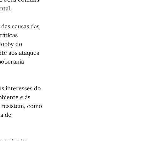
ntal.
a das causas das
ráticas
 lobby do
nte aos ataques
soberania
os interesses do
mbiente e às
e resistem, como
ia de