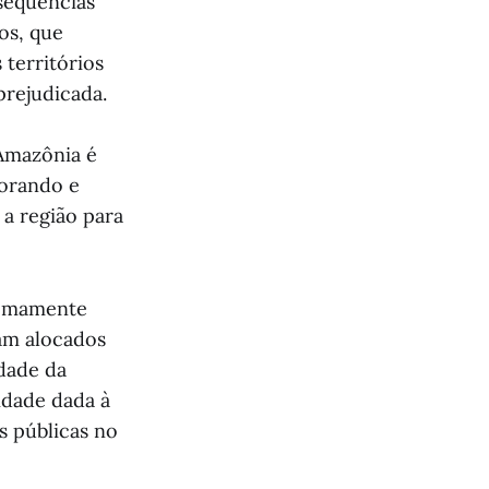
sequências
os, que
territórios
prejudicada.
 Amazônia é
norando e
 a região para
remamente
ram alocados
idade da
idade dada à
s públicas no