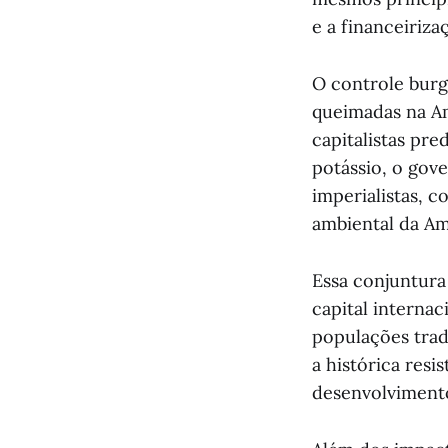
e a financeiriza
O controle burgu
queimadas na Am
capitalistas pr
potássio, o gov
imperialistas, 
ambiental da Am
Essa conjuntura 
capital interna
populações trad
a histórica resi
desenvolvimento