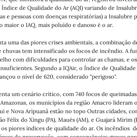
 Índice de Qualidade do Ar (AQI) variando de Insalub
ças e pessoas com doenças respiratórias) a Insalubre 
o maior o IAQ, mais poluído e danoso é o ar.
ta uma das piores crises ambientais, a combinação
 de chuvas tem intensificado os focos de incêndio. A 
elho com dificuldades para controlar as chamas, e o
insuficientes. Segundo a IQAir, o Índice de Qualidade
ançou o nível de 620, considerado "perigoso".
enta um cenário crítico, com 740 focos de queimadas 
o Amazonas, os municípios da região Amacro lideram 
puí e Nova Aripuanã estão no topo Outras cidades, co
ão Félix do Xingu (PA), Maués (AM), e Guajará Mirim (
 os piores índices de qualidade do ar. Os incêndios 
 áreas de preservação, com consequências graves par