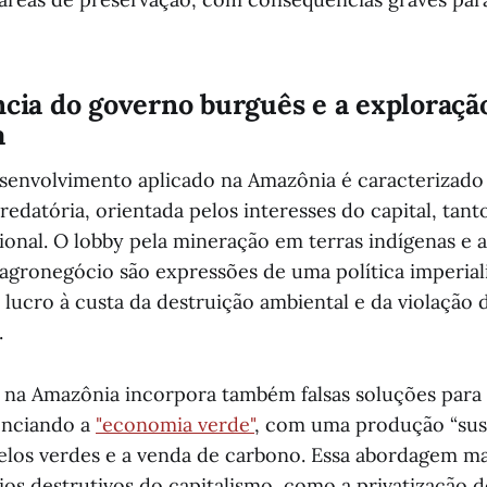
ncia do governo burguês e a exploraçã
a
envolvimento aplicado na Amazônia é caracterizado
edatória, orientada pelos interesses do capital, tant
ional. O lobby pela mineração em terras indígenas e 
agronegócio são expressões de uma política imperiali
lucro à custa da destruição ambiental e da violação d
.
 na Amazônia incorpora também falsas soluções para 
enciando a
"economia verde"
, com uma produção “sus
elos verdes e a venda de carbono. Essa abordagem m
os destrutivos do capitalismo, como a privatização