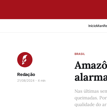
Início
Manife
BRASIL
Amazôn
alarm
Redação
21/08/2024
4 min
Nas últimas se
queimadas. Port
qualidade do ar