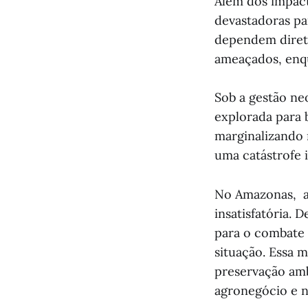
Além dos impac
devastadoras pa
dependem direta
ameaçados, enqu
Sob a gestão ne
explorada para b
marginalizando 
uma catástrofe i
No Amazonas, a
insatisfatória.
para o combate 
situação. Essa m
preservação amb
agronegócio e n