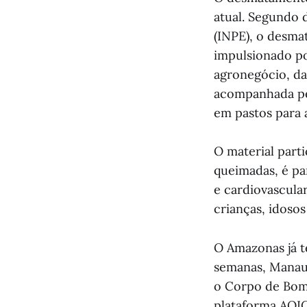
atual. Segundo 
(INPE), o desm
impulsionado po
agronegócio, da
acompanhada pel
em pastos para a
O material part
queimadas, é pa
e cardiovascula
crianças, idoso
O Amazonas já t
semanas, Manau
o Corpo de Bomb
plataforma AQIC