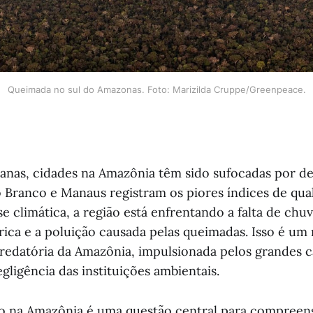
Queimada no sul do Amazonas. Foto: Marizilda Cruppe/Greenpeace.
anas, cidades na Amazônia têm sido sufocadas por d
o Branco e Manaus registram os piores índices de qua
se climática, a região está enfrentando a falta de chuv
rica e a poluição causada pelas queimadas. Isso é um 
redatória da Amazônia, impulsionada pelos grandes ca
gligência das instituições ambientais.
 na Amazônia é uma questão central para compreens