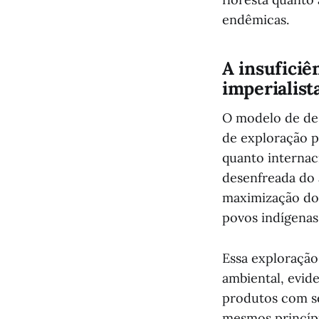
endêmicas.
A insuficiê
imperialist
O modelo de des
de exploração pr
quanto internac
desenfreada do 
maximização do 
povos indígenas
Essa exploração
ambiental, evid
produtos com s
mesmos princípi