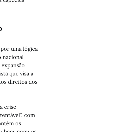
o
 por uma lógica
o nacional
a expansão
sta que visa a
os direitos dos
a crise
tentável”, com
antém os
 de bens comuns