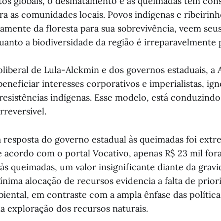
tos globais, o desmatamento e as queimadas têm con
ra as comunidades locais. Povos indígenas e ribeirinh
mente da floresta para sua sobrevivência, veem seus 
anto a biodiversidade da região é irreparavelmente 
oliberal de Lula-Alckmin e dos governos estaduais, a
eneficiar interesses corporativos e imperialistas, ig
resistências indígenas. Esse modelo, está conduzindo
rreversível.
 resposta do governo estadual às queimadas foi ext
 De acordo com o portal Vocativo, apenas R$ 23 mil fo
às queimadas, um valor insignificante diante da grav
ínima alocação de recursos evidencia a falta de prior
iental, em contraste com a ampla ênfase das política
a exploração dos recursos naturais.