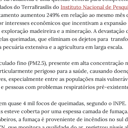
dados do TerraBrasilis do
Instituto Nacional de Pesqui
atamento aumentou 249% em relação ao mesmo mês 
r interesses econômicos que incentivam a expansão
 exploração madeireira e a mineração. A devastação d
as queimadas, que eliminam os dejetos para transf
 pecuária extensiva e a agricultura em larga escala.
iculado fino (PM2.5), presente em alta concentração 
rticularmente perigoso para a saúde, causando doenç
res, especialmente entre as populações mais vulnerá
s e pessoas com problemas respiratórios pré-existente
em quase 4 mil focos de queimadas, segundo o INPE. 
s esteve coberta por uma espessa camada de fumaça
eiros, a fumaça é proveniente de incêndios no sul d
N, que monitora a qualidade do ar, registrou níveis 