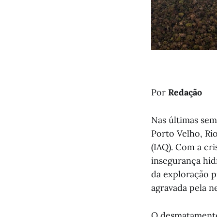
Por
Redação
Nas últimas sem
Porto Velho, Ri
(IAQ). Com a cri
insegurança híd
da exploração p
agravada pela ne
O desmatamento