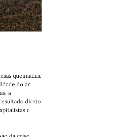
ensas queimadas.
lidade do ar
as, a
resultado direto
pitalistas e
ão da crise