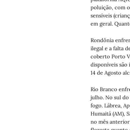
poluição, com o
sensíveis (crian
em geral. Quant
Rondônia enfren
ilegal e a falta
coberto Porto V
disponíveis são 
14 de Agosto alc
Rio Branco enfr
julho. No sul d
fogo. Lábrea, A
Humaitá (AM), S
no mês anterior
floresta quanto