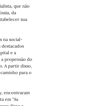
alista, que não
ússia, da
tabelecer sua
 na social-
s destacados
ital e a
e a propensão do
 A partir disso,
m caminho para o
ky, encontraram
ta em “As
ausa disso a