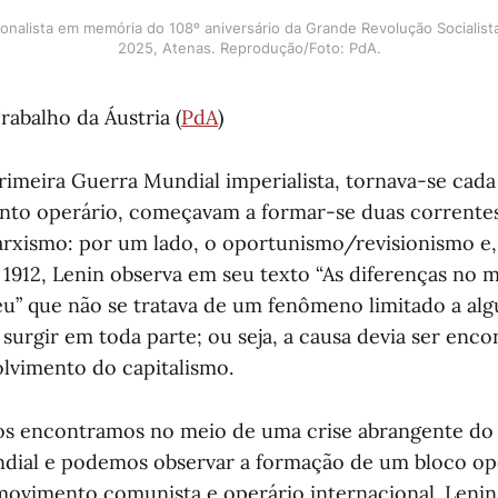
ionalista em memória do 108º aniversário da Grande Revolução Socialist
2025, Atenas. Reprodução/Foto: PdA.
rabalho da Áustria (
PdA
)
rimeira Guerra Mundial imperialista, tornava-se cada
nto operário, começavam a formar-se duas correntes
rxismo: por um lado, o oportunismo/revisionismo e,
1912, Lenin observa em seu texto “As diferenças no
u” que não se tratava de um fenômeno limitado a alg
surgir em toda parte; ou seja, a causa devia ser enco
lvimento do capitalismo.
s encontramos no meio de uma crise abrangente do 
ndial e podemos observar a formação de um bloco op
 movimento comunista e operário internacional. Leni