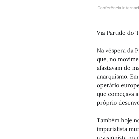
Conferência internac
Via Partido do T
Na véspera da P
que, no movime
afastavam do ma
anarquismo. Em 
operário europe
que começava a 
próprio desenvo
Também hoje no
imperialista mu
revisionista no