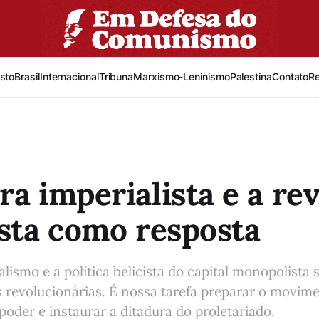
sto
Brasil
Internacional
Tribuna
Marxismo-Leninismo
Palestina
Contato
R
ra imperialista e a re
ista como resposta
alismo e a política belicista do capital monopolista 
 revolucionárias. É nossa tarefa preparar o movim
poder e instaurar a ditadura do proletariado.