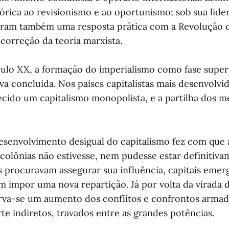
órica ao revisionismo e ao oportunismo; sob sua lide
eram também uma resposta prática com a Revolução 
orreção da teoria marxista.
culo XX, a formação do imperialismo como fase super
va concluída. Nos países capitalistas mais desenvolvi
lecido um capitalismo monopolista, e a partilha dos m
esenvolvimento desigual do capitalismo fez com que a
colônias não estivesse, nem pudesse estar definitiva
 procuravam assegurar sua influência, capitais emer
m impor uma nova repartição. Já por volta da virada 
rva-se um aumento dos conflitos e confrontos armad
te indiretos, travados entre as grandes potências.