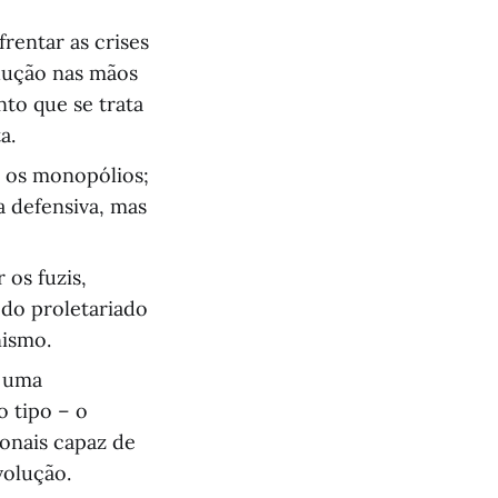
rentar as crises
dução nas mãos
nto que se trata
a.
e os monopólios;
 defensiva, mas
 os fuzis,
 do proletariado
nismo.
a uma
o tipo – o
ionais capaz de
volução.