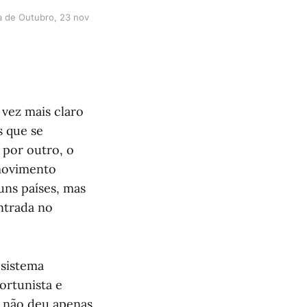
a de Outubro, 23 nov 
 vez mais claro
 que se
 por outro, o
 movimento
uns países, mas
ntrada no
sistema
ortunista e
n não deu apenas