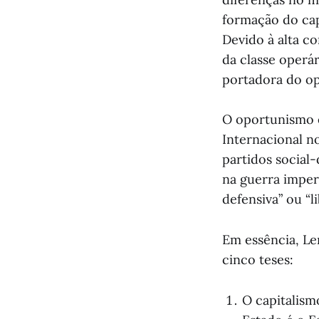
formação do cap
Devido à alta c
da classe operá
portadora do o
O oportunismo e
Internacional n
partidos social
na guerra imperi
defensiva” ou “l
Em essência, Le
cinco teses:
O capitalism