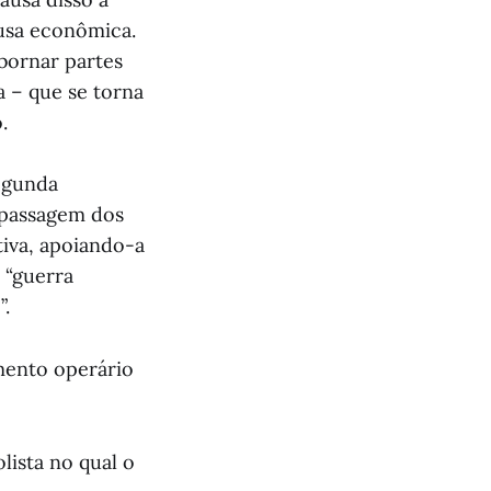
usa econômica.
ubornar partes
a – que se torna
.
egunda
a passagem dos
tiva, apoiando-a
 “guerra
”.
mento operário
ista no qual o