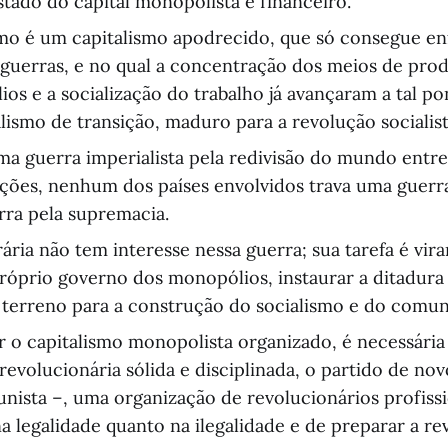
stado do capital monopolista e financeiro.
mo é um capitalismo apodrecido, que só consegue enf
guerras, e no qual a concentração dos meios de pro
os e a socialização do trabalho já avançaram a tal po
lismo de transição, maduro para a revolução socialist
ma guerra imperialista pela redivisão do mundo entr
ções, nenhum dos países envolvidos trava uma guerra
ra pela supremacia.
ária não tem interesse nessa guerra; sua tarefa é virar
róprio governo dos monopólios, instaurar a ditadura
 terreno para a construção do socialismo e do comu
r o capitalismo monopolista organizado, é necessári
revolucionária sólida e disciplinada, o partido de nov
nista –, uma organização de revolucionários profiss
na legalidade quanto na ilegalidade e de preparar a re