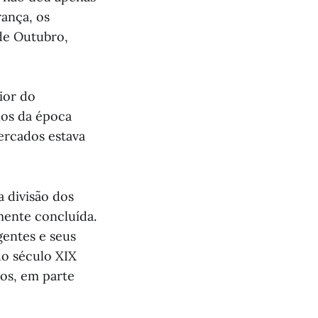
rança, os
de Outubro,
ior do
dos da época
ercados estava
 divisão dos
mente concluída.
gentes e seus
do século XIX
os, em parte