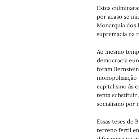
Estes culminara
por acaso se ini
Monarquia dos 
supremacia na r
Ao mesmo tempo,
democracia euro
foram Bernstein
monopolização n
capitalismo às c
tenta substitui
socialismo por 
Essas teses de 
terreno fértil 
diferenças no m