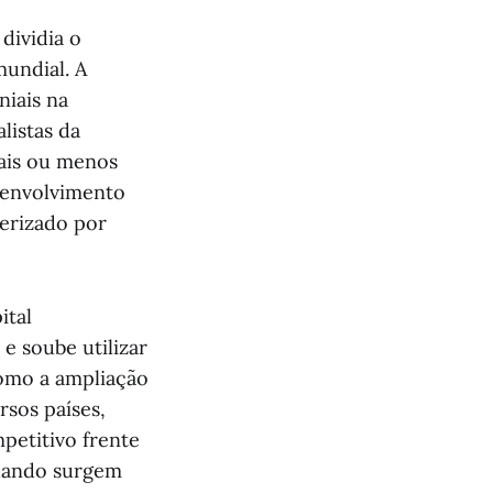
dividia o
undial. A
niais na
listas da
mais ou menos
senvolvimento
terizado por
ital
e soube utilizar
como a ampliação
rsos países,
petitivo frente
quando surgem