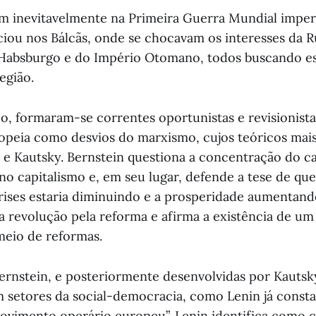
m inevitavelmente na Primeira Guerra Mundial imperi
ciou nos Bálcãs, onde se chocavam os interesses da R
Habsburgo e do Império Otomano, todos buscando es
egião.
 formaram-se correntes oportunistas e revisionistas
peia como desvios do marxismo, cujos teóricos mai
 e Kautsky. Bernstein questiona a concentração do cap
o capitalismo e, em seu lugar, defende a tese de qu
rises estaria diminuindo e a prosperidade aumentando.
r a revolução pela reforma e afirma a existência de u
meio de reformas.
Bernstein, e posteriormente desenvolvidas por Kauts
em setores da social-democracia, como Lenin já consta
ovimento operário europeu”. Lenin identifica como c