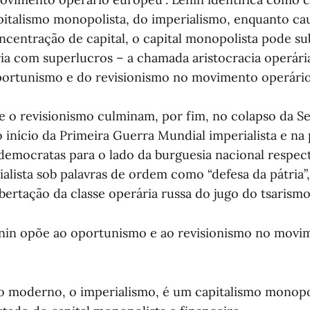
italismo monopolista, do imperialismo, enquanto ca
oncentração de capital, o capital monopolista pode s
ria com superlucros – a chamada aristocracia operári
portunismo e do revisionismo no movimento operário
 o revisionismo culminam, por fim, no colapso da S
o início da Primeira Guerra Mundial imperialista e n
-democratas para o lado da burguesia nacional respec
alista sob palavras de ordem como “defesa da pátria”,
ibertação da classe operária russa do jugo do tsarismo
nin opõe ao oportunismo e ao revisionismo no movi
o moderno, o imperialismo, é um capitalismo monopol