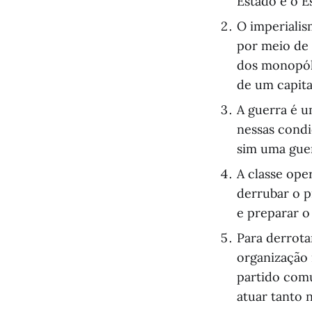
Estado é o E
O imperialis
por meio de 
dos monopóli
de um capita
A guerra é u
nessas condi
sim uma guer
A classe oper
derrubar o p
e preparar o
Para derrota
organização 
partido comu
atuar tanto 