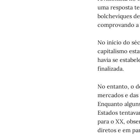
uma resposta te
bolcheviques d
comprovando a c
No início do sé
capitalismo esta
havia se estabe
finalizada.
No entanto, o d
mercados e das 
Enquanto alguns
Estados tentava
para o XX, obse
diretos e em par