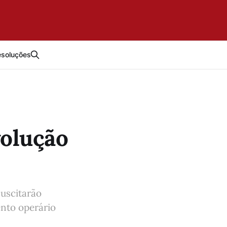
esoluções
volução
suscitarão
ento operário