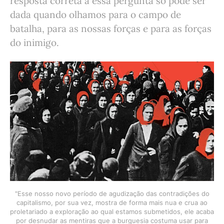
resposta correta a essa pergunta só pode ser
dada quando olhamos para o campo de
batalha, para as nossas forças e para as forças
do inimigo.
"Esse nosso novo período de agudização das contradições do
capitalismo, por sua vez, mostra de forma mais nua e crua ao
proletariado a exploração ao qual estamos submetidos, ele acaba
por desnudar as mentiras que a burguesia costuma usar para