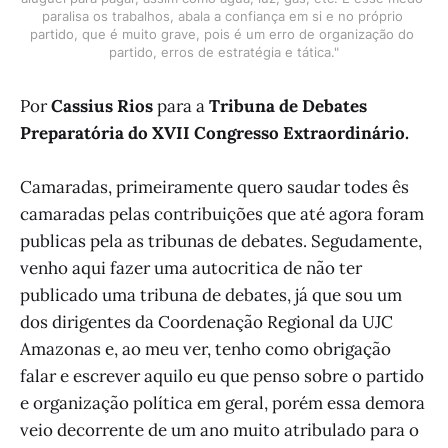
paralisa os trabalhos, abala a confiança em si e no próprio 
partido, que é muito grave, pois é um erro de organização do 
partido, erros de estratégia e tática."
Por
Cassius Rios
para a
Tribuna de Debates
Preparatória do XVII Congresso Extraordinário.
Camaradas, primeiramente quero saudar todes ês
camaradas pelas contribuições que até agora foram
publicas pela as tribunas de debates. Segudamente,
venho aqui fazer uma autocritica de não ter
publicado uma tribuna de debates, já que sou um
dos dirigentes da Coordenação Regional da UJC
Amazonas e, ao meu ver, tenho como obrigação
falar e escrever aquilo eu que penso sobre o partido
e organização política em geral, porém essa demora
veio decorrente de um ano muito atribulado para o