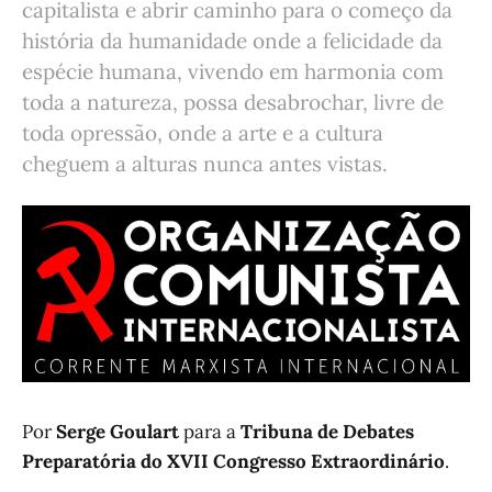
capitalista e abrir caminho para o começo da
história da humanidade onde a felicidade da
espécie humana, vivendo em harmonia com
toda a natureza, possa desabrochar, livre de
toda opressão, onde a arte e a cultura
cheguem a alturas nunca antes vistas.
Por
Serge Goulart
para a
Tribuna de Debates
Preparatória do XVII Congresso Extraordinário
.