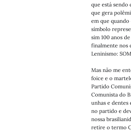
que está sendo 
que gera polêmi
em que quando e
símbolo represen
sim 100 anos de
finalmente nos 
Leninismo: SO
Mas não me ente
foice e o marte
Partido Comunis
Comunista do Br
unhas e dentes
no partido e d
nossa brasilian
retire o termo 