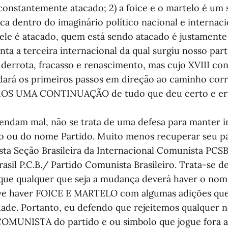
constantemente atacado; 2) a foice e o martelo é um 
ca dentro do imaginário político nacional e internaci
le é atacado, quem está sendo atacado é justamente 
ta a terceira internacional da qual surgiu nosso par
 derrota, fracasso e renascimento, mas cujo XVIII co
dará os primeiros passos em direção ao caminho cor
MOS UMA CONTINUAÇÃO de tudo que deu certo e er
ndam mal, não se trata de uma defesa para manter i
lo ou do nome Partido. Muito menos recuperar seu 
ta Seção Brasileira da Internacional Comunista PCS
asil P.C.B./ Partido Comunista Brasileiro. Trata-se 
 que qualquer que seja a mudança deverá haver o 
eve haver FOICE E MARTELO com algumas adições qu
idade. Portanto, eu defendo que rejeitemos qualquer
COMUNISTA do partido e ou símbolo que jogue fora a