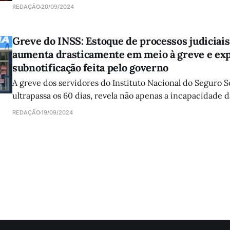
candidata à prefeitura pela UP, e Vanessa Portugal [16.123
REDAÇÃO
20/09/2024
vereança pelo PSTU.
Greve do INSS: Estoque de processos judiciai
aumenta drasticamente em meio à greve e ex
subnotificação feita pelo governo
A greve dos servidores do Instituto Nacional do Seguro So
ultrapassa os 60 dias, revela não apenas a incapacidade d
lidar com as demandas do órgão, mas também uma subnot
REDAÇÃO
19/09/2024
servidores em greve por parte do governo Lula.