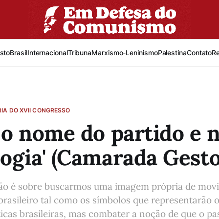
sto
Brasil
Internacional
Tribuna
Marxismo-Leninismo
Palestina
Contato
R
IA DO XVII CONGRESSO
 o nome do partido e 
ogia' (Camarada Gesto
não é sobre buscarmos uma imagem própria de mov
brasileiro tal como os símbolos que representarão 
icas brasileiras, mas combater a noção de que o pa