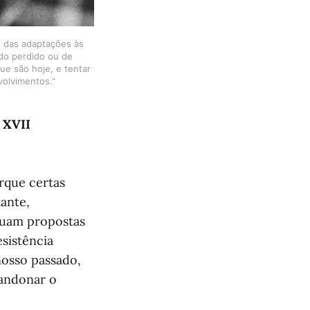
e das adaptações às
ado perdido ou de
ue são hoje, e tentar
volvimentos."
 XVII
rque certas
ante,
suam propostas
esistência
nosso passado,
bandonar o