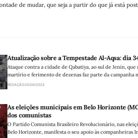
ontade de mudar, que seja a partir do que já está post
Atualização sobre a Tempestade Al-Aqsa: dia 3
Ataque contra a cidade de Qabatiya, ao sul de Jenin, que
martírio e ferimento de dezenas faz parte da campanha mi
Cisjordânia, como o que ocorreu na cidade ocupada de Al
REDAÇÃO
20/09/2024
As eleições municipais em Belo Horizonte (MG
dos comunistas
O Partido Comunista Brasileiro Revolucionário, nas elei
Belo Horizonte, manifesta o seu apoio às companheiras In