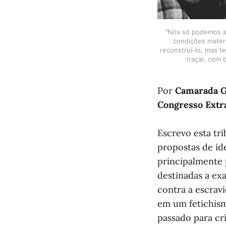
"Nós só podemos av
condições materi
reconstruí-lo, mas t
traçar, com 
Por
Camarada G
Congresso Extra
Escrevo esta tr
propostas de i
principalmente 
destinadas a exa
contra a escrav
em um fetichism
passado para cr