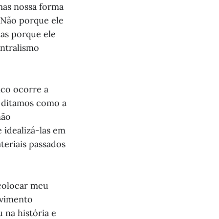
 mas nossa forma
Não porque ele
mas porque ele
entralismo
ico ocorre a
e ditamos como a
não
idealizá-las em
teriais passados
 colocar meu
ovimento
 na história e