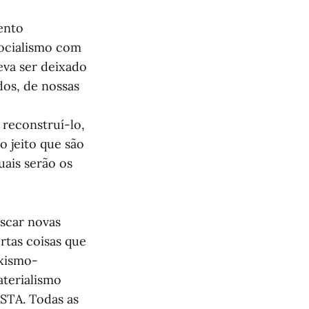
ento
socialismo com
eva ser deixado
dos, de nossas
 reconstruí-lo,
o jeito que são
uais serão os
scar novas
rtas coisas que
rxismo-
aterialismo
ISTA. Todas as