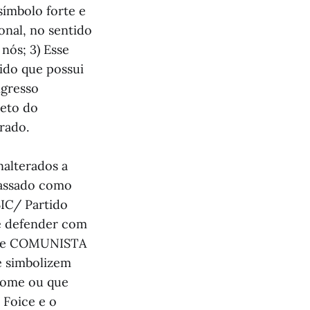
símbolo forte e
onal, no sentido
nós; 3) Esse
tido que possui
ngresso
reto do
rado.
nalterados a
passado como
BIC/ Partido
de defender com
nome COMUNISTA
e simbolizem
 nome ou que
 Foice e o