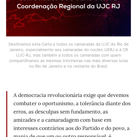
Destinamos esta Carta a todos os camaradas da UJC do Rio de
Janeiro, especialmente aos camaradas do núcleo UERJ e à CR
UJC-RJ, mas também a todos os camaradas com quem
compartilhamos as mesmas trincheiras nas mais diversas lutas
no Rio de Janeiro e no restante do Brasil.
A democracia revolucionária exige que devemos
combater o oportunismo, a tolerância diante dos
erros, as desculpas sem fundamento, as
amizades e a camaradagem com base em
interesses contrários aos do Partido e do povo, a
mania de que um ou outro responsável, é