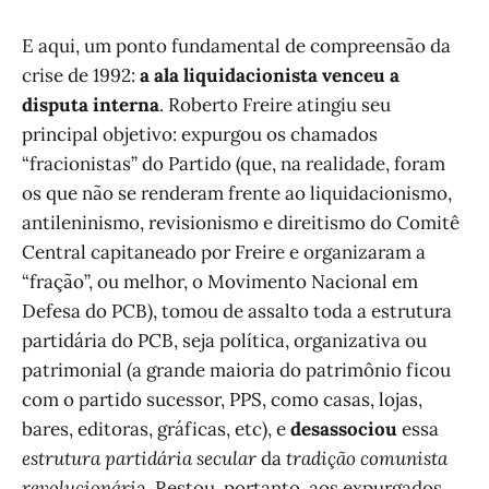
E aqui, um ponto fundamental de compreensão da
crise de 1992:
a ala liquidacionista venceu a
disputa interna
. Roberto Freire atingiu seu
principal objetivo: expurgou os chamados
“fracionistas” do Partido (que, na realidade, foram
os que não se renderam frente ao liquidacionismo,
antileninismo, revisionismo e direitismo do Comitê
Central capitaneado por Freire e organizaram a
“fração”, ou melhor, o Movimento Nacional em
Defesa do PCB), tomou de assalto toda a estrutura
partidária do PCB, seja política, organizativa ou
patrimonial (a grande maioria do patrimônio ficou
com o partido sucessor, PPS, como casas, lojas,
bares, editoras, gráficas, etc), e
desassociou
essa
estrutura partidária secular
da
tradição comunista
revolucionári
a. Restou, portanto, aos expurgados