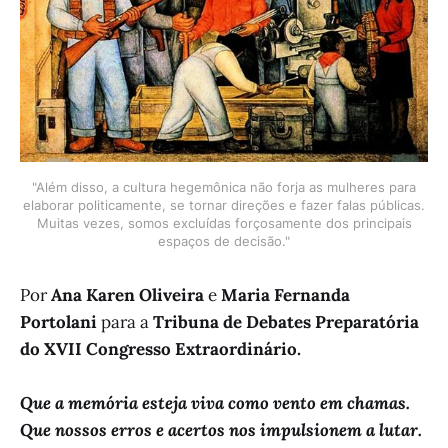
"Além disso, a cultura hegemônica não forja as mulheres para
elaborar politicamente, se tornar direções e fazer falas públicas.
Muitas vezes, somos excluídas forçosamente dos principais
espaços de decisão."
Por
Ana Karen Oliveira
e
Maria Fernanda
Portolani
para a
Tribuna de Debates Preparatória
do XVII Congresso Extraordinário.
Que a memória esteja viva como vento em chamas.
Que nossos erros e acertos nos impulsionem a lutar.