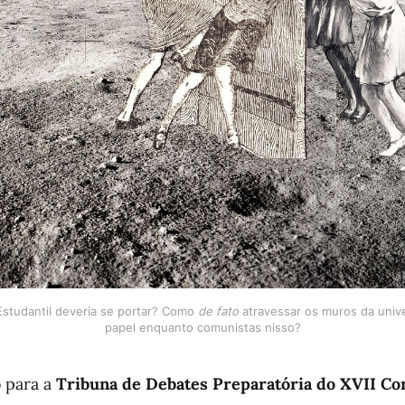
tudantil deveria se portar? Como
de fato
atravessar os muros da univ
papel enquanto comunistas nisso?
o
para a
Tribuna de Debates Preparatória do XVII Co