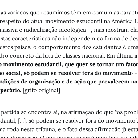
ias variadas que resumimos têm em comum as caracter
 respeito do atual movimento estudantil na América L
massiva e radicalização ideológica –, mas mostram cl
stas características não independem da forma de de
stes países, o comportamento dos estudantes é uma 
dro concreto da luta de classes nacional. Em última i
 movimento estudantil, que quer se tornar um fato
o social, só podem se resolver fora do movimento – 
ondições de organização e de ação que prevalecem no
perário.
[grifo original]
partida se encontra aí, na afirmação de que “os pro
antil, [...], só podem se resolver fora do movimento
a roda nesta tribuna, e o fato dessa afirmação já est
ni reforça isso. O que quero trazer é uma tentativa de