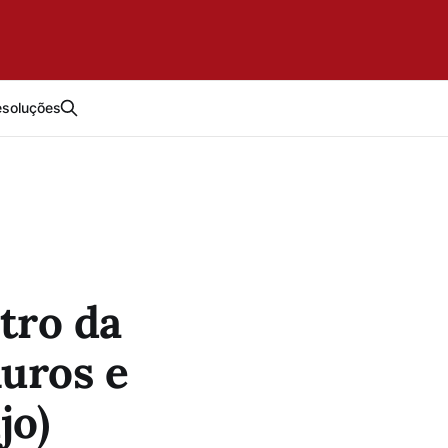
esoluções
tro da
uros e
jo)