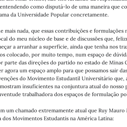
s entendendo como disputá-lo de uma maneira que c
rama da Universidade Popular concretamente.
de mais nada, que essas contribuições e formulações
ocal do meu núcleo de base e de discussões que, feli
çar a arranhar a superfície, ainda que tenha nos tr
os colocado, por muito tempo, num espaço de dúvid
r parte das direções do partido no estado de Minas 
r agora um espaço amplo para que possamos sair das
venções do Movimento Estudantil Universitário que, 
 mostram insuficientes na conjuntura atual do nosso p
juventude trabalhadora dos espaços de formulação pol
 com um chamado extremamente atual que Ruy Mauro 
a dos Movimentos Estudantis na América Latina: