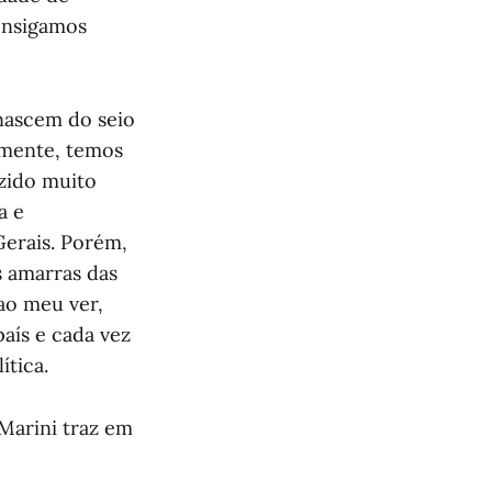
onsigamos
 nascem do seio
zmente, temos
azido muito
a e
Gerais. Porém,
 amarras das
ao meu ver,
aís e cada vez
ítica.
Marini traz em