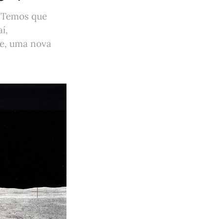
. Temos que
í,
e, uma nova