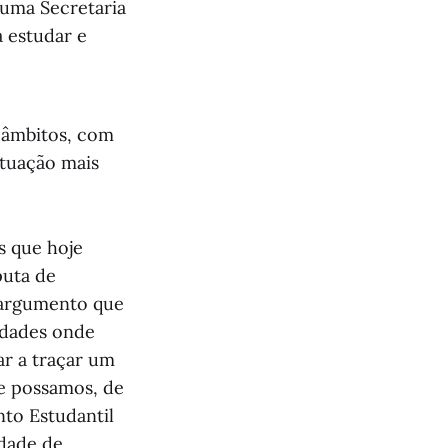
 uma Secretaria
 estudar e
s âmbitos, com
tuação mais
s que hoje
puta de
 argumento que
idades onde
ar a traçar um
e possamos, de
nto Estudantil
idade de