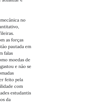
o mecânica no
ntitativo,
leiras.
om as forças
estão pautada em
m falas
 como moedas de
sgastou e não se
tomadas
er feito
pela
bilidade com
ades estudantis
os da