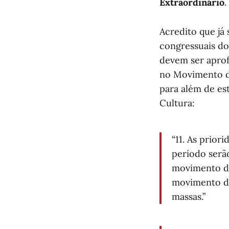
Extraordinário
.
Acredito que já 
congressuais do
devem ser aprof
no Movimento de
para além de es
Cultura:
“11. As prio
período serã
movimento de
movimento de
massas.”