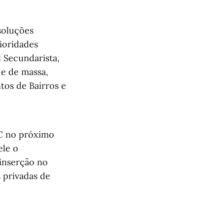
esoluções
ioridades
 Secundarista,
 e de massa,
os de Bairros e
JC no próximo
ele o
 inserção no
 privadas de