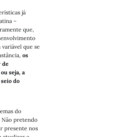
ísticas já
atina –
aramente que,
senvolvimento
variável que se
nstância,
os
r de
ou seja, a
 seio do
blemas do
”. Não pretendo
ar presente nos
 atualizar e