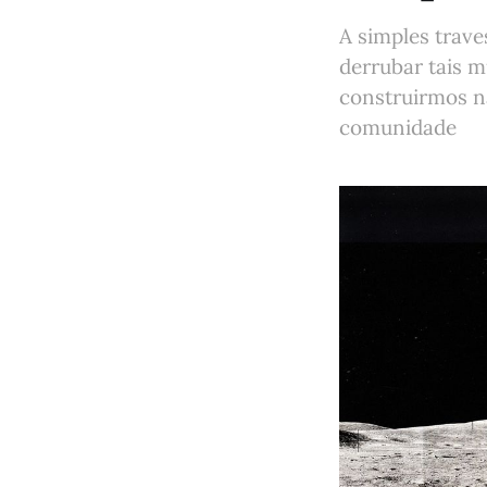
A simples trav
derrubar tais mu
construirmos n
comunidade