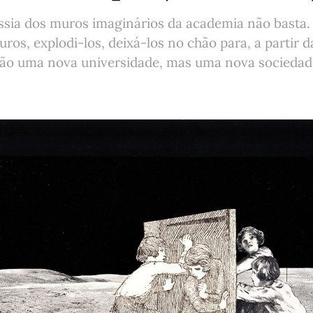
essia dos muros imaginários da academia não basta
ros, explodi-los, deixá-los no chão para, a partir da
ão uma nova universidade, mas uma nova sociedad