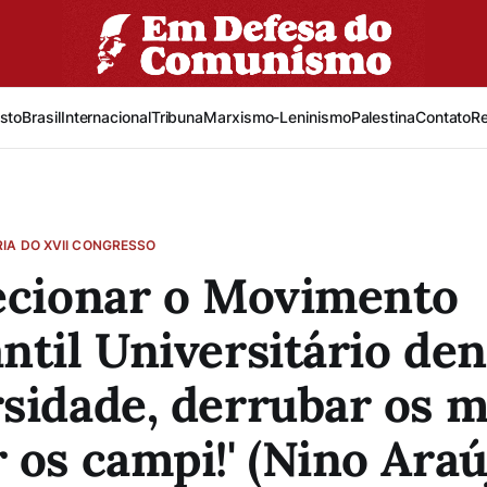
sto
Brasil
Internacional
Tribuna
Marxismo-Leninismo
Palestina
Contato
R
IA DO XVII CONGRESSO
ecionar o Movimento
ntil Universitário den
sidade, derrubar os m
 os campi!' (Nino Araú