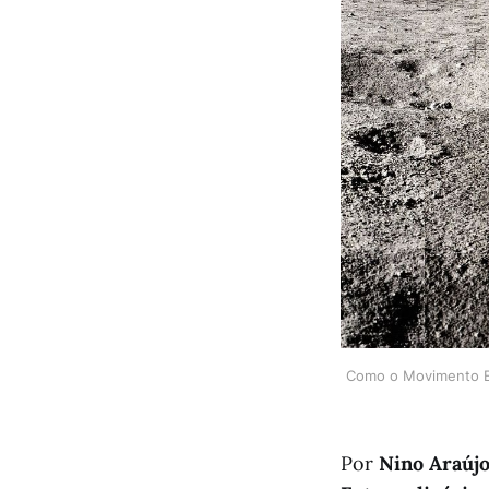
Como o Movimento Es
Por
Nino Araúj