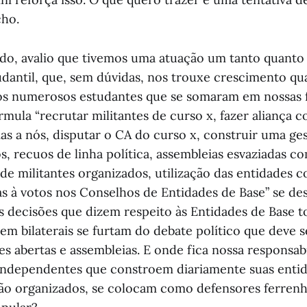
cho.
do, avalio que tivemos uma atuação um tanto quant
antil, que, sem dúvidas, nos trouxe crescimento qua
 numerosos estudantes que se somaram em nossas fi
rmula “recrutar militantes de curso x, fazer aliança c
mas a nós, disputar o CA do curso x, construir uma g
s, recuos de linha política, assembleias esvaziadas co
de militantes organizados, utilização das entidades
as à votos nos Conselhos de Entidades de Base” se de
As decisões que dizem respeito às Entidades de Base 
em bilaterais se furtam do debate político que deve s
es abertas e assembleias. E onde fica nossa responsa
independentes que constroem diariamente suas entid
ão organizados, se colocam como defensores ferrenh