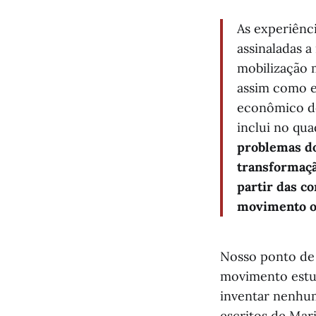
As experiênc
assinaladas a
mobilização 
assim como e
econômico de
inclui no qua
problemas do
transformaçã
partir das c
movimento o
Nosso ponto de 
movimento estud
inventar nenhum
escritos de Mari