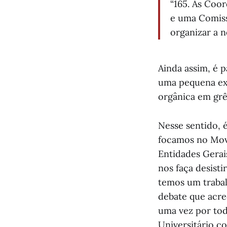
“165. As Coo
e uma Comiss
organizar a n
Ainda assim, é 
uma pequena ex
orgânica em grêm
Nesse sentido, 
focamos no Movi
Entidades Gera
nos faça desist
temos um trabal
debate que acre
uma vez por tod
Universitário c