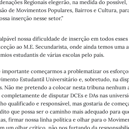
rdenações Regionais elegerão, na medida do possível,
ão de Movimentos Populares, Bairros e Cultura, para
ossa inserção nesse setor.”
palpável nossa dificuldade de inserção em todos esse
ceção ao M.E. Secundarista, onde ainda temos uma a
ios estudantis de várias escolas pelo país.
é importante começarmos a problematizar os esforço
mento Estudantil Universitário e, sobretudo, na dis
is. Não me pretendo a colocar nesta tribuna nenhum
ir completamente de disputar DCEs e DAs nas univers
ho qualificado e responsável, mas gostaria de começ
dito que possa ser o caminho mais adequado para qu
as, firmar nossa linha política e olhar para o Movime
om um olhar crítico, não nos furtando da responsabil