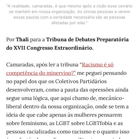
"A realidade, camaradas, é que mesmo após a cisão esse cenário
se mantém em nossa organização. As únicas pessoas a verem
essas pautas com a seriedade necessária são as pessoas
afetadas por elas."
Por
Thali
para a
Tribuna de Debates Preparatória
do XVII Congresso Extraordinário.
Camaradas, após ler a tribuna “
Racismo é só
competência do minervino?”
me peguei pensando
no papel dos que os Coletivos Partidários
desenvolveram, como a pauta das opressões ainda
segue uma lógica, que aqui chamo de, mecânico-
liberal dentro da nossa organização, onde se tem a
ideia de que cabe apenas às mulheres pensarem
sobre feminismo, as LGBT sobre LGBTfobia e as
pessoas racializadas como racismo e o quanto isso