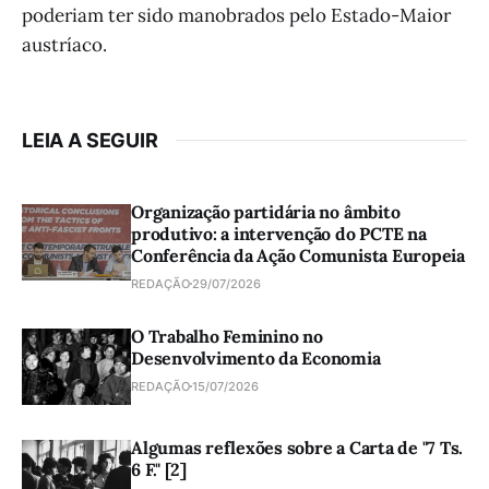
poderiam ter sido manobrados pelo Estado-Maior
austríaco.
LEIA A SEGUIR
Organização partidária no âmbito
produtivo: a intervenção do PCTE na
Conferência da Ação Comunista Europeia
REDAÇÃO
29/07/2026
O Trabalho Feminino no
Desenvolvimento da Economia
REDAÇÃO
15/07/2026
Algumas reflexões sobre a Carta de "7 Ts.
6 F." [2]