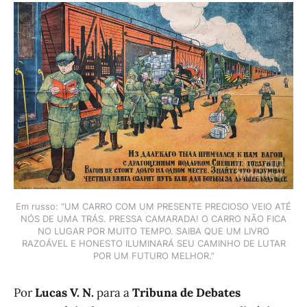
Em russo: “UM CARRO COM UM PRESENTE PRECIOSO VEIO ATÉ
NÓS DE UMA TRÁS. PRESSA CAMARADA! O CARRO NÃO FICA
NO LUGAR POR MUITO TEMPO. SAIBA QUE UM LIVRO
RAZOÁVEL E HONESTO ILUMINARÁ SEU CAMINHO DE LUTAR
POR UM FUTURO MELHOR.”
Por
Lucas V. N.
para a
Tribuna de Debates