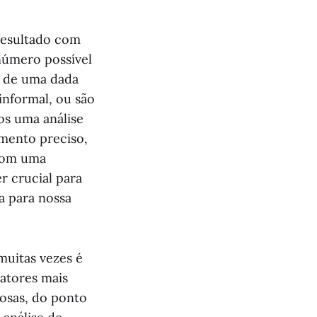
 resultado com
número possível
s de uma dada
informal, ou são
os uma análise
omento preciso,
com uma
 crucial para
a para nossa
muitas vezes é
 atores mais
iosas, do ponto