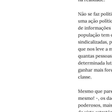
Não se faz polí
uma ação políti
de informações 
população tem c
sindicalizadas,
que nos leve a 
quantas pessoa
determinada lut
ganhar mais for
classe.
Mesmo que pareç
mesmo! -, os da
poderosos, mai