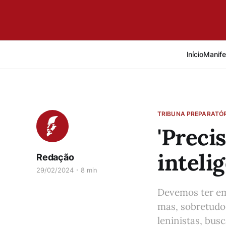
Início
Manife
TRIBUNA PREPARATÓR
'Preci
inteli
Redação
29/02/2024
8 min
Devemos ter em
mas, sobretudo
leninistas, bus