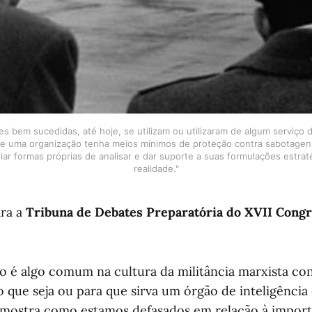
s bem sucedidas, até hoje, se utilizam ou utilizaram de algum serviço de
ue uma organização tenha meios mínimos de proteção contra sabotagens,
iar formas próprias de analisar e dar suporte a suas formulações estraté
realidade."
ra a
Tribuna de Debates Preparatória do XVII Cong
 é algo comum na cultura da militância marxista c
que seja ou para que sirva um órgão de inteligênci
 mostra como estamos defasados em relação à import