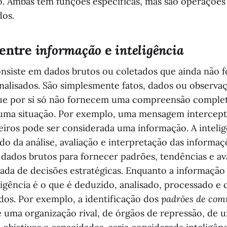
o. Ambas têm funções específicas, mas são operações 
dos.
 entre
informação
e
inteligência
nsiste em dados brutos ou coletados que ainda não 
nalisados. São simplesmente fatos, dados ou observ
que por si só não fornecem uma compreensão comple
e uma situação. Por exemplo, uma mensagem intercep
eiros pode ser considerada uma informação. A intelig
ado da análise, avaliação e interpretação das informaç
s dados brutos para fornecer padrões, tendências e av
mada de decisões estratégicas. Enquanto a informação
eligência é o que é deduzido, analisado, processado 
ados. Por exemplo, a identificação dos
padrões de com
 uma organização rival, de órgãos de repressão, de 