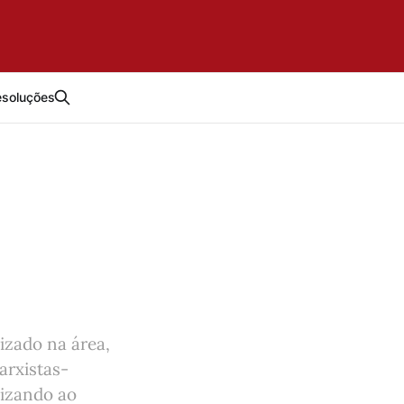
esoluções
izado na área,
arxistas-
mizando ao