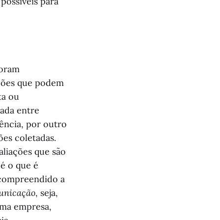
possíveis para
foram
ações que podem
ta ou
tada entre
ência, por outro
ões coletadas.
aliações que são
 é o que é
e compreendido a
unicação
, seja,
uma empresa,