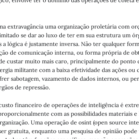
gico, envolve ter o domínio das operações de coleta e
ma extravagância uma organização proletária com o
mitado se dar ao luxo de ter em sua estrutura um ór
s a lógica é justamente inversa. Não ter qualquer fo
ção de comunicação interna, ou forma própria de ob
e custar muito mais caro, principalmente do ponto d
ergia militante com a baixa efetividade das ações ou 
frer sabotagem, vazamento de dados internos, ou pe
rgãos de repressão.
 custo financeiro de operações de inteligência é ex
a proporcionalmente com as possibilidades materiais 
organização. Uma operação de osint (open source intel
er gratuita, enquanto uma pesquisa de opinião pode