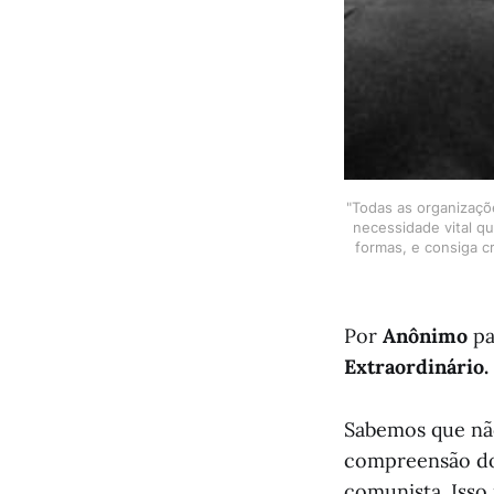
"Todas as organizaçõe
necessidade vital q
formas, e consiga cr
Por
Anônimo
pa
Extraordinário.
Sabemos que não
compreensão do 
comunista. Isso