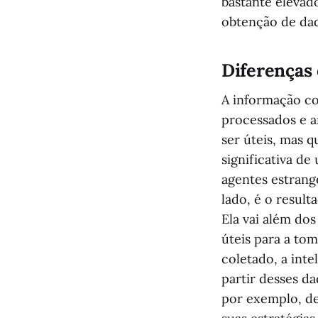
bastante elevad
obtenção de da
Diferenças
A informação co
processados e a
ser úteis, mas 
significativa d
agentes estrang
lado, é o result
Ela vai além do
úteis para a to
coletado, a int
partir desses d
por exemplo, de