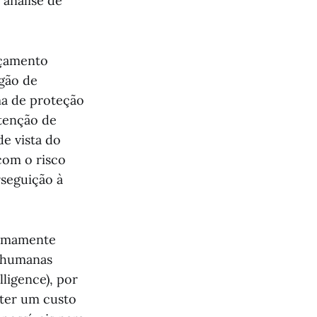
 análise de
rçamento
gão de
rma de proteção
tenção de
e vista do
com o risco
rseguição à
tremamente
e humanas
ligence), por
 ter um custo