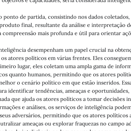
, objetivos e capacidades, seria considerada inteligênc
o ponto de partida, consistindo nos dados coletados,
 produto final, resultante da análise e interpretação 
compreensão mais profunda e útil para orientar açõ
inteligência desempenham um papel crucial na obte
 os atores políticos em várias frentes. Eles conseguem
imeiro lugar, eles coletam uma ampla gama de inform
cos quanto humanos, permitindo que os atores políti
hor o cenário político em que estão inseridos. Ess
para identificar tendências, ameaças e oportunidades
hada que ajuda os atores políticos a tomar decisões 
rmações e análises, os serviços de inteligência pode
eus adversários, permitindo que os atores políticos
eutralizar ameaças ou explorar fraquezas no campo ad