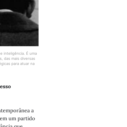
 inteligência. É uma 
 das mais diversas 
gicas para atuar na 
resso
ontemporânea a
a em um partido
ância que