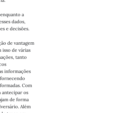
ia.
 enquanto a
desses dados,
es e decisões.
nção de vantagem
 isso de várias
ações, tanto
cos
as informações
, fornecendo
informadas. Com
m antecipar os
 ajam de forma
versário. Além