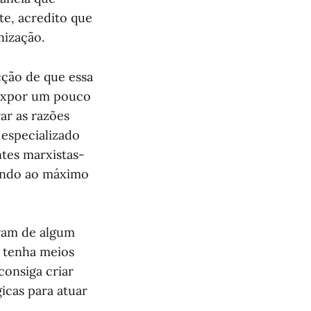
te, acredito que
nização.
cção de que essa
 expor um pouco
rar as razões
 especializado
tes marxistas-
izando ao máximo
aram de algum
o tenha meios
consiga criar
icas para atuar