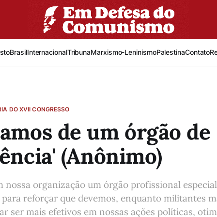
sto
Brasil
Internacional
Tribuna
Marxismo-Leninismo
Palestina
Contato
R
IA DO XVII CONGRESSO
samos de um órgão de
gência' (Anônimo)
 nossa organização um órgão profissional especial
 para reforçar que devemos, enquanto militantes m
car ser mais efetivos em nossas ações políticas, oti