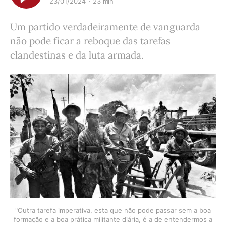
23/01/2024
23 min
Um partido verdadeiramente de vanguarda
não pode ficar a reboque das tarefas
clandestinas e da luta armada.
"Outra tarefa imperativa, esta que não pode passar sem a boa
formação e a boa prática militante diária, é a de entendermos a