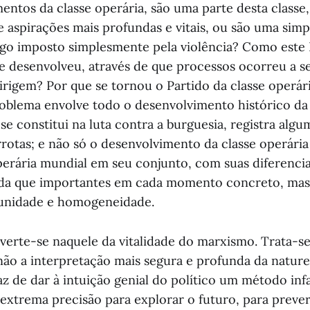
mentos da classe operária, são uma parte desta class
e aspirações mais profundas e vitais, ou são uma simp
lgo imposto simplesmente pela violência? Como este 
 desenvolveu, através de que processos ocorreu a s
rigem? Por que se tornou o Partido da classe operár
oblema envolve todo o desenvolvimento histórico da 
e constitui na luta contra a burguesia, registra algum
rrotas; e não só o desenvolvimento da classe operária
perária mundial em seu conjunto, com suas diferenci
ainda que importantes em cada momento concreto, m
 unidade e homogeneidade.
erte-se naquele da vitalidade do marxismo. Trata-se
ão a interpretação mais segura e profunda da naturez
z de dar à intuição genial do político um método infa
extrema precisão para explorar o futuro, para prever