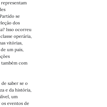
e, representam
les
Partido se
eleção dos
ia? Isso ocorreu
classe operária,
as vitórias,
 de um país,
ações
as também com
 de saber se o
a e da história,
lível, um
 os eventos de