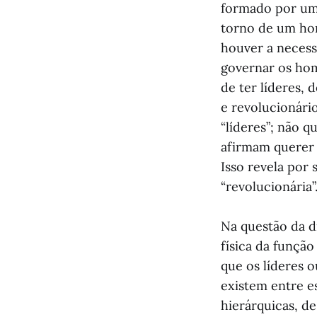
formado por um 
torno de um ho
houver a necess
governar os hom
de ter líderes, 
e revolucionári
“líderes”; não q
afirmam querer 
Isso revela por 
“revolucionária”
Na questão da d
física da funçã
que os líderes o
existem entre es
hierárquicas, de