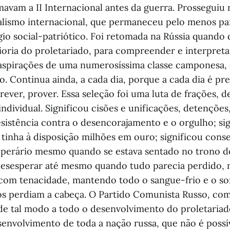
mavam a II Internacional antes da guerra. Prosseguiu 
alismo internacional, que permaneceu pelo menos pa
io social-patriótico. Foi retomada na Rússia quando d
ioria do proletariado, para compreender e interpreta
aspirações de uma numerosíssima classe camponesa,
o. Continua ainda, a cada dia, porque a cada dia é pr
ever, prover. Essa seleção foi uma luta de frações, 
individual. Significou cisões e unificações, detenções, 
esistência contra o desencorajamento e o orgulho; si
tinha à disposição milhões em ouro; significou conse
perário mesmo quando se estava sentado no trono do
desesperar até mesmo quando tudo parecia perdido,
com tenacidade, mantendo todo o sangue-frio e o sor
s perdiam a cabeça. O Partido Comunista Russo, com
 de tal modo a todo o desenvolvimento do proletariad
senvolvimento de toda a nação russa, que não é pos