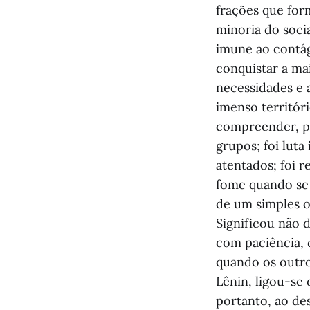
frações que for
minoria do soci
imune ao contág
conquistar a ma
necessidades e 
imenso territóri
compreender, pr
grupos; foi luta 
atentados; foi r
fome quando se 
de um simples o
Significou não 
com paciência, 
quando os outro
Lênin, ligou-se
portanto, ao de