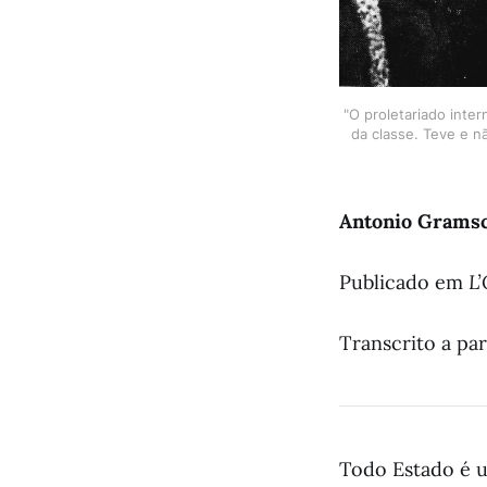
"O proletariado inter
da classe. Teve e n
Antonio Gramsc
Publicado em
L
Transcrito a par
Todo Estado é 