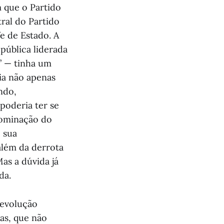
 que o Partido
ral do Partido
e de Estado. A
pública liderada
” — tinha um
cia não apenas
ndo,
oderia ter se
dominação do
 sua
além da derrota
Mas a dúvida já
da.
revolução
tas, que não