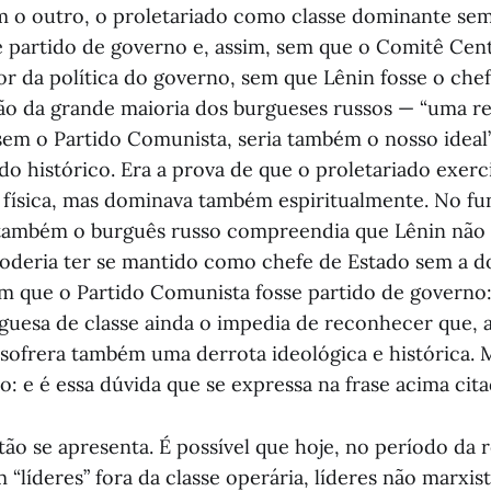
 o outro, o proletariado como classe dominante sem
 partido de governo e, assim, sem que o Comitê Cent
or da política do governo, sem que Lênin fosse o chef
ão da grande maioria dos burgueses russos — “uma re
sem o Partido Comunista, seria também o nosso ideal
do histórico. Era a prova de que o proletariado exer
física, mas dominava também espiritualmente. No fu
também o burguês russo compreendia que Lênin não p
oderia ter se mantido como chefe de Estado sem a 
em que o Partido Comunista fosse partido de governo:
guesa de classe ainda o impedia de reconhecer que, 
, sofrera também uma derrota ideológica e histórica. 
do: e é essa dúvida que se expressa na frase acima cita
ão se apresenta. É possível que hoje, no período da 
 “líderes” fora da classe operária, líderes não marxis