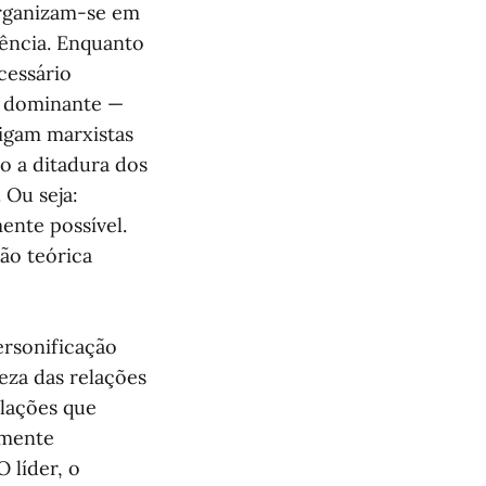
organizam-se em
ência. Enquanto
cessário
e dominante —
digam marxistas
o a ditadura dos
 Ou seja:
ente possível.
ção teórica
ersonificação
eza das relações
elações que
amente
O líder, o