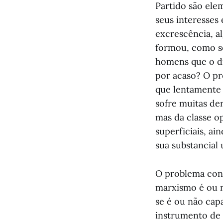
Partido são ele
seus interesses 
excrescência, a
formou, como se
homens que o di
por acaso? O pr
que lentamente s
sofre muitas de
mas da classe o
superficiais, 
sua substancial
O problema conv
marxismo é ou n
se é ou não capa
instrumento de 