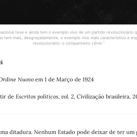
nacional teve e ainda tem o exemplo vivo de um partido revolucionário q
ão tem mais, desgraçadamente, o exemplo vivo mais característico e exp
revolucionário: o companheiro Lênin."
i
’Ordine Nuovo
em 1 de Março de 1924
tir de
Escritos políticos, vol. 2
, Civilização brasileira, 
uma ditadura. Nenhum Estado pode deixar de ter um 