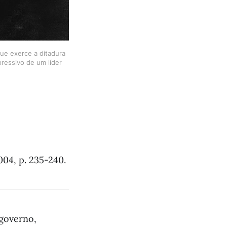
ue exerce a ditadura 
ressivo de um líder 
2004, p. 235-240.
governo,