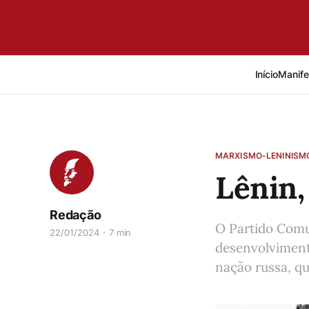
Início
Manife
MARXISMO-LENINISM
Lênin,
Redação
O Partido Comun
22/01/2024
7 min
desenvolvimento
nação russa, q