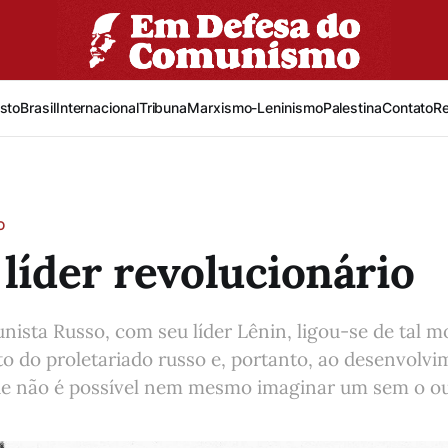
sto
Brasil
Internacional
Tribuna
Marxismo-Leninismo
Palestina
Contato
R
O
 líder revolucionário
ista Russo, com seu líder Lênin, ligou-se de tal m
 do proletariado russo e, portanto, ao desenvolvi
ue não é possível nem mesmo imaginar um sem o outr