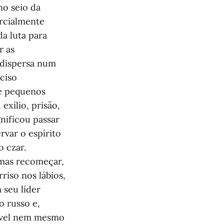
no seio da
rcialmente
a luta para
r as
 dispersa num
eciso
de pequenos
exílio, prisão,
gnificou passar
rvar o espírito
 czar.
 mas recomeçar,
riso nos lábios,
 seu líder
o russo e,
sível nem mesmo