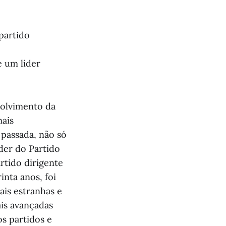
partido
e um líder
volvimento da
mais
 passada, não só
íder do Partido
rtido dirigente
inta anos, foi
is estranhas e
ais avançadas
os partidos e