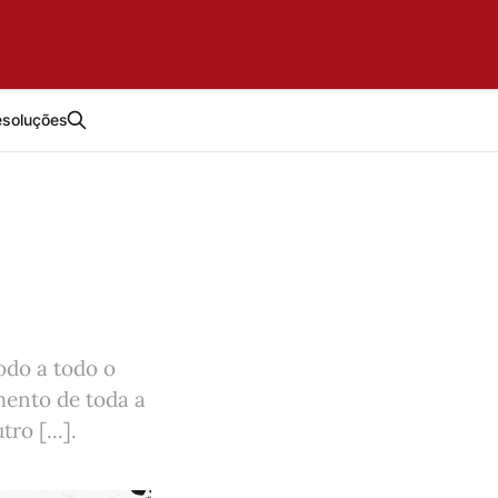
esoluções
odo a todo o
mento de toda a
o [...].