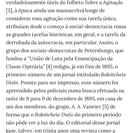
verdadeiramente úteis do folheto
Sobre a Agitação
[3], à época ainda um manuscrito) longe de
considerar essa agitação como sua tarefa única,
atribuíam
desde o começo
à social-democracia russa
as grandes tarefas históricas, em geral, e a tarefa da
derrubada da autocracia, em particular. Assim, o
grupo dos sociais-democratas de Petersburgo, que
fundou a “União de Luta pela Emancipação da
Classe Operária” [4] redigiu, já em fins de 1895, o
primeiro número de um jornal intitulado
Rabótcheie
Dielo
. Pronto para ser impresso, esse número foi
apreendido pelos policiais numa busca efetuada na
noite de 8 para 9 de dezembro de 1895, em casa de
um dos membros, do grupo, A. A. Vaneiev [5] de
forma que o
Rabótcheie Dielo
do primeiro período
não pôde ver a luz do dia. O editorial desse jornal
(que, talvez, em trinta anos uma revista como a