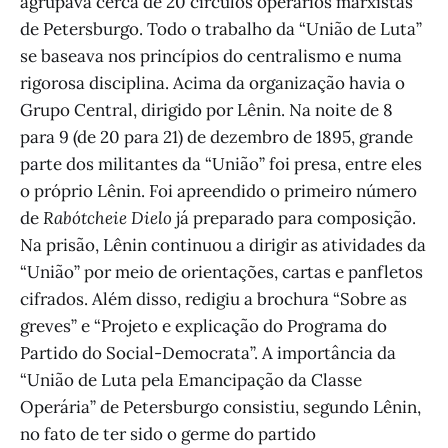
agrupava cerca de 20 círculos operários marxistas
de Petersburgo. Todo o trabalho da “União de Luta”
se baseava nos princípios do centralismo e numa
rigorosa disciplina. Acima da organização havia o
Grupo Central, dirigido por Lênin. Na noite de 8
para 9 (de 20 para 21) de dezembro de 1895, grande
parte dos militantes da “União” foi presa, entre eles
o próprio Lênin. Foi apreendido o primeiro número
de
Rabótcheie Dielo
já preparado para composição.
Na prisão, Lênin continuou a dirigir as atividades da
“União” por meio de orientações, cartas e panfletos
cifrados. Além disso, redigiu a brochura “Sobre as
greves” e “Projeto e explicação do Programa do
Partido do Social-Democrata”. A importância da
“União de Luta pela Emancipação da Classe
Operária” de Petersburgo consistiu, segundo Lênin,
no fato de ter sido o germe do partido